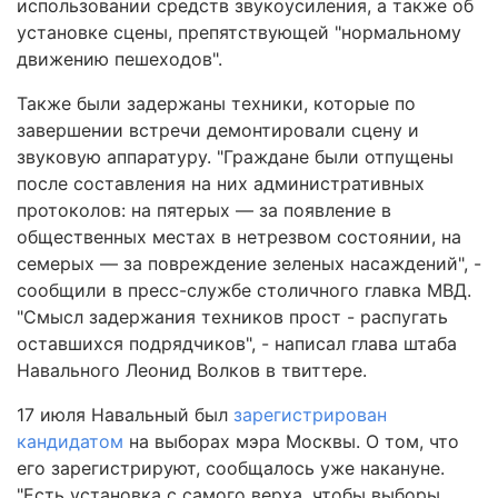
использовании средств звукоусиления, а также об
установке сцены, препятствующей "нормальному
движению пешеходов".
Также были задержаны техники, которые по
завершении встречи демонтировали сцену и
звуковую аппаратуру. "Граждане были отпущены
после составления на них административных
протоколов: на пятерых — за появление в
общественных местах в нетрезвом состоянии, на
семерых — за повреждение зеленых насаждений", -
сообщили в пресс-службе столичного главка МВД.
"Смысл задержания техников прост - распугать
оставшихся подрядчиков", - написал глава штаба
Навального Леонид Волков в твиттере.
17 июля Навальный был
зарегистрирован
кандидатом
на выборах мэра Москвы. О том, что
его зарегистрируют, сообщалось уже накануне.
"Есть установка с самого верха, чтобы выборы