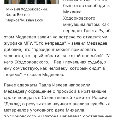
был готов освободить
Михаил Ходорковский.
Михаила
Фото: Виктор
Ходорковского
Чернов/Russian Look
минувшим летом. Как
передает Газета.Ру, об
этом Медведев заявил на встрече со студентами
журфака МГУ. "Это неправда", – заявил Медведев,
добавив, что "президент может помиловать
человека, который обратится с этой просьбой". "У
него (Ходорковского. – Ред.) печальная судьба, я
ему сочувствую, как человеку, который сидит в
тюрьме", – сказал Медведев.
Ранее адвокаты Павла Ивлева направили
Медведеву обращение с просьбой в кратчайшие
сроки передать в Следственный комитет России
"Доклад о результатах научного анализа судебных
материалов уголовного дела Михаила
Ходорковского и Платона Лебедева", составленный