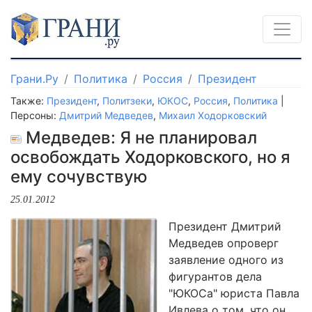
Грани.Ру
Политика
Россия
Президент
Также:
Президент
,
Политзеки
,
ЮКОС
,
Россия
,
Политика
|
Персоны:
Дмитрий Медведев
,
Михаил Ходорковский
Медведев: Я не планировал
освобождать Ходорковского, но я
ему сочувствую
25.01.2012
Президент Дмитрий
Медведев опроверг
заявление одного из
фигурантов дела
"ЮКОСа" юриста Павла
Ивлева о том, что он