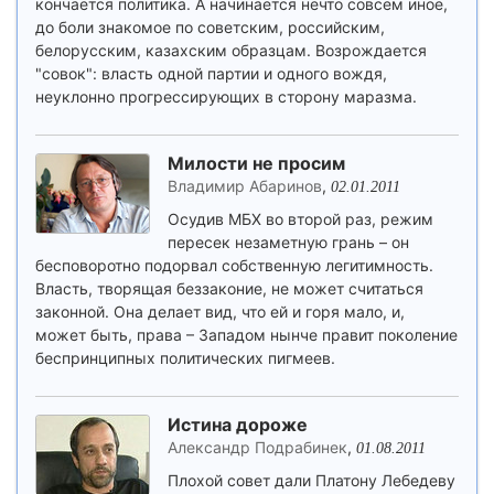
кончается политика. А начинается нечто совсем иное,
до боли знакомое по советским, российским,
белорусским, казахским образцам. Возрождается
"совок": власть одной партии и одного вождя,
неуклонно прогрессирующих в сторону маразма.
Милости не просим
Владимир Абаринов
,
02.01.2011
Осудив МБХ во второй раз, режим
пересек незаметную грань – он
бесповоротно подорвал собственную легитимность.
Власть, творящая беззаконие, не может считаться
законной. Она делает вид, что ей и горя мало, и,
может быть, права – Западом нынче правит поколение
беспринципных политических пигмеев.
Истина дороже
Александр Подрабинек
,
01.08.2011
Плохой совет дали Платону Лебедеву