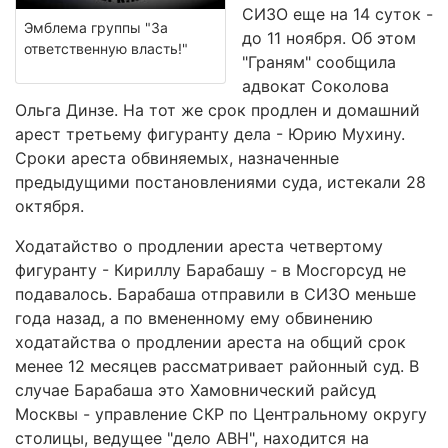
СИЗО еще на 14 суток -
Эмблема группы "За
до 11 ноября. Об этом
ответственную власть!"
"Граням" сообщила
адвокат Соколова
Ольга Динзе. На тот же срок продлен и домашний
арест третьему фигуранту дела - Юрию Мухину.
Сроки ареста обвиняемых, назначенные
предыдущими постановлениями суда, истекали 28
октября.
Ходатайство о продлении ареста четвертому
фигуранту - Кириллу Барабашу - в Мосгорсуд не
подавалось. Барабаша отправили в СИЗО меньше
года назад, а по вмененному ему обвинению
ходатайства о продлении ареста на общий срок
менее 12 месяцев рассматривает районный суд. В
случае Барабаша это Хамовнический райсуд
Москвы - управление СКР по Центральному округу
столицы, ведущее "дело АВН", находится на