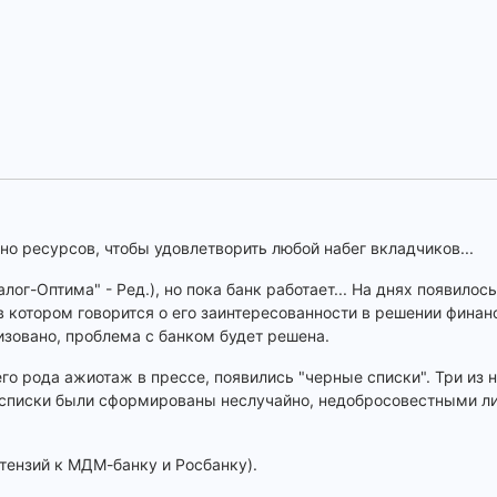
чно ресурсов, чтобы удовлетворить любой набег вкладчиков...
лог-Оптима" - Ред.), но пока банк работает... На днях появило
в котором говорится о его заинтересованности в решении фина
лизовано, проблема с банком будет решена.
о рода ажиотаж в прессе, появились "черные списки". Три из ни
и списки были сформированы неслучайно, недобросовестными л
етензий к МДМ-банку и Росбанку).