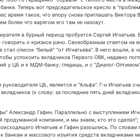
банке. Теперь вот председательское кресло в "проблем
час время такое, что впору снова приглашать Виктора
ем более что варягом его там не назовут.
зирателя в бурный период пробуется Сергей Игнатьев. 
то говорить о кризисе рано. Своеобразным ответом на
стал список "белый" "oт Игнатьева". В него вошли, в ч
, чтобы успокоить вкладчиков Первого ОВК, недавно по
ий у ЦБ и к МДМ-банку; глядишь, и с "Диалог-Оптимом
руководителя ЦБ, является и "Альфа". Г-н Игнатьев счи
вкладчиков (к слову: за последние пять дней вкладчи
ьфы" Александр Гафин. Параллельно с выступлением Игн
й продуманной компании, и мы знаем, кто это сделал"; 
роисходящего Игнатьев и Гафин разошлись. По словам 
 к банкам и массового изъятия средств вкладчиками м