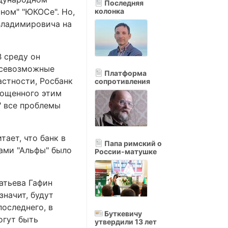
Последняя
ном" "ЮКОСе". Но,
колонка
 Владимировича на
В среду он
 всевозможные
Платформа
астности, Росбанк
сопротивления
глощенного этим
" все проблемы
тает, что банк в
Папа римский о
ками "Альфы" было
России-матушке
атьева Гафин
значит, будут
последнего, в
Буткевичу
огут быть
утвердили 13 лет