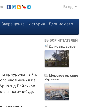
нас:
Вход
Запрещенка
История
Дерьмометр
ВЫБОР ЧИТАТЕЛЕЙ
До новых встреч!
 на приуроченный к
Морское оружие
Украины
ого увольнения из
 Арнольд Войлуков
ь эта чего-нибудь
ждународном