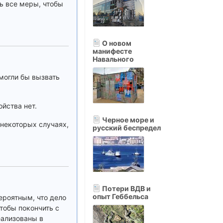
ть все меры, чтобы
О новом
манифесте
Навального
могли бы вызвать
йства нет.
Черное море и
 некоторых случаях,
русский беспредел
Потери ВДВ и
опыт Геббельса
ероятным, что дело
чтобы покончить с
еализованы в