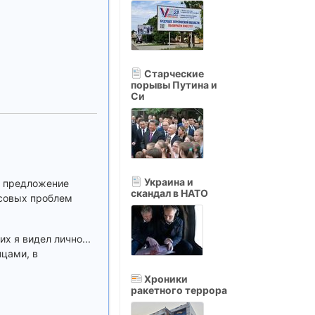
Старческие
порывы Путина и
Си
Украина и
сь предложение
скандал в НАТО
нсовых проблем
х я видел лично...
ицами, в
Хроники
ракетного террора