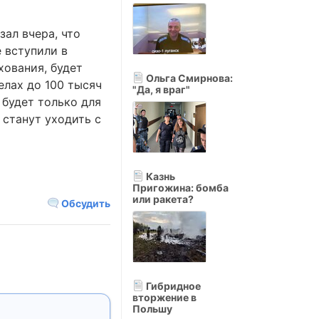
зал вчера, что
 вступили в
хования, будет
Ольга Смирнова:
елах до 100 тысяч
"Да, я враг"
 будет только для
 станут уходить с
Казнь
Пригожина: бомба
или ракета?
Обсудить
Гибридное
вторжение в
Польшу