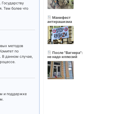
. Государству
. Тем более что
Манифест
антирашизма
овых методов
Комитет по
После "Вагнера":
 В данном случае,
не надо иллюзий
процессе.
ам и поддержке
м.