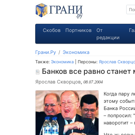
Скобов
Портников
От
Га
редакции
Грани.Ру
Экономика
Также:
Экономика
| Персоны:
Ярослав Скворц
Банков все равно станет 
Ярослав Скворцов
,
08.07.2004
Когда пару 
этому событ
Банка Росси
– попросил: 
наворотит – 
Что ж: осен