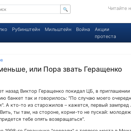
Читайте 
🔍
лко
Рубинштейн
Мильштейн
Война
Акции
протеста
ов
меньше, или Пора звать Геращенко
лет назад Виктор Геращенко покидал ЦБ, в приглашении
ию банкет так и говорилось: "По случаю моего очередн
и". А кто-то из старожилов – кажется, первый зампред
"Вить, ты там, на стороне, корни-то не пускай: молодеж
придется тебе опять возвращаться".
ью 1998-го Геращенко "сорвали" с теплого места в Ме