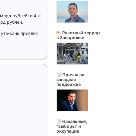
млрд рублей) и 4-е
лрд рублей.
Ракетный террор
Гута-банк привлек
в Запорожье
Прочна ли
западная
поддержка
Навальный,
"выборы" и
оккупация