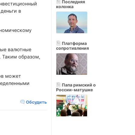
Последняя
инвестиционный
колонка
деньги в
ономическому
Платформа
сопротивления
ные валютные
. Таким образом,
ов может
ределенными
Папа римский о
России-матушке
Обсудить