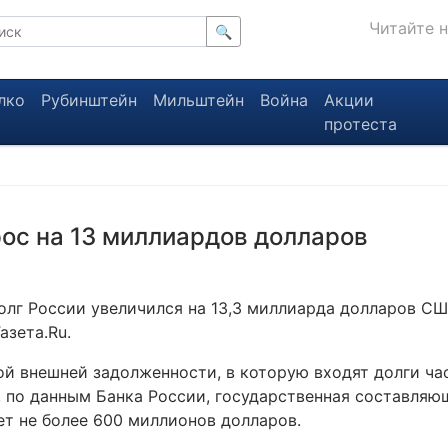
Читайте 
🔍
лко
Рубинштейн
Мильштейн
Война
Акции
протеста
ос на 13 миллиардов долларов
олг России увеличился на 13,3 миллиарда долларов СШ
азета.Ru.
ой внешней задолженности, в которую входят долги ч
, по данным Банка России, государственная составляю
ет не более 600 миллионов долларов.