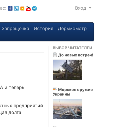
нас:
Вход
Запрещенка
История
Дерьмометр
ВЫБОР ЧИТАТЕЛЕЙ
До новых встреч!
А и теперь
Морское оружие
Украины
астных предприятий
щая долга