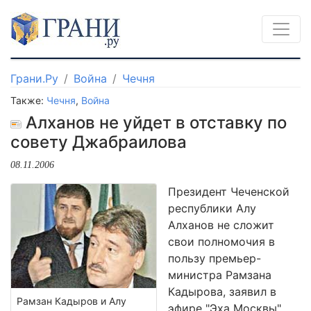
Грани.Ру
Война
Чечня
Также:
Чечня
,
Война
Алханов не уйдет в отставку по
совету Джабраилова
08.11.2006
Президент Чеченской
республики Алу
Алханов не сложит
свои полномочия в
пользу премьер-
министра Рамзана
Кадырова, заявил в
Рамзан Кадыров и Алу
эфире "Эха Москвы"