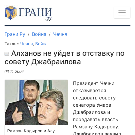
Грани.Ру
Война
Чечня
Также:
Чечня
,
Война
Алханов не уйдет в отставку по
совету Джабраилова
08.11.2006
Президент Чечни
отказывается
следовать совету
сенатора Умара
Джабраилова и
передавать власть
Рамзану Кадырову.
Рамзан Кадыров и Алу
Джабраилов заявил,