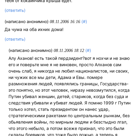
тебя от кокаинчика крыша едет.
(ответить)
(написано анонимно)
(#)
08.11.2006 16:16
Да чума на оба ихних дома!
(ответить)
(написано анонимно)
(#)
08.11.2006 18:12
Алу Аханов! есть такой пердзидент?вот я нохчи и не знаю
его и поверьте мне я не виновен, просто Алханов сам
очень слаб, я никогда не любил националистов, ни своих,
ни чужих все мы дети, Адама и Евы. помере
размножения людей, появлялись границы, Государства-
это понятно, но этот человек, ниразу невозмутился, когда
Путин убивал женшин, детей, стариков, когда без суда и
следствия убивали и убиват людей. Я помню 1999 г Путин
только хотел, стать президентом он нанес удар,
стрaтегическими ракетами по центральным рынкам, без
обьявления войны, по мирным людям и безстыдно лгал,
что этого небыло, а потом всеже признал, что это были
склады боевиков, что тоже было ложью, а теперь я