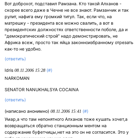
Вот доброхот, подставил Рамзана. Кто такой Алханов -
скорее всего даже в Чечне не все знают. Рамзанчик и так
рулит, нафига ему громкий титул. Так, если что, на
матрешку - президента все можно свалить, а вот в
президентских должностях ответственности поболе, да и
"демократический строй" надо демонстрировать, не
Африка всеж, просто так яйца законноизбранному отрезать
как-то не удобно.
(ответить)
Idris
(#)
08.11.2006 15:28
NARKOMAN
SENATOR NANUKHALSYA COCAINA
(ответить)
(написано анонимно)
(#)
08.11.2006 15:41
Умар,а что там непонятного Алханов тоже кушать хочет,а
возвращаться обратно станционным ментом на
содержание буфетчицы,нет на это он не согласится. Это у