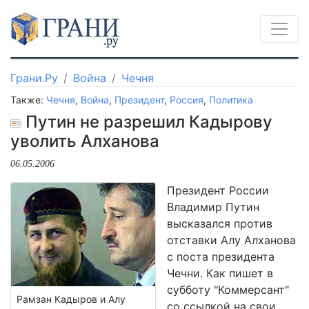
Грани.Ру
Война
Чечня
Также:
Чечня
,
Война
,
Президент
,
Россия
,
Политика
Путин не разрешил Кадырову
уволить Алханова
06.05.2006
Президент России
Владимир Путин
высказался против
отставки Алу Алханова
с поста президента
Чечни. Как пишет в
субботу "Коммерсант"
Рамзан Кадыров и Алу
со ссылкой на свои