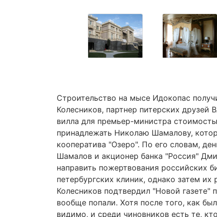
Строительство на мысе Идокопас получи
Колесников, партнер питерских друзей В
вилла для премьер-министра стоимость
принадлежать Николаю Шамалову, которы
кооператива "Озеро". По его словам, де
Шамалов и акционер банка "Россия" Дми
направить пожертвования российских б
петербургских клиник, однако затем их
Колесников подтвердил "Новой газете" 
вообще попали. Хотя после того, как бы
видимо, и среди чиновников есть те, кто