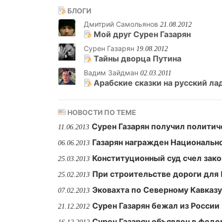
БЛОГИ
Дмитрий Самольянов
21.08.2012
Мой друг Сурен Газарян
Сурен Газарян
19.08.2012
Тайны дворца Путина
Вадим Зайдман
02.03.2011
Арабские сказки на русский ла
НОВОСТИ ПО ТЕМЕ
Сурен Газарян получил полити
11.06.2013
Газарян награжден Национальн
06.06.2013
Конституционный суд счел зако
25.03.2013
При строительстве дороги для
25.02.2013
Эковахта по Северному Кавказ
07.02.2013
Сурен Газарян бежал из России
21.12.2012
Сурен Газарян объявлен в фед