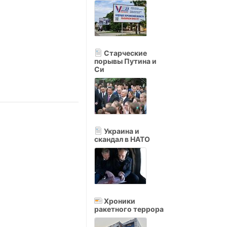
Старческие
порывы Путина и
Си
Украина и
скандал в НАТО
Хроники
ракетного террора