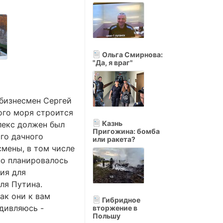
Ольга Смирнова:
"Да, я враг"
 бизнесмен Сергей
ого моря строится
Казнь
лекс должен был
Пригожина: бомба
го дачного
или ракета?
смены, в том числе
но планировалось
ия для
ля Путина.
ак они к вам
Гибридное
удивляюсь -
вторжение в
Польшу