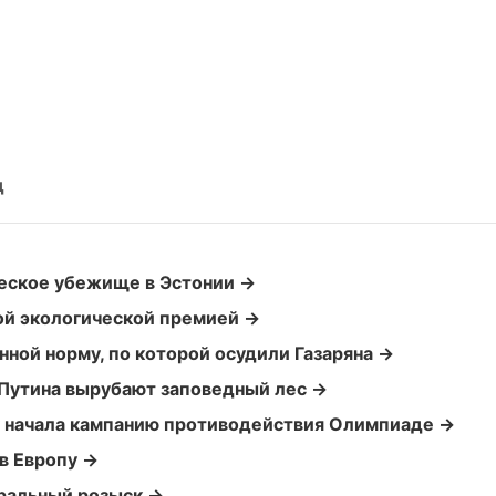
д
ческое убежище в Эстонии →
ой экологической премией →
нной норму, по которой осудили Газаряна →
 Путина вырубают заповедный лес →
у начала кампанию противодействия Олимпиаде →
 в Европу →
еральный розыск →