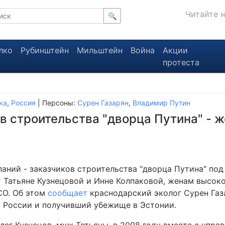
Читайте 
🔍
лко
Рубинштейн
Мильштейн
Война
Акции
протеста
ка
,
Россия
| Персоны:
Сурен Газарян
,
Владимир Путин
в строительства "дворца Путина" - 
паний - заказчиков строительства "дворца Путина" по
 Татьяне Кузнецовой и Инне Колпаковой, женам высок
СО. Об этом
сообщает
краснодарский эколог Сурен Газа
 России и получивший убежище в Эстонии.