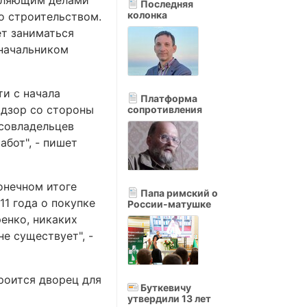
авляющим делами
Последняя
колонка
о строительством.
ет заниматься
 начальником
ти с начала
Платформа
адзор со стороны
сопротивления
 совладельцев
бот", - пишет
конечном итоге
Папа римский о
1 года о покупке
России-матушке
енко, никаких
е существует", -
троится дворец для
Буткевичу
утвердили 13 лет