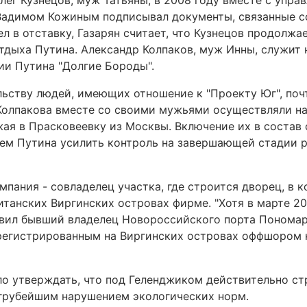
лег Кузнецов, муж Татьяны, в 2008 году вместе с упр
Вадимом Кожиным подписывал документы, связанные с
л в отставку, Газарян считает, что Кузнецов продолжа
тдыха Путина. Александр Колпаков, муж Инны, служит
ии Путина "Долгие Бороды".
льству людей, имеющих отношение к "Проекту Юг", поч
Колпакова вместе со своими мужьями осуществляли н
жая в Прасковеевку из Москвы. Включение их в состав
ием Путина усилить контроль на завершающей стадии ра
мпания - совладелец участка, где строится дворец, в 
танских Виргинских островах фирме. "Хотя в марте 201
явил бывший владелец Новороссийского порта Пономар
регистрированным на Виргинских островах оффшором н
ело утверждать, что под Геленджиком действительно с
 грубейшим нарушением экологических норм.