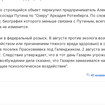
что строящийся объект перекупил предприниматель Але
соседа Путина по "Озеру" Аркадия Ротенберга. По сло
у, биография которого меньше связана с Путиным, всег
а не изменится.
и в федеральный розыск. В августе против эколога во
убийством или причинением тяжкого вреда здоровью) в 
 в поселке Прасковеевка под Геленджиком. 2 августа 
. Следствие утверждает, что в тот день Газарян угро
возбуждении дела сказано, что Газарян замахивался н
щее психологическое воздействие".
41 комм