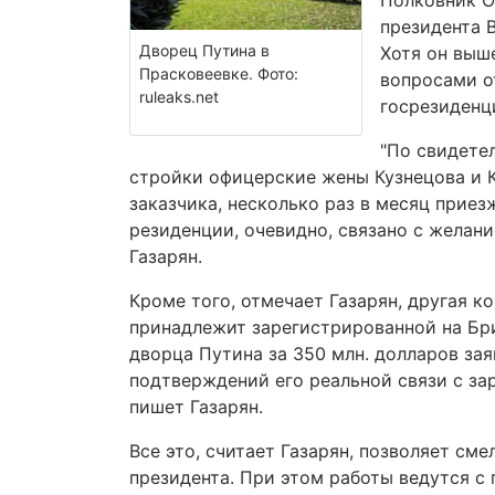
Полковник О
президента 
Дворец Путина в
Хотя он выше
Прасковеевке. Фото:
вопросами о
ruleaks.net
госрезиденц
"По свидете
стройки офицерские жены Кузнецова и 
заказчика, несколько раз в месяц приез
резиденции, очевидно, связано с желан
Газарян.
Кроме того, отмечает Газарян, другая ко
принадлежит зарегистрированной на Бри
дворца Путина за 350 млн. долларов за
подтверждений его реальной связи с за
пишет Газарян.
Все это, считает Газарян, позволяет см
президента. При этом работы ведутся с