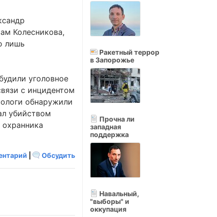
ксандр
вам Колесникова,
о лишь
Ракетный террор
в Запорожье
збудили уголовное
связи с инцидентом
экологи обнаружили
жал убийством
Прочна ли
а охранника
западная
поддержка
ентарий
|
Обсудить
Навальный,
"выборы" и
оккупация