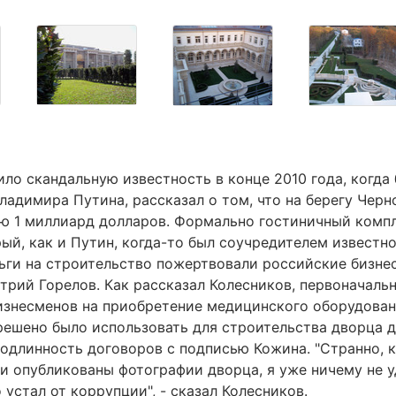
ло скандальную известность в конце 2010 года, когда
ладимира Путина, рассказал о том, что на берегу Черн
ю 1 миллиард долларов. Формально гостиничный комп
й, как и Путин, когда-то был соучредителем известно
ньги на строительство пожертвовали российские бизне
трий Горелов. Как рассказал Колесников, первоначаль
изнесменов на приобретение медицинского оборудован
 решено было использовать для строительства дворца д
подлинность договоров с подписью Кожина. "Странно, к
ли опубликованы фотографии дворца, я уже ничему не 
 устал от коррупции", - сказал Колесников.