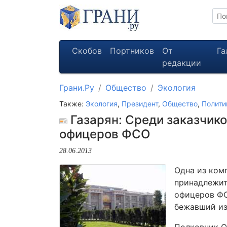
Скобов
Портников
От
Га
редакции
Грани.Ру
Общество
Экология
Также:
Экология
,
Президент
,
Общество
,
Полити
Газарян: Среди заказчико
офицеров ФСО
28.06.2013
Одна из ком
принадлежит
офицеров Ф
бежавший из