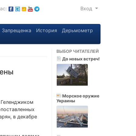
нас:
Вход
Запрещенка
История
Дерьмометр
ВЫБОР ЧИТАТЕЛЕЙ
До новых встреч!
жены
Морское оружие
Украины
д Геленджиком
опоставленных
рян, в декабре