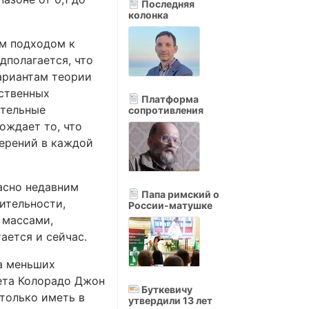
Последняя
колонка
ым подходом к
дполагается, что
ариантам теории
ственных
Платформа
ительные
сопротивления
ождает то, что
мерений в каждой
асно недавним
Папа римский о
ительности,
России-матушке
 массами,
ается и сейчас.
на меньших
тета Колорадо Джон
Буткевичу
 только иметь в
утвердили 13 лет