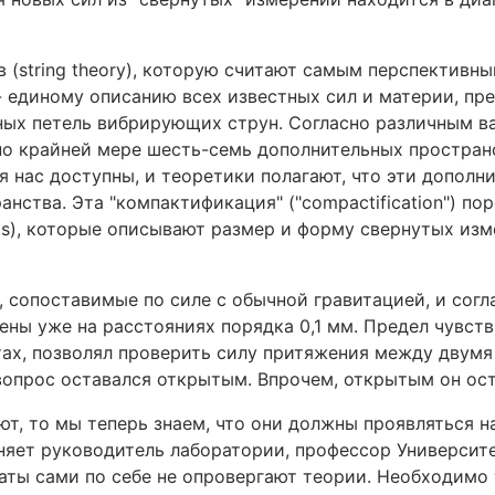
ов (string theory), которую считают самым перспективн
единому описанию всех известных сил и материи, пре
ных петель вибрирующих струн. Согласно различным в
по крайней мере шесть-семь дополнительных простран
я нас доступны, и теоретики полагают, что эти дополн
нства. Эта "компактификация" ("compactification") пор
lds), которые описывают размер и форму свернутых из
 сопоставимые по силе с обычной гравитацией, и согл
ены уже на расстояниях порядка 0,1 мм. Предел чувств
ах, позволял проверить силу притяжения между двумя
вопрос оставался открытым. Впрочем, открытым он ост
ют, то мы теперь знаем, что они должны проявляться 
сняет руководитель лаборатории, профессор Универси
льтаты сами по себе не опровергают теории. Необходимо