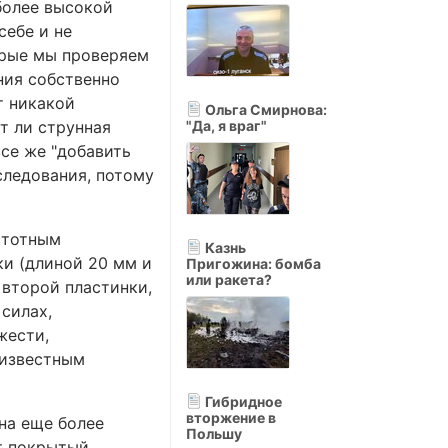
 более высокой
себе и не
орые мы проверяем
ния собственно
т никакой
Ольга Смирнова:
ет ли струнная
"Да, я враг"
все же "добавить
следования, потому
стотным
Казнь
ки (длиной 20 мм и
Пригожина: бомба
или ракета?
 второй пластинки,
силах,
жести,
 известным
Гибридное
вторжение в
на еще более
Польшу
т покрытый