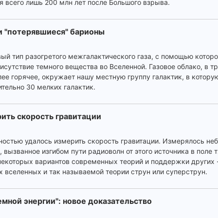
я всего лишь 200 млн лет после Большого взрыва.
 "потерявшиеся" барионы
ый тип разогретого межгалактического газа, с помощью котор
исутствие темного вещества во Вселенной. Газовое облако, в т
олее горячее, окружает нашу местную группу галактик, в котор
тельно 30 мелких галактик.
ить скорость гравитации
ностью удалось измерить скорость гравитации. Измерялось не
 вызванное изгибом пути радиоволн от этого источника в поле 
 некоторых вариантов современных теорий и поддержки других -
вселенных и так называемой теории струн или суперструн.
емной энергии": новое доказательство