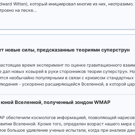
dward Witten), который инициировал многие из них, неотразимо. 
троено на песке...
т новые силы, предсказанные теориями суперструн
астоящее время эксперимент по оценке гравитационного взаи
 дал новых козырей в руки сторонников теории суперструн. Но
вятся необычайно популярными в связи с кризисом стандартных
людения - ускоренно расширяющейся Вселенной, в которой цар
" юной Вселенной, полученный зондом WMAP
AP обеспечили космологов информацией, позволяющей нарисов
звитии Вселенной. Кроме того, определен возраст нашего мира 
амое большое удивление ученые испытали, когда при анализе да