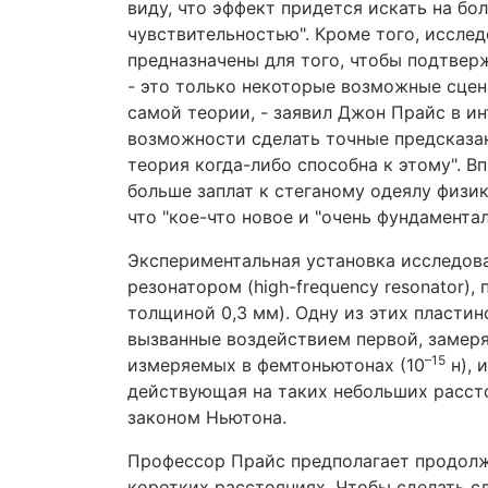
виду, что эффект придется искать на бо
чувствительностью". Кроме того, исслед
предназначены для того, чтобы подтвер
- это только некоторые возможные сцен
самой теории, - заявил Джон Прайс в и
возможности сделать точные предсказания
теория когда-либо способна к этому". В
больше заплат к стеганому одеялу физи
что "кое-что новое и "очень фундамента
Экспериментальная установка исследова
резонатором (high-frequency resonator)
толщиной 0,3 мм). Одну из этих пластин
вызванные воздействием первой, замеря
–15
измеряемых в фемтоньютонах (10
н), 
действующая на таких небольших расст
законом Ньютона.
Профессор Прайс предполагает продолж
коротких расстояниях. Чтобы сделать 