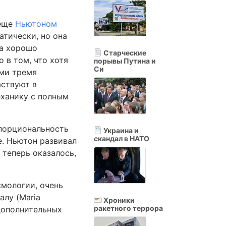
 еще
Ньютоном
атически, но она
ка хорошо
Старческие
 в том, что хотя
порывы Путина и
Си
ими тремя
аствуют в
еханику с полным
опорциональность
Украина и
скандал в НАТО
е. Ньютон развивал
 теперь оказалось,
смологии, очень
алу (Maria
Хроники
ракетного террора
 дополнительных