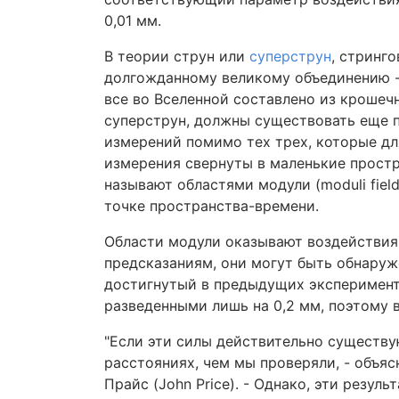
0,01 мм.
В теории струн или
суперструн
, стринг
долгожданному великому объединению - 
все во Вселенной составлено из крошеч
суперструн, должны существовать еще 
измерений помимо тех трех, которые дл
измерения свернуты в маленькие простра
называют областями модули (moduli fie
точке пространства-времени.
Области модули оказывают воздействия,
предсказаниям, они могут быть обнаруж
достигнутый в предыдущих эксперимент
разведенными лишь на 0,2 мм, поэтому 
"Если эти силы действительно существу
расстояниях, чем мы проверяли, - объя
Прайс (John Price). - Однако, эти резу