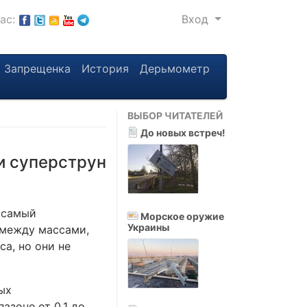
нас:
Вход
Запрещенка
История
Дерьмометр
ВЫБОР ЧИТАТЕЛЕЙ
До новых встреч!
и суперструн
 самый
Морское оружие
Украины
 между массами,
а, но они не
ых
азоне от 0,1 до