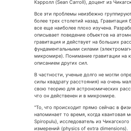
Кэрролл (Sean Carroll), доцент из Чикаг
Все эти проблемы неизбежно группирую
более трех столетий назад. Гравитация 
все еще наиболее плохо изучена. Разраб
описывает поведение объектов на атомно
гравитация и действует на больших расс
фундаментальными силами (электромагн
микромире). Понимание гравитации на к
описанием других сил.
В частности, ученые долго не могли оп
силы квадрату расстояния) на очень ма
свою теорию для астрономических расст
что он действенен и в микромире.
"То, что происходит прямо сейчас в физ
напоминает то время, когда квантовая м
Spiropulu), исследователь из Чикагског
измерений (physics of extra dimensions).