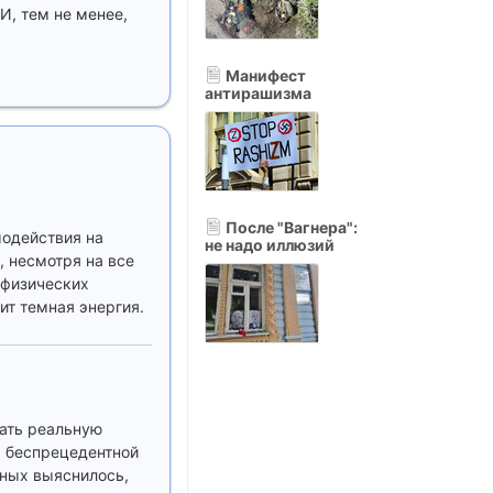
И, тем не менее,
Манифест
антирашизма
После "Вагнера":
модействия на
не надо иллюзий
, несмотря на все
 физических
ит темная энергия.
ать реальную
с беспрецедентной
нных выяснилось,