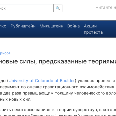
Читайте 
🔍
лко
Рубинштейн
Мильштейн
Война
Акции
протеста
рисов
новые силы, предсказанные теориям
до (
University of Colorado at Boulder
) удалось провести
сперимент по оценке гравитационного взаимодействия
в два раза превышающим толщину человеческого волос
ных новых сил.
чить некоторые варианты теории суперструн, в котор
новых сил из "свернутых" измерений находится в диап