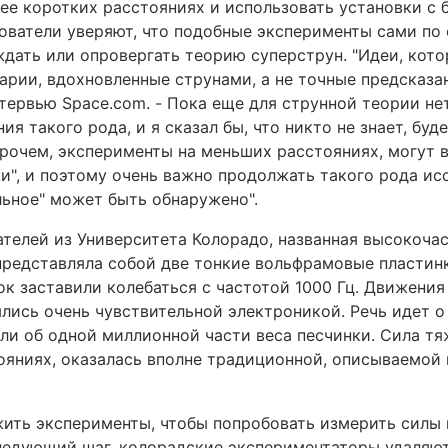
лее коротких расстояниях и использовать установки с
ователи уверяют, что подобные эксперименты сами по 
ждать или опровергать теорию суперструн. "Идеи, кот
арии, вдохновленные струнами, а не точные предсказа
нтервью Space.com. - Пока еще для струнной теории не
 такого рода, и я сказал бы, что никто не знает, буд
прочем, эксперименты на меньших расстояниях, могут 
ки", и поэтому очень важно продолжать такого рода ис
льное" может быть обнаружено".
телей из Университета Колорадо, названная высокоча
, представляла собой две тонкие вольфрамовые пластин
ок заставили колебаться с частотой 1000 Гц. Движения
лись очень чувствительной электроникой. Речь идет о 
или об одной миллионной части веса песчинки. Сила тя
ояниях, оказалась вполне традиционной, описываемой
ить эксперименты, чтобы попробовать измерить силы 
следующий шаг, колорадские экспериментаторы удаляю