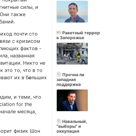
нитные силы, и
 Они также
баний.
Ракетный террор
биход почти сто
в Запорожье
связи с кризисом
опиющих фактов -
ла, названная
авитации. Никто не
 это то, что в то
Прочна ли
вают их в б
о
льших
западная
поддержка
дим, и теми, что
ation for the
начале месяца,
Навальный,
"выборы" и
оворит физик Шон
оккупация