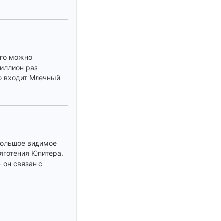
ого можно
риллион раз
ую входит Млечный
большое видимое
тяготения Юпитера.
 он связан с