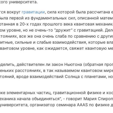
ского университета.
тся вокруг
гравитации
, сила которой была рассчитана
была первой из фундаментальных сил, описанной матем
отанная в 20-х годах прошлого века квантовая механи
м уровне, но не очень-то "дружит" с гравитацией. Дело
тояниях, все же она очень слаба по сравнению с друг
итные, сильные и слабые взаимодействия, которые вл
вантовом уровне, как ожидается, свяжет квантовую м
ределить, действителен ли закон Ньютона (обратная пр
леньких расстояниях, в так называемом квантовом мир
ояний, вроде взаимодействий Солнца с планетами, но
ике элементарных частиц, гравитационной физике и ко
еханика начала объединяться", - говорит Мария Спироп
о университета, организатор семинара AAAS по физике