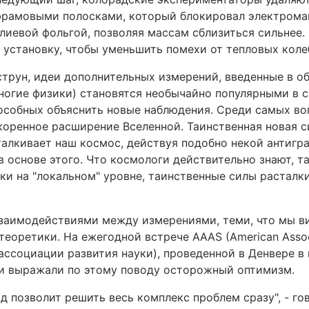
рамовыми полосками, который блокировал электромаг
лиевой фольгой, позволяя массам сблизиться сильнее.
установку, чтобы уменьшить помехи от тепловых коле
струн, идеи дополнительных измерений, введенные в о
многие физики) становятся необычайно популярными в 
пособных объяснить новые наблюдения. Среди самых в
оренное расширение Вселенной. Таинственная новая си
сталкивает наш космос, действуя подобно некой антигр
в основе этого. Что космологи действительно знают, так
ки на "локальном" уровне, таинственные силы расталки
заимодействиями между измерениями, теми, что мы ви
теоретики. На ежегодной встрече AAAS (American Associ
ассоциации развития науки), проведенной в Денвере в 
и выражали по этому поводу осторожный оптимизм.
д позволит решить весь комплекс проблем сразу", - г