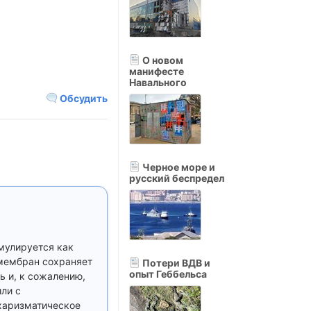
О новом
манифесте
Навального
Обсудить
Черное море и
русский беспредел
мулируется как
 мембран сохраняет
Потери ВДВ и
опыт Геббельса
ь и, к сожалению,
ли с
харизматическое