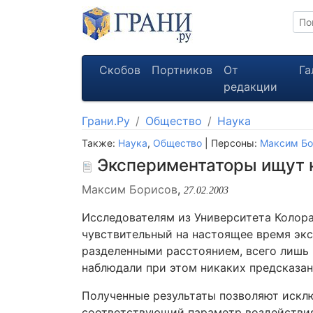
Скобов
Портников
От
Га
редакции
Грани.Ру
Общество
Наука
Также:
Наука
,
Общество
| Персоны:
Максим Бо
Экспериментаторы ищут 
Максим Борисов
,
27.02.2003
Исследователям из Университета Колора
чувствительный на настоящее время эк
разделенными расстоянием, всего лишь 
наблюдали при этом никаких предсказан
Полученные результаты позволяют исклю
соответствующий параметр воздействия 