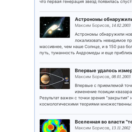
что первая генерация звезд появилась спуст
Астрономы обнаружили
Максим Борисов
,
14.02.2003
Астрономы обнаружили нов
локализовать невидимое пр
массивнее, чем наше Солнце, и в 150 раз б
путь, туманность Андромеды и еще приблизи
Впервые удалось измер
Максим Борисов
,
08.01.2003
Впервые с приемлемой точ
изменение позиции квазара,
Результат важен с точки зрения "закрытия"
космологическими теориями множественных 
Вселенная во власти "т
Максим Борисов
,
13.11.2002