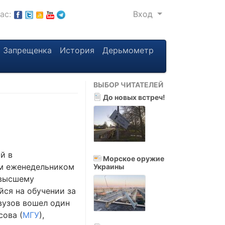
нас:
Вход
Запрещенка
История
Дерьмометр
ВЫБОР ЧИТАТЕЛЕЙ
До новых встреч!
й в
Морское оружие
им еженедельником
Украины
 высшему
йся на обучении за
вузов вошел один
ова (
МГУ
),