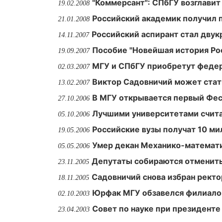
"Коммерсант": СПбГУ возглави
19.02.2008
Российский академик получил
21.01.2008
Российский аспирант стал дву
14.11.2007
Пособие "Новейшая история Ро
19.09.2007
МГУ и СПбГУ приобретут феде
02.03.2007
Виктор Садовничий может стат
13.02.2007
В МГУ открывается первый Фес
27.10.2006
Лучшими университетами счита
05.10.2006
Российские вузы получат 10 м
19.05.2006
Умер декан Механико-математи
05.05.2006
Депутаты собираются отменить
23.11.2005
Садовничий снова избран рект
18.11.2005
Юрфак МГУ обзавелся филиало
02.10.2003
Совет по науке при президенте
23.04.2003