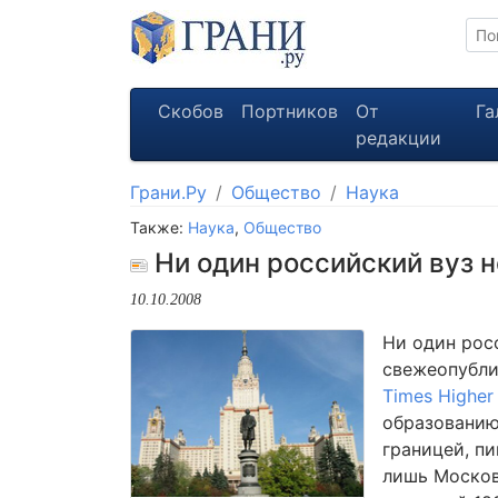
Скобов
Портников
От
Га
редакции
Грани.Ру
Общество
Наука
Также:
Наука
,
Общество
Ни один российский вуз н
10.10.2008
Ни один рос
свежеопубл
Times Higher
образованию
границей, п
лишь Москов