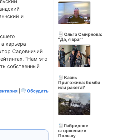
ильский
ландский
аннский и
Ольга Смирнова:
ысшего
"Да, я враг"
 а карьера
иктор Садовничий
ейтингах. "Нам это
ать собственный
Казнь
Пригожина: бомба
или ракета?
ентария
|
Обсудить
Гибридное
вторжение в
Польшу