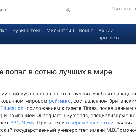
Читайте 
🔍
лко
Рубинштейн
Мильштейн
Война
Акции
протеста
е попал в сотню лучших в мире
сийский вуз не попал в сотню лучших учебных заведени
икованном мировом
рейтинге
, составленном британск
 Education
(приложением к газете Times, посвященным
) и компанией Quacquarelli Symonds, специализирующе
ишет
BBC News
. При этом и
в первые две сотни
лучших 
ский государственный университет имени М.В.Ломонос