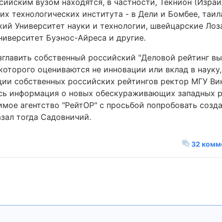
сийским вузом находятся, в частности, Текнион (Изра
их технологических института - в Дели и Бомбее, таи
ий Университет науки и технологии, швейцарские Лоз
ниверситет Буэнос-Айреса и другие.
зглавить собственный российский "Деловой рейтинг в
которого оцениваются не инновации или вклад в науку,
ции собственных российских рейтингов ректор МГУ В
лась информация о новых обескураживающих западных р
симое агентство "РейтОР" с просьбой попробовать созд
азал тогда Садовничий.
32 комм