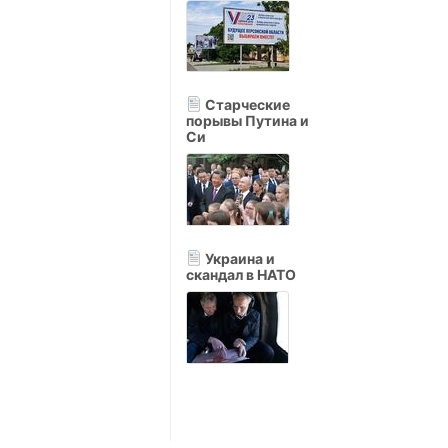
Старческие
порывы Путина и
Си
Украина и
скандал в НАТО