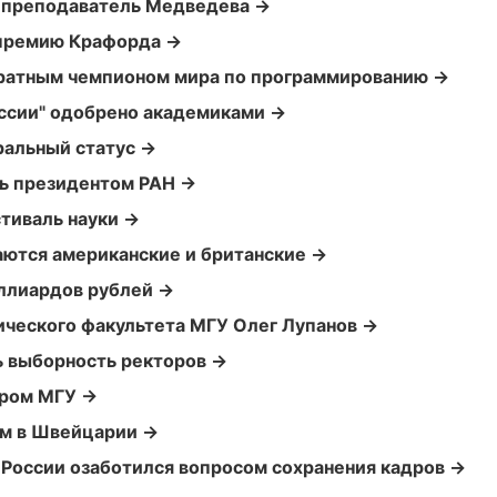
т преподаватель Медведева →
 премию Крафорда →
кратным чемпионом мира по программированию →
ссии" одобрено академиками →
ральный статус →
ь президентом РАН →
тиваль науки →
ются американские и британские →
иллиардов рублей →
ческого факультета МГУ Олег Лупанов →
 выборность ректоров →
ором МГУ →
м в Швейцарии →
 России озаботился вопросом сохранения кадров →