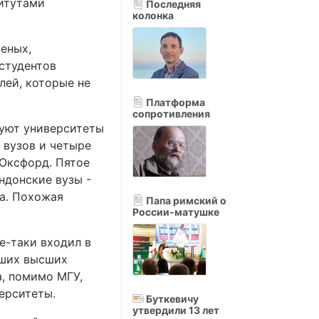
титутами
Последняя
колонка
ченых,
студентов
лей, которые не
Платформа
сопротивления
руют университеты
 вузов и четыре
 Оксфорд. Пятое
ндонские вузы -
а. Похожая
Папа римский о
России-матушке
се-таки входил в
чших высших
а, помимо МГУ,
ерситеты.
Буткевичу
утвердили 13 лет