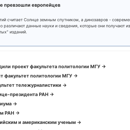
не превзошли европейцев
тий считает Солнце земным спутником, а динозавров - совреме
о различают данные науки и сведения, которые они получают и
тых" изданий.
удили проект факультета политологии МГУ →
ит факультет политологии МГУ →
ультет тележурналистики →
вице-президента РАН →
диума →
ом РАН →
ийским и американским ученым →