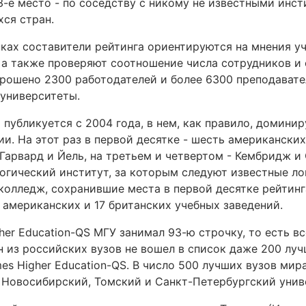
3-е место - по соседству с никому не известными инс
ся стран.
нках составители рейтинга ориентируются на мнения у
 а также проверяют соотношение числа сотрудников и 
опрошено 2300 работодателей и более 6300 преподавате
 университеты.
 публикуется с 2004 года, в нем, как правило, домини
и. На этот раз в первой десятке - шесть американских
Гарвард и Йель, на третьем и четвертом - Кембридж и
гический институт, за которым следуют известные ло
колледж, сохранившие места в первой десятке рейтинг
7 американских и 17 британских учебных заведений.
her Education-QS МГУ занимал 93-ю строчку, то есть в
ин из российских вузов не вошел в список даже 200 лу
es Higher Education-QS. В число 500 лучших вузов мир
- Новосибирский, Томский и Санкт-Петербургский унив