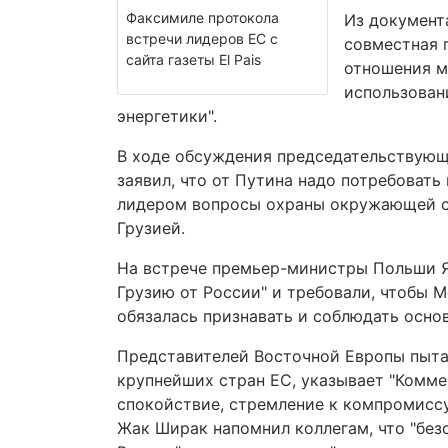
Факсимиле протокола
Из документа
встречи лидеров ЕС с
совместная 
сайта газеты El Pais
отношения м
использован
энергетики".
В ходе обсуждения председательствующ
заявил, что от Путина надо потребоват
лидером вопросы охраны окружающей ср
Грузией.
На встрече премьер-министры Польши Я
Грузию от России" и требовали, чтобы М
обязалась признавать и соблюдать осно
Представителей Восточной Европы пыта
крупнейших стран ЕС, указывает "Коммер
спокойствие, стремление к компромиссу
Жак Ширак напомнил коллегам, что "безо