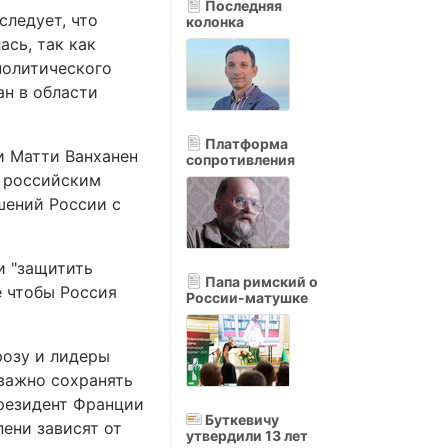
Последняя
следует, что
колонка
сь, так как
политического
н в области
Платформа
и Матти Ванханен
сопротивления
с российским
шений России с
и "защитить
Папа римский о
е чтобы Россия
России-матушке
розу и лидеры
 важно сохранять
Президент Франции
Буткевичу
пени зависят от
утвердили 13 лет