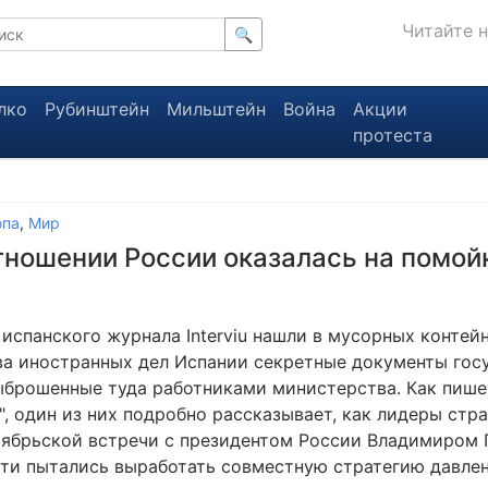
Читайте 
🔍
лко
Рубинштейн
Мильштейн
Война
Акции
протеста
опа
,
Мир
тношении России оказалась на помой
испанского журнала Interviu нашли в мусорных контейн
а иностранных дел Испании секретные документы гос
ыброшенные туда работниками министерства. Как пише
", один из них подробно рассказывает, как лидеры стр
тябрьской встречи с президентом России Владимиром
ти пытались выработать совместную стратегию давлен