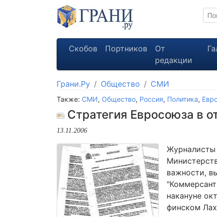
Скобов
Портников
От
Га
редакции
Грани.Ру
Общество
СМИ
Также:
СМИ
,
Общество
,
Россия
,
Политика
,
Евр
Стратегия Евросоюза в о
13.11.2006
Журналисты 
Министерств
важности, в
"Коммерсант
накануне ок
финском Лах