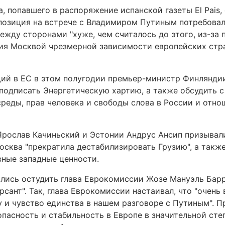
, попавшего в распоряжение испанской газеты El Pais, 
позиция на встрече с Владимиром Путиным потребовала
ежду сторонами "хуже, чем считалось до этого, из-за 
ия Москвой чрезмерной зависимости европейских стра
ий в ЕС в этом полугодии премьер-министр Финлянди
ь подписать Энергетическую хартию, а также обсудить 
еды, прав человека и свободы слова в России и отно
рослав Качиньский и Эстонии Андрус Ансип призывал
осква "прекратила дестабилизировать Грузию", а такж
вные западные ценности.
лись остудить глава Еврокомиссии Жозе Мануэль Бар
сант". Так, глава Еврокомиссии настаивал, что "очень
 и чувство единства в нашем разговоре с Путиным". 
пасность и стабильность в Европе в значительной сте