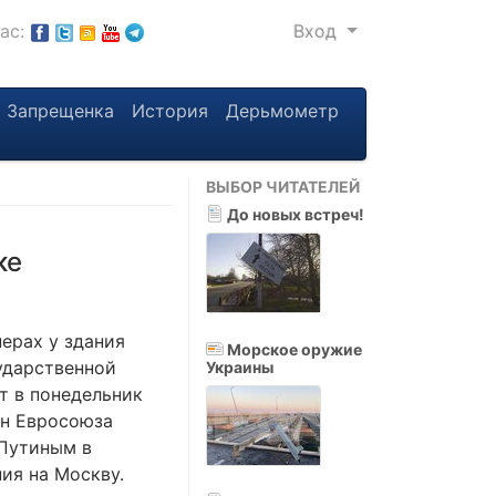
нас:
Вход
Запрещенка
История
Дерьмометр
ВЫБОР ЧИТАТЕЛЕЙ
До новых встреч!
ке
ерах у здания
Морское оружие
ударственной
Украины
т в понедельник
ан Евросоюза
 Путиным в
ия на Москву.