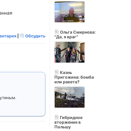
анная
Ольга Смирнова:
ентария
|
Обсудить
"Да, я враг"
Казнь
Пригожина: бомба
или ракета?
Путиным.
Гибридное
вторжение в
Польшу