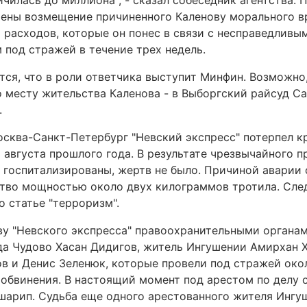
ичилась до миллиона", - сказал собеседник агентства. П
ены возмещение причиненного Каленову морального в
 расходов, которые он понес в связи с несправедливы
 под стражей в течение трех недель.
тся, что в роли ответчика выступит Минфин. Возможно
о месту жительства Каленова - в Выборгский райсуд С
.
сква-Санкт-Петербург "Невский экспресс" потерпел к
августа прошлого года. В результате чрезвычайного 
и госпитализированы, жертв не было. Причиной аварии
ство мощностью около двух килограммов тротила. Сле
о статье "терроризм".
ву "Невского экспресса" правоохранительными органа
да Чудово Хасан Дидигов, житель Ингушении Амирхан 
в и Денис Зеленюк, которые провели под стражей окол
обвинения. В настоящий момент под арестом по делу 
шарип. Судьба еще одного арестованного жителя Ингу