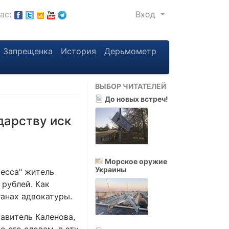
нас:
Вход
Запрещенка
История
Дерьмометр
ВЫБОР ЧИТАТЕЛЕЙ
До новых встреч!
дарству иск
Морское оружие
Украины
есса" житель
 рублей. Как
ганах адвокатуры.
авитель Каленова,