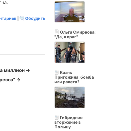
тна.
нтариев
|
Обсудить
Ольга Смирнова:
"Да, я враг"
на миллион →
Казнь
Пригожина: бомба
ресса" →
или ракета?
Гибридное
вторжение в
Польшу