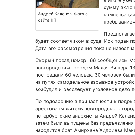
в итоге увел
сумму включ
Андрей Каленов. Фото с
компенсация
сайта КП
пребыванием
Предполагае
будет соответчиком в суде. Иск подан п
Дата его рассмотрения пока не известна
Скорый поезд номер 166 сообщением Мо
новгородским городом Малая Вишера 13 
пострадали 60 человек, 30 человек был
на путях самодельное взрывное устрой
возбудил и расследует уголовное дело п
По подозрению в причастности к подры
арестованы житель новгородского горо
петербургские анархисты Андрей Калено
затем были выпущены без предъявления 
находится брат Амирхана Хидриева Мак