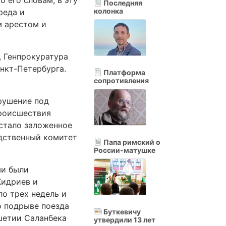
о его словам, в эту
Последняя
колонка
реда и
м арестом и
, Генпрокуратура
анкт-Петербурга.
Платформа
сопротивления
рушение под
происшествия
 стало заложенное
дственный комитет
Папа римский о
России-матушке
ми были
Хидриев и
о трех недель и
о подрыве поезда
Буткевичу
шетии Саланбека
утвердили 13 лет