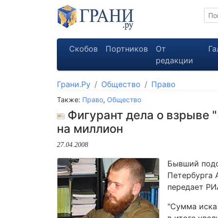
Скобов
Портников
От
Га
редакции
Грани.Ру
Общество
Право
Также:
Право
,
Общество
Фигурант дела о взрыве "
на миллион
27.04.2008
Бывший подо
Петербурга 
передает РИА
"Сумма иска