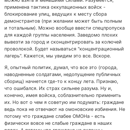
можно взять и меньшими силами. Разумеется,
применена тактика оккупационных войск -
блокирование улиц, ведущих к месту сбора
демонстрантов (при желании может быть полным
и тотальным). Можно вообще ввести спецпропуска
для каждой группы населения. Заведомо плохих
вывезти за город и сконцентрировать за колючей
проволокой. Будет называться "концентрационный
лагерь". Кажется, мы увидим это все. Вскоре.
Я, опытный политик, думал, что все это (города,
наводненные солдатами, недопущение публичных
сборищ) начнется где-то к концу лета. Признаю,
что ошибался. Их страх сильнее разума. Ну и,
конечно, имея войска, соблазнительно применить
их. Но вот о чем я советую им подумать: граждане
ведь пока не отвечают на омоновские избиения. Не
потому что граждане слабее ОМОНа - есть
физически вовсе не слабые граждане в наших