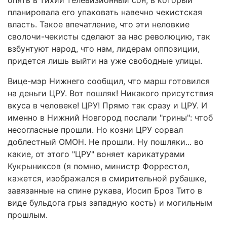
опять в тихий телевизионный сон, в который
планировала его упаковать навечно чекистская
власть. Такое впечатление, что эти неловкие
сволочи-чекисты сделают за нас революцию, так
взбунтуют народ, что нам, лидерам оппозиции,
придется лишь выйти на уже свободные улицы.
Вице-мэр Нижнего сообщил, что марш готовился
на деньги ЦРУ. Вот пошляк! Никакого присутствия
вкуса в человеке! ЦРУ! Прямо так сразу и ЦРУ. И
именно в Нижний Новгород послали "грины": чтоб
несогласные прошли. Но козни ЦРУ сорвал
доблестный ОМОН. Не прошли. Ну пошляки... во
какие, от этого "ЦРУ" воняет карикатурами
Кукрыниксов (я помню, министр Форрестол,
кажется, изображался в смирительной рубашке,
завязанные на спине рукава, Иосип Броз Тито в
виде бульдога грыз западную кость) и могильным
прошлым.