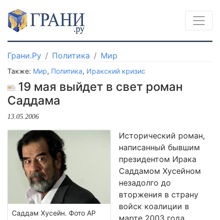
Грани.Ру
Политика
Мир
Также:
Мир
,
Политика
,
Иракский кризис
19 мая выйдет в свет роман
Саддама
13.05.2006
Исторический роман,
написанный бывшим
президентом Ирака
Саддамом Хусейном
незадолго до
вторжения в страну
войск коалиции в
Саддам Хусейн. Фото АР
марте 2003 года,