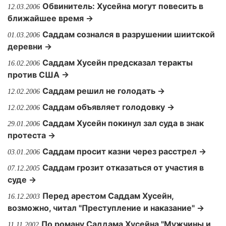
Обвинитель: Хусейна могут повесить в
12.03.2006
ближайшее время →
Саддам сознался в разрушении шиитской
01.03.2006
деревни →
Саддам Хусейн предсказал теракты
16.02.2006
против США →
Саддам решил не голодать →
12.02.2006
Саддам объявляет голодовку →
12.02.2006
Саддам Хусейн покинул зал суда в знак
29.01.2006
протеста →
Саддам просит казни через расстрел →
03.01.2006
Саддам грозит отказаться от участия в
07.12.2005
суде →
Перед арестом Саддам Хусейн,
16.12.2003
возможно, читал "Преступление и наказание" →
По роману Саддама Хусейна "Мужчины и
11.11.2002