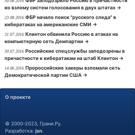
ФБР заподозрило Россию в причастности
30.08.2016
ко взлому систем голосования в двух штатах →
ФБР начало поиск "русского следа" в
23.08.2016
кибератаках на американские СМИ →
Клинтон обвинила Россию в атаках на
31.07.2016
компьютерную сеть Демпартии →
Российские спецслужбы заподозрены в
30.07.2016
причастности к кибератакам на штаб Клинтон →
Пророссийские хакеры взломали сеть
14.06.2016
Демократической партии США →
О проекте
© 2000-2023, Грани.Ру.
Разработка:
jsn
.