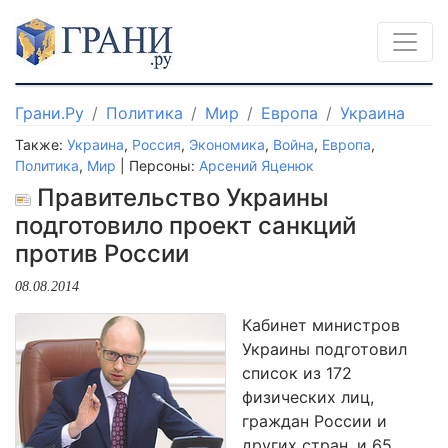
Грани.Ру
Политика
Мир
Европа
Украина
Также:
Украина
,
Россия
,
Экономика
,
Война
,
Европа
,
Политика
,
Мир
| Персоны:
Арсений Яценюк
Правительство Украины
подготовило проект санкций
против России
08.08.2014
Кабинет министров
Украины подготовил
список из 172
физических лиц,
граждан России и
других стран, и 65