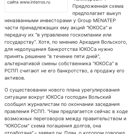
сайта www.interros.ru
Предложенная схема
предполагает выкуп
неназванными инвесторами у Group MENATEP
части принадлежащих ему акций "ЮКОСа" и
передачу их "в управление госкомпании или
государству". Хотя, по мнению Аркадия Вольского,
для недопущения банкротства ЮКОСа нужно
принять решение "в течение пяти дней",
альтернативой смены собственника "ЮКОСа" в
РСПП считают не его банкротство, а продажу его
активов.
О существовании нового плана урегулирования
ситуации вокруг ЮКОСа господин Вольский
сообщил журналистам по окончании заседания
правления РСПП. "Нам предлагается сейчас в ходе
возможных переговоров между правительством и
"ЮКОСом" схема погашения долгов, она
отработана",– заявил он. План, о котором говорил