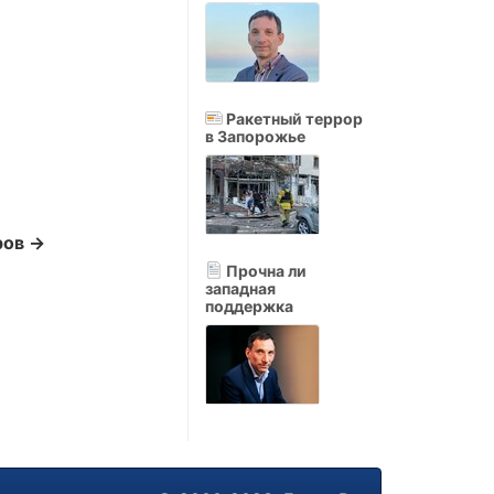
Ракетный террор
в Запорожье
ров →
Прочна ли
западная
поддержка