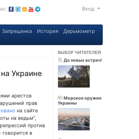
нас:
Вход
Запрещенка
История
Дерьмометр
ВЫБОР ЧИТАТЕЛЕЙ
До новых встреч!
на Украине
ями арестов
Морское оружие
нарушений прав
Украины
ковано
на сайте
оты на ведьм",
 репрессий против
- говорится в