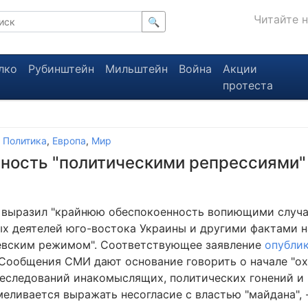
Читайте 
🔍
лко
Рубинштейн
Мильштейн
Война
Акции
протеста
,
Политика
,
Европа
,
Мир
ость "политическими репрессиями" 
выразил "крайнюю обеспокоенность вопиющими случа
х деятелей юго-востока Украины и другими фактами 
евским режимом". Соответствующее заявление
опубли
"Сообщения СМИ дают основание говорить о начале "ох
еследований инакомыслящих, политических гонений и
меливается выражать несогласие с властью "майдана", 