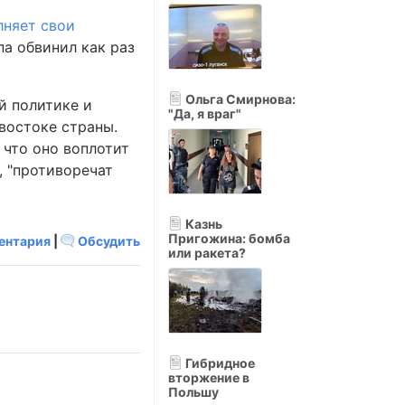
лняет свои
а обвинил как раз
Ольга Смирнова:
й политике и
"Да, я враг"
востоке страны.
 что оно воплотит
, "противоречат
Казнь
Пригожина: бомба
ентария
|
Обсудить
или ракета?
Гибридное
вторжение в
Польшу