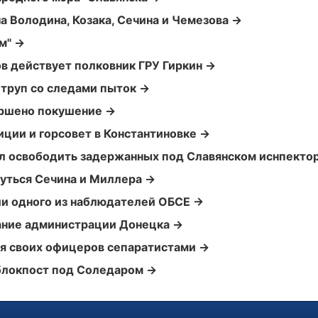
 Володина, Козака, Сечина и Чемезова →
ом" →
в действует полковник ГРУ Гиркин →
 труп со следами пыток →
ершено покушение →
ции и горсовет в Константиновке →
л освободить задержанных под Славянском иснпекто
уться Сечина и Миллера →
ли одного из наблюдателей ОБСЕ →
дание администрации Донецка →
я своих офицеров сепаратистами →
блокпост под Соледаром →