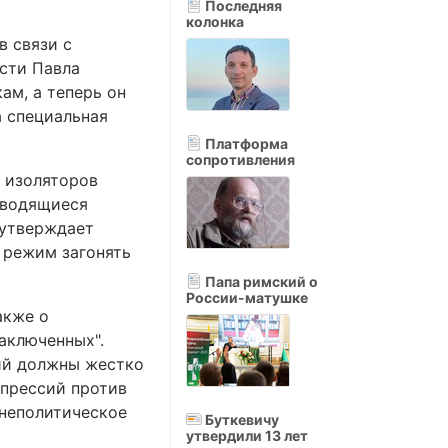
Последняя
колонка
в связи с
сти Павла
ам, а теперь он
а специальная
Платформа
сопротивления
х изоляторов
зводящиеся
 утверждает
 режим загонять
Папа римский о
России-матушке
акже о
аключенных".
ий должны жестко
епрессий против
шнеполитическое
Буткевичу
утвердили 13 лет