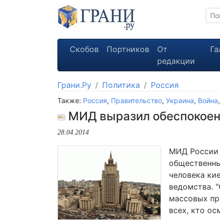
Скобов
Портников
От
Га
редакции
Грани.Ру
Политика
Россия
Также:
Россия
,
Правительство
,
Украина
,
Война
МИД выразил обеспокоенн
28.04.2014
МИД России 
общественны
человека ки
ведомства. 
массовых пр
всех, кто ос