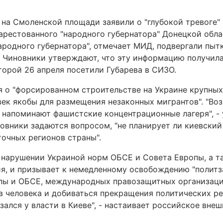
 на Смоленской площади заявили о "глубокой тревоге" 
арестованного "народного губернатора" Донецкой обла
ародного губернатора", отмечает МИД, подвергали пытк
. Чиновники утверждают, что эту информацию получил
орой 26 апреля посетили Губарева в СИЗО.
я о "форсированном строительстве на Украине крупны
ек якобы для размещения незаконных мигрантов". "Во
 напоминают фашистские концентрационные лагеря", -
новники задаются вопросом, "не планирует ли киевский
точных регионов страны".
 нарушении Украиной норм ОБСЕ и Совета Европы, а т
я, и призывает к немедленному освобождению "политз
опы и ОБСЕ, международных правозащитных организац
в человека и добиваться прекращения политических р
зался у власти в Киеве", - настаивает российское вне