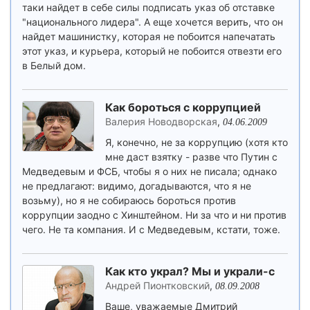
таки найдет в себе силы подписать указ об отставке
"национального лидера". А еще хочется верить, что он
найдет машинистку, которая не побоится напечатать
этот указ, и курьера, который не побоится отвезти его
в Белый дом.
Как бороться с коррупцией
Валерия Новодворская
,
04.06.2009
Я, конечно, не за коррупцию (хотя кто
мне даст взятку - разве что Путин с
Медведевым и ФСБ, чтобы я о них не писала; однако
не предлагают: видимо, догадываются, что я не
возьму), но я не собираюсь бороться против
коррупции заодно с Хинштейном. Ни за что и ни против
чего. Не та компания. И с Медведевым, кстати, тоже.
Как кто украл? Мы и украли-с
Андрей Пионтковский
,
08.09.2008
Ваше, уважаемые Дмитрий