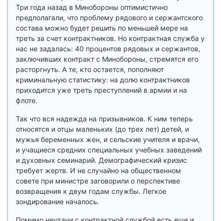
Три года назад в Минобороны оптимистично
предполагали, что проблему рядового и сержантского
состава можно будет решить по меньшей мере на
треть за счет контрактников. Но контрактная служба у
нас не задалась: 40 процентов рядовых и сержантов,
заключивших контракт с Минобороны, стремятся его
расторгнуть. А те, кто остается, пополняют
криминальную статистику: на долю контрактников
приходится уже треть преступлений в армии и на
флоте.
Так что вся надежда на призывников. К ним теперь
относятся и отцы маленьких (до трех лет) детей, и
мужья беременных жен, и сельские учителя и врачи,
и учащиеся средних специальных учебных заведений
и духовных семинарий. Демографический кризис
требует жертв. И не случайно на общественном
совете при министре заговорили о перспективе
возвращения к двум годам службы. Легкое
зондирование началось.
Помимо неудачи с контрактной службой есть еще и