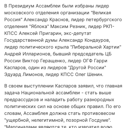
В Президиум Ассамблеи были избраны лидер
московского отделения организации "Великая
Россия" Александр Краснов, лидер петербургского
отделения "Яблока" Максим Резник, лидер РКП-
КПСС Алексей Пригарин, экс-депутат
Государственной думы Александр Кондауров,
лидер политического крыла "Либеральной Хартии"
Андрей Илларионов, бывший председатель ЦБ
России Виктор Геращенко, лидер ОГФ Гарри
Каспаров, один из лидеров "Другой России"
Эдуард Лимонов, лидер КПСС Олег Шенин.
В своем выступлении Каспаров заявил, что главная
задача Национальной ассамблеи - стать выше
предрассудков и наладить работу разнородных
политических сил на основе общих правил. По его
словам, Ассамблея должна стать противовесом
"ущербной, нелегитимной, позорной Госдуме".
"Маргиналами являются те, кто извратил волю