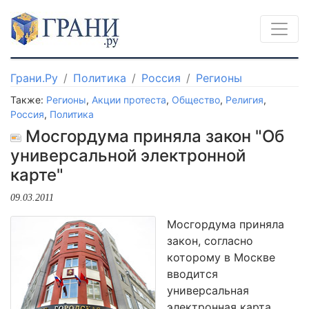
Грани.Ру
Политика
Россия
Регионы
Также:
Регионы
,
Акции протеста
,
Общество
,
Религия
,
Россия
,
Политика
Мосгордума приняла закон "Об
универсальной электронной
карте"
09.03.2011
Мосгордума приняла
закон, согласно
которому в Москве
вводится
универсальная
электронная карта,