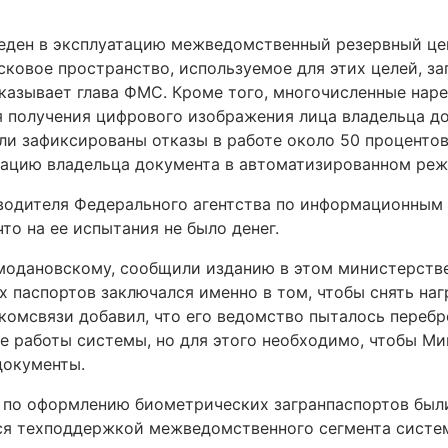
веден в эксплуатацию межведомственный резервный це
сковое пространство, используемое для этих целей, за
указывает глава ФМС. Кроме того, многочисленные нар
я получения цифрового изображения лица владельца д
ли зафиксированы отказы в работе около 50 процентов
ацию владельца документа в автоматизированном реж
водителя Федерального агентства по информационным
то на ее испытания не было денег.
модановскому, сообщили изданию в этом министерстве
х паспортов заключался именно в том, чтобы снять наг
омсвязи добавил, что его ведомство пыталось перебр
е работы системы, но для этого необходимо, чтобы Ми
документы.
 по оформлению биометрических загранпаспортов были
тся техподдержкой межведомственного сегмента систе