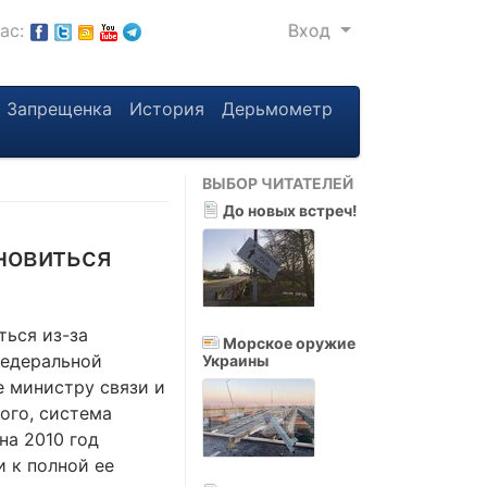
нас:
Вход
Запрещенка
История
Дерьмометр
ВЫБОР ЧИТАТЕЛЕЙ
До новых встреч!
новиться
ься из-за
Морское оружие
Федеральной
Украины
 министру связи и
ого, система
на 2010 год
и к полной ее