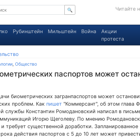
Читайте 
🔍
лко
Рубинштейн
Мильштейн
Война
Акции
протеста
ельство
ологии
,
Общество
ометрических паспортов может оста
ачи биометрических загранпаспортов может остановит
ских проблем. Как
пишет
"Коммерсант", об этом глава 
й службы Константин Ромодановский написал в письме
ммуникаций Игорю Щеголеву. По мнению Ромодановск
 и требует существенной доработки. Запланированное 
рока действия паспортов с 5 до 10 лет может привест