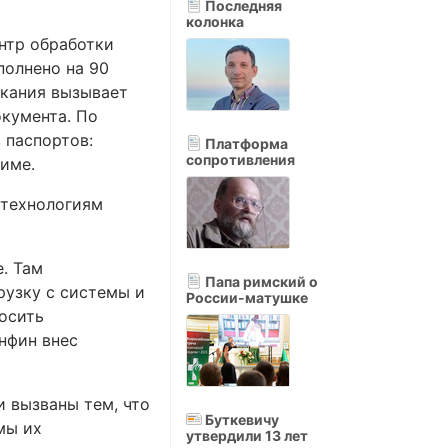
Последняя
колонка
нтр обработки
полнено на 90
екания вызывает
окумента. По
 паспортов:
Платформа
сопротивления
име.
 технологиям
. Там
Папа римский о
рузку с системы и
России-матушке
осить
нфин внес
 вызваны тем, что
Буткевичу
мы их
утвердили 13 лет