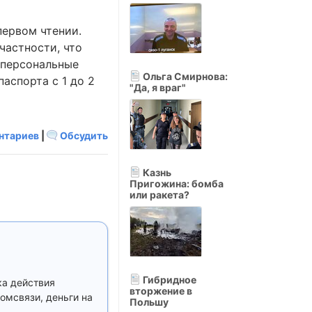
первом чтении.
частности, что
"персональные
Ольга Смирнова:
аспорта с 1 до 2
"Да, я враг"
нтариев
|
Обсудить
Казнь
Пригожина: бомба
или ракета?
Гибридное
ка действия
вторжение в
омсвязи, деньги на
Польшу