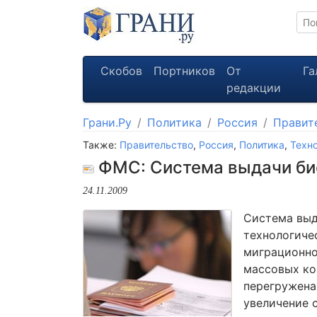
Скобов
Портников
От
Га
редакции
Грани.Ру
Политика
Россия
Правит
Также:
Правительство
,
Россия
,
Политика
,
Техн
ФМС: Система выдачи би
24.11.2009
Система выд
технологиче
миграционно
массовых ко
перегружена
увеличение с