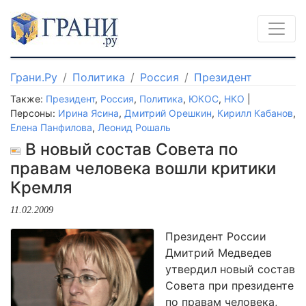
Грани.Ру
Политика
Россия
Президент
Также:
Президент
,
Россия
,
Политика
,
ЮКОС
,
НКО
|
Персоны:
Ирина Ясина
,
Дмитрий Орешкин
,
Кирилл Кабанов
,
Елена Панфилова
,
Леонид Рошаль
В новый состав Совета по
правам человека вошли критики
Кремля
11.02.2009
Президент России
Дмитрий Медведев
утвердил новый состав
Совета при президенте
по правам человека,