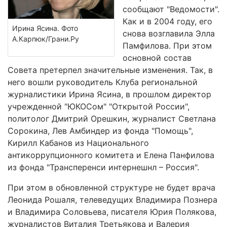
сообщают "Ведомости".
Как и в 2004 году, его
Ирина Ясина. Фото
снова возглавила Элла
А.Карпюк/Грани.Ру
Памфилова. При этом
основной состав
Совета претерпел значительные изменения. Так, в
него вошли руководитель Клуба региональной
журналистики Ирина Ясина, в прошлом директор
учрежденной "ЮКОСом" "Открытой России",
политолог Дмитрий Орешкин, журналист Светлана
Сорокина, Лев Амбиндер из фонда "Помощь",
Кирилл Кабанов из Национального
антикоррупционного комитета и Елена Панфилова
из фонда "Трансперенси интернешнл – Россия".
При этом в обновленной структуре не будет врача
Леонида Рошаля, телеведущих Владимира Познера
и Владимира Соловьева, писателя Юрия Полякова,
журналистов Виталия Третьякова и Валерия