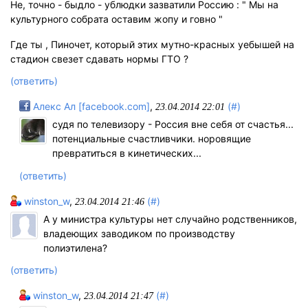
Не, точно - быдло - ублюдки зазватили Россию : " Мы на
культурного собрата оставим жопу и говно "
Где ты , Пиночет, который этих мутно-красных уебышей на
стадион свезет сдавать нормы ГТО ?
(ответить)
Алекс Ал [facebook.com]
,
(#)
23.04.2014 22:01
судя по телевизору - Россия вне себя от счастья...
потенциальные счастливчики. норовящие
превратиться в кинетических...
(ответить)
winston_w
,
(#)
23.04.2014 21:46
А у министра культуры нет случайно родственников,
владеющих заводиком по производству
полиэтилена?
(ответить)
winston_w
,
(#)
23.04.2014 21:47