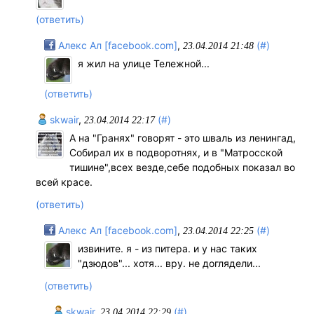
(ответить)
Алекс Ал [facebook.com]
,
(#)
23.04.2014 21:48
я жил на улице Тележной...
(ответить)
skwair
,
(#)
23.04.2014 22:17
А на "Гранях" говорят - это шваль из ленингад,
Собирал их в подворотнях, и в "Матросской
тишине",всех везде,себе подобных показал во
всей красе.
(ответить)
Алекс Ал [facebook.com]
,
(#)
23.04.2014 22:25
извините. я - из питера. и у нас таких
"дзюдов"... хотя... вру. не доглядели...
(ответить)
skwair
,
(#)
23.04.2014 22:29