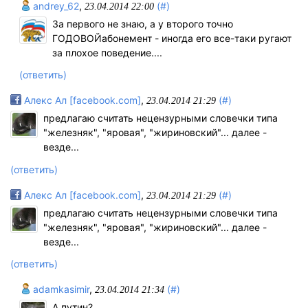
andrey_62
,
(#)
23.04.2014 22:00
За первого не знаю, а у второго точно
ГОДОВОЙабонемент - иногда его все-таки ругают
за плохое поведение....
(ответить)
Алекс Ал [facebook.com]
,
(#)
23.04.2014 21:29
предлагаю считать нецензурными словечки типа
"железняк", "яровая", "жириновский"... далее -
везде...
(ответить)
Алекс Ал [facebook.com]
,
(#)
23.04.2014 21:29
предлагаю считать нецензурными словечки типа
"железняк", "яровая", "жириновский"... далее -
везде...
(ответить)
adamkasimir
,
(#)
23.04.2014 21:34
А путин?