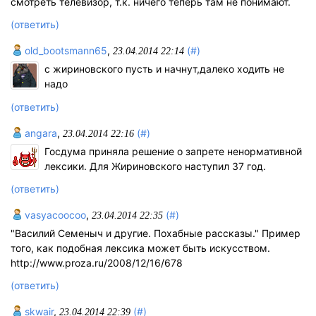
смотреть телевизор, т.к. ничего теперь там не понимают.
(ответить)
old_bootsmann65
,
(#)
23.04.2014 22:14
с жириновского пусть и начнут,далеко ходить не
надо
(ответить)
angara
,
(#)
23.04.2014 22:16
Госдума приняла решение о запрете ненормативной
лексики. Для Жириновского наступил 37 год.
(ответить)
vasyacoocoo
,
(#)
23.04.2014 22:35
"Василий Семеныч и другие. Похабные рассказы." Пример
того, как подобная лексика может быть искусством.
http://www.proza.ru/2008/12/16/678
(ответить)
skwair
,
(#)
23.04.2014 22:39