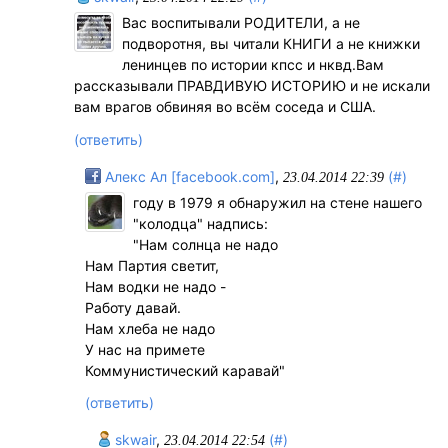
Вас воспитывали РОДИТЕЛИ, а не
подворотня, вы читали КНИГИ а не книжки
ленинцев по истории кпсс и нквд.Вам
рассказывали ПРАВДИВУЮ ИСТОРИЮ и не искали
вам врагов обвиняя во всём соседа и США.
(ответить)
Алекс Ал [facebook.com]
,
(#)
23.04.2014 22:39
году в 1979 я обнаружил на стене нашего
"колодца" надпись:
"Нам солнца не надо
Нам Партия светит,
Нам водки не надо -
Работу давай.
Нам хлеба не надо
У нас на примете
Коммунистический каравай"
(ответить)
skwair
,
(#)
23.04.2014 22:54