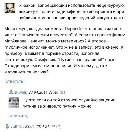
>>закон, запрещающий использовать нецензурную
лексику в теле- и радиоэфире, в кинопрокате и при
публичном исполнении произведений искусства.<<
Меня смущают два момента. Первый - что речь в законе
идет о "произведении искусства". А если это просто фильм
МигАлкова - значит, можно материться? А второе -
"публичное исполнение". Это ж не в записи, это вживую. К
примеру, Башмет в порыве страсти, исполняя
Патетическую Симфонию "Путин - наш рулевой!" свою
Страдивари смычком перепилит. И что ему, даже
матюкнуться нельзя?!
(ответить)
skwair
,
(#)
23.04.2014 21:40
Ну это если он той струной случайно зацепит
путина за живое,то путину можно.
(ответить)
volt45
,
(#)
23.04.2014 21:44