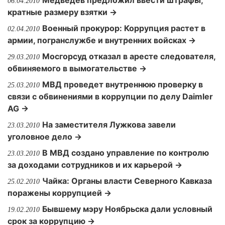
Медведев предложил ввести штрафы,
06.04.2010
кратные размеру взятки →
Военный прокурор: Коррупция растет в
02.04.2010
армии, погранслужбе и внутренних войсках →
Мосгорсуд отказал в аресте следователя,
29.03.2010
обвиняемого в вымогательстве →
МВД проведет внутреннюю проверку в
25.03.2010
связи с обвинениями в коррупции по делу Daimler
AG →
На заместителя Лужкова завели
23.03.2010
уголовное дело →
В МВД создано управление по контролю
23.03.2010
за доходами сотрудников и их карьерой →
Чайка: Органы власти Северного Кавказа
25.02.2010
поражены коррупцией →
Бывшему мэру Ноябрьска дали условный
19.02.2010
срок за коррупцию →