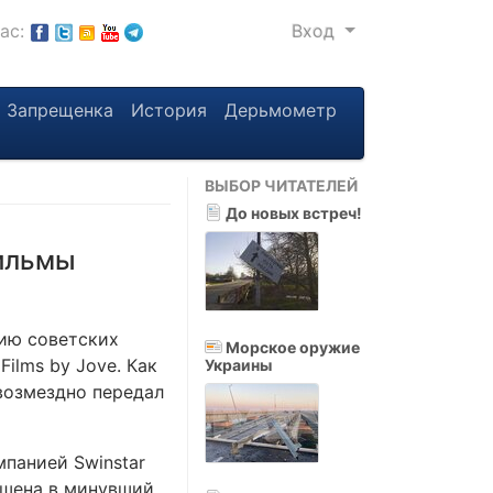
нас:
Вход
Запрещенка
История
Дерьмометр
ВЫБОР ЧИТАТЕЛЕЙ
До новых встреч!
фильмы
ию советских
Морское оружие
ilms by Jove. Как
Украины
возмездно передал
панией Swinstar
ершена в минувший