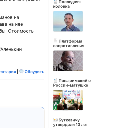
Последняя
колонка
манов на
ва на нее
жбы. Стоимость
Платформа
сопротивления
"Аленький
ентария
|
Обсудить
Папа римский о
России-матушке
Буткевичу
утвердили 13 лет