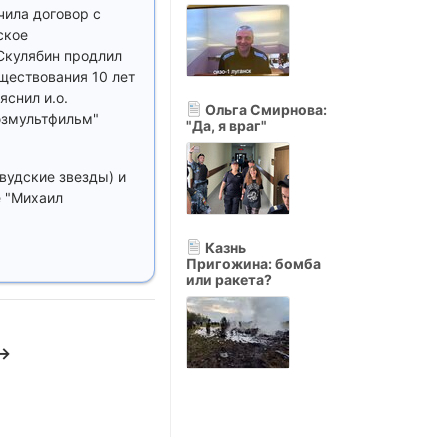
чила договор с
ское
 Скулябин продлил
ществования 10 лет
яснил и.о.
Ольга Смирнова:
юзмультфильм"
"Да, я враг"
вудские звезды) и
е "Михаил
Казнь
Пригожина: бомба
или ракета?
 →