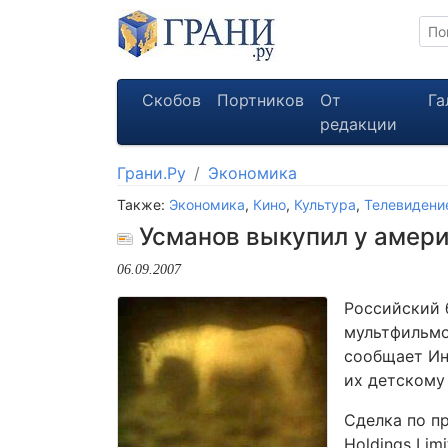
Скобов
Портников
От
Га
редакции
Грани.Ру
Экономика
Также:
Экономика
,
Кино
,
Культура
,
Телевидени
Усманов выкупил у амери
06.09.2007
Российский 
мультфильмо
сообщает Ин
их детскому 
Сделка по п
Holdings Lim