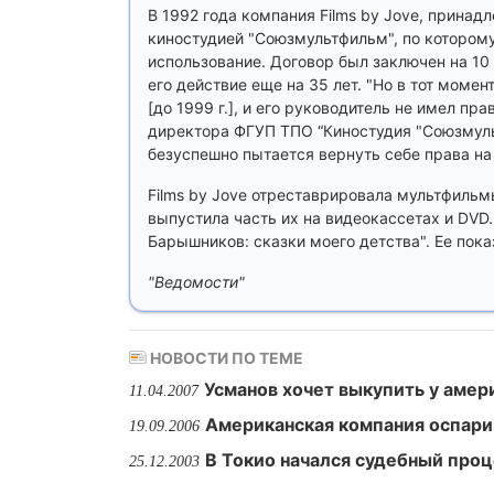
В 1992 года компания Films by Jove, прина
киностудией "Союзмультфильм", по котором
использование. Договор был заключен на 10
его действие еще на 35 лет. "Но в тот мом
[до 1999 г.], и его руководитель не имел пр
директора ФГУП ТПО “Киностудия "Союзмул
безуспешно пытается вернуть себе права на
Films by Jove отреставрировала мультфильм
выпустила часть их на видеокассетах и DVD
Барышников: сказки моего детства". Ее пока
"Ведомости"
НОВОСТИ ПО ТЕМЕ
Усманов хочет выкупить у аме
11.04.2007
Американская компания оспарив
19.09.2006
В Токио начался судебный проц
25.12.2003