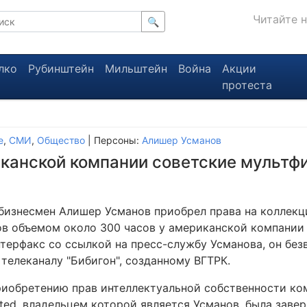
Читайте 
🔍
лко
Рубинштейн
Мильштейн
Война
Акции
протеста
е
,
СМИ
,
Общество
| Персоны:
Алишер Усманов
канской компании советские мульт
бизнесмен Алишер Усманов приобрел права на коллекц
в объемом около 300 часов у американской компании F
терфакс со ссылкой на пресс-службу Усманова, он без
телеканалу "Бибигон", созданному ВГТРК.
риобретению прав интеллектуальной собственности ком
ited, владельцем которой является Усманов, была зав