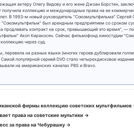
длежащая актеру Олегу Видову и его жене Джоан Борстен, заклю
у получила коллекцию и международные права на ее коммерче
 лет. В 1993-м новый руководитель "Союзмультфильма" Сергей
ент "Союзмультфильм" был арендным предприятием со сроком су
ава продлевать контракт на срок, превышающий это время", — по
ьтфильм" Акоп Киракосян. Сейчас фильмофонд киностудии "Со
 коллекцию через суд.
ы, перевела на разные языки (многих героев дублировали голли
. Самой популярной серией DVD стало четырехдисковое издани
зывали на американских каналах PBS и Bravo.
риканской фирмы коллекцию советских мультфильмов
ает права на советские мультики →
есс за права на Чебурашку →