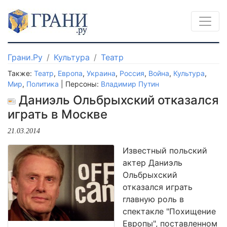
Грани.Ру
Культура
Театр
Также:
Театр
,
Европа
,
Украина
,
Россия
,
Война
,
Культура
,
Мир
,
Политика
| Персоны:
Владимир Путин
Даниэль Ольбрыхский отказался
играть в Москве
21.03.2014
Известный польский
актер Даниэль
Ольбрыхский
отказался играть
главную роль в
спектакле "Похищение
Европы", поставленном