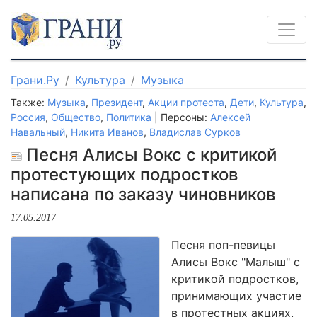
Грани.Ру
Культура
Музыка
Также:
Музыка
,
Президент
,
Акции протеста
,
Дети
,
Культура
,
Россия
,
Общество
,
Политика
| Персоны:
Алексей
Навальный
,
Никита Иванов
,
Владислав Сурков
Песня Алисы Вокс с критикой
протестующих подростков
написана по заказу чиновников
17.05.2017
Песня поп-певицы
Алисы Вокс "Малыш" с
критикой подростков,
принимающих участие
в протестных акциях,