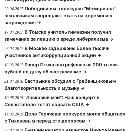
Победившим в конкурсе "Мемориала"
22.04.2017
школьникам запрещают ехать на церемонию
награждения →
В Томске учитель гимназии получил
17.04.2017
замечание за лекцию о вреде либерализма →
В Москве задержаны более тысячи
26.03.2017
участников антикоррупционной акции →
Рэпер Птаха оштрафован на 200 тысяч
16.03.2017
рублей по делу об экстремизме →
Бастрыкин обсудил с Гребенщиковым
21.04.2016
благотворительность и музыку →
"Ласковый май": Наш концерт в
10.08.2015
Севастополе хотят сорвать США →
Дело Горячева: прокурор могла общаться
17.06.2015
с Тихоновым перед его допросом →
Бывший куратор нашистов Никита Иванов
03.07.2013