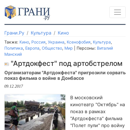
Грани.Ру
Культура
Кино
Также:
Кино
,
Россия
,
Украина
,
Ксенофобия
,
Культура
,
Политика
,
Европа
,
Общество
,
Мир
| Персоны:
Виталий
Манский
"Артдокфест" под артобстрелом
Организаторам "Артдокфеста" пригрозили сорвать
показ фильма о войне в Донбассе
09.12.2017
В московский
кинотеатр "Октябрь" на
показ в рамках
"Артдокфеста" фильма
"Полет пули" про войну