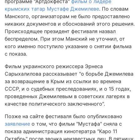
программе "Артдокфеста"
фильм о лидере
крымских татар Мустафе Джемилеве
. По словам
Манского, организаторам не было предоставлено
никаких документов и обоснований этого решения.
Происходящее президент фестиваля назвал
беспределом. При этом Манский не уточнил, от
кого именно поступило указание о снятии фильма
с показа.
Фильм украинского режиссера Эрнеса
Сарыхалилова рассказывает "о борьбе Джемилева
за возвращение в Крым из ссылки во времена
СССР, и о судебных преследованиях, и о 15 годах,
проведенных Джемилевым в советских лагерях в
качестве политического заключенного".
Позже на сайте фестиваля было опубликовано
заявление
о том, что фильм "Мустафа" сняла с
показа администрация кинотератра "Каро 11
Октябрь" после звонка неизвестных лиц. В пятницу