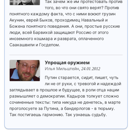
Так зачем же им протестовать против
того, во что они свято верят? Против
понятного каждому факта, что с ними воюют грузин
Акунин, еврей Быков, проходимец Навальный и
Божена понятного поведения. А они, простые русские
люди, всей Барвихой защищают Россию от этого
иноземного кошмара и разврата, оплаченного
Саакашвили и Госдепом.
Упрощая оружием
Илья Мильштейн
,
24.01.2012
Путин старается, сидит, пишет, чуть
ли не от руки, с тревогой и надеждой
заглядывает в прошлое и будущее, в роли отца нации
размышляет о демократии. Кадыров толкует сложно
сочиненные тексты: типа никуда не денетесь, в марте
проголосуете за Путина, а бандерлогов - в тюрьму.
Так постигаешь гармонию. Так узнаешь судьбу.