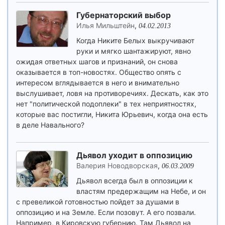
Губернаторский выбор
Илья Мильштейн
,
04.02.2013
Когда Никите Белых выкручивают
руки и мягко шантажируют, явно
ожидая ответных шагов и признаний, он снова
оказывается в топ-новостях. Общество опять с
интересом вглядывается в него и внимательно
выслушивает, ловя на противоречиях. Дескать, как это
нет "политической подоплеки" в тех неприятностях,
которые вас постигли, Никита Юрьевич, когда она есть
в деле Навального?
Дьявол уходит в оппозицию
Валерия Новодворская
,
06.03.2009
Дьявол всегда был в оппозиции к
властям предержащим на Небе, и он
с превеликой готовностью пойдет за душами в
оппозицию и на Земле. Если позовут. А его позвали.
Например, в Кировскую губернию. Там Дьявол на