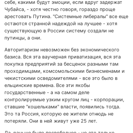
себе, какими будут эмоции, если вдруг задержат
Чубайса, - хотя честно говоря, гораздо проще
арестовать Путина. "Системные либералы" все еще
остаются странной надеждой на лучшее - хотя
существующую в России систему создали не
путинцы, а они.
Авторитаризм невозможен без экономического
базиса. Вся эта ваучерная приватизация, вся эта
покупка предприятий за бесценок разными там
проходимцами, комсомольскими бизнесменами и
чекистскими осведомителями - все это было в
ельцинские времена. Все эти якобы
государственные - а на самом деле
контролируемые узким кругом лиц - корпорации,
ставшие "кошельками" власти, появились тогда.
Это та Россия, которую ее жители отнюдь не
потеряли. Они в ней живут уже 25 лет.
Да, раньше было посвободнее - но это только