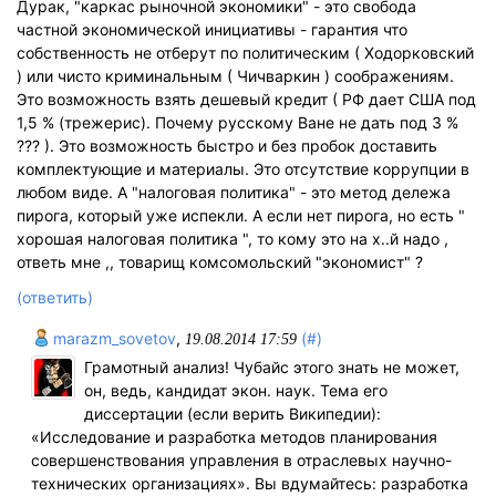
Дурак, "каркас рыночной экономики" - это свобода
частной экономической инициативы - гарантия что
собственность не отберут по политическим ( Ходорковский
) или чисто криминальным ( Чичваркин ) соображениям.
Это возможность взять дешевый кредит ( РФ дает США под
1,5 % (трежерис). Почему русскому Ване не дать под 3 %
??? ). Это возможность быстро и без пробок доставить
комплектующие и материалы. Это отсутствие коррупции в
любом виде. А "налоговая политика" - это метод дележа
пирога, который уже испекли. А если нет пирога, но есть "
хорошая налоговая политика ", то кому это на х..й надо ,
ответь мне ,, товарищ комсомольский "экономист" ?
(ответить)
marazm_sovetov
,
(#)
19.08.2014 17:59
Грамотный анализ! Чубайс этого знать не может,
он, ведь, кандидат экон. наук. Тема его
диссертации (если верить Википедии):
«Исследование и разработка методов планирования
совершенствования управления в отраслевых научно-
технических организациях». Вы вдумайтесь: разработка