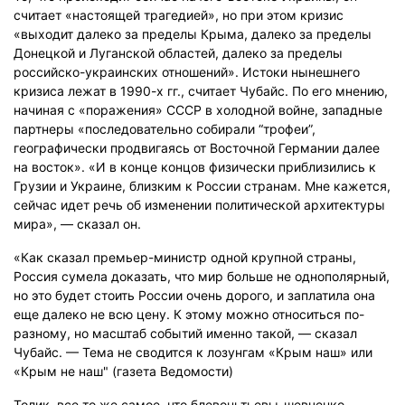
считает «настоящей трагедией», но при этом кризис
«выходит далеко за пределы Крыма, далеко за пределы
Донецкой и Луганской областей, далеко за пределы
российско-украинских отношений». Истоки нынешнего
кризиса лежат в 1990-х гг., считает Чубайс. По его мнению,
начиная с «поражения» СССР в холодной войне, западные
партнеры «последовательно собирали “трофеи”,
географически продвигаясь от Восточной Германии далее
на восток». «И в конце концов физически приблизились к
Грузии и Украине, близким к России странам. Мне кажется,
сейчас идет речь об изменении политической архитектуры
мира», — сказал он.
«Как сказал премьер-министр одной крупной страны,
Россия сумела доказать, что мир больше не однополярный,
но это будет стоить России очень дорого, и заплатила она
еще далеко не всю цену. К этому можно относиться по-
разному, но масштаб событий именно такой, — сказал
Чубайс. — Тема не сводится к лозунгам «Крым наш» или
«Крым не наш" (газета Ведомости)
Толик..все то же самое, что блевоньтьевы-шевченко-