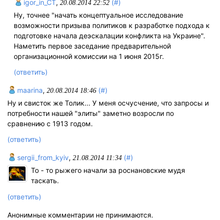
igor_in_CT
,
(#)
20.08.2014 22:52
Ну, точнее "начать концептуальное исследование
возможности призыва политиков к разработке подхода к
подготовке начала деэскалации конфликта на Украине".
Наметить первое заседание предварительной
организационной комиссии на 1 июня 2015г.
(ответить)
maarina
,
(#)
20.08.2014 18:46
Ну и свисток же Толик... У меня осчусчение, что запросы и
потребности нашей "элиты" заметно возросли по
сравнению с 1913 годом.
(ответить)
sergii_from_kyiv
,
(#)
21.08.2014 11:34
То - то рыжего начали за роснановские мудя
таскать.
(ответить)
Анонимные комментарии не принимаются.