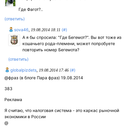
Где Фагот?..
(ответить)
sova46
,
(#)
19.08.2014 18:11
А я бы спросила: "Где Бегемот?". Вы вот тоже из
кошачьего рода-племени, может попробуете
повторить номер Бегемота?
(ответить)
globalpizdets
,
(#)
19.08.2014 17:46
@фраз (в блоге Пара фраз) 19.08.2014
383
Реклама
Я считаю, что налоговая система - это каркас рыночной
экономики в России
@