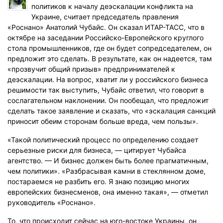
политиков к началу деэскалации конфликта на
Украине, считает председатель правления
«Роснано» Анатолий Чубайс. Он сказал ИТАР-ТАСС, что в
октябре на заседании Российско-Европейского круглого
стола промышленников, где он будет сопредседателем, он
предложит это сделать. В результате, как он надеется, там
«прозвучит общий призыв» предпринимателей к
деэскалации. На вопрос, хватит ли у российского бизнеса
решимости так выступить, Чубайс ответил, что говорит в
сослагательном наклонении. Он пообещал, что предложит
сделать такое заявление и сказать, что «эскалация санкций
приносит обеим сторонам больше вреда, чем пользы».
«Такой политический процесс по определению создает
серьезные риски для бизнеса, — цитирует Чубайса
агентство. — И бизнес должен быть более прагматичным,
чем политики». «Разбрасывая камни в стеклянном доме,
постараемся не разбить его. Я знаю позицию многих
европейских бизнесменов, она именно такая», — отметил
руководитель «Роснано».
То, что происходит сейчас на юго-востоке Украины, он