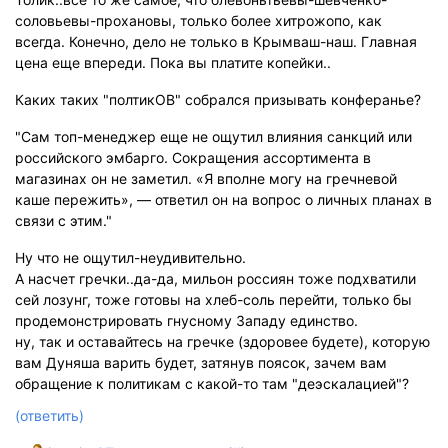
соловьевы-прохановы, только более хитрожопо, как
всегда. Конечно, дело не только в Крымваш-наш. Главная
цена еще впереди. Пока вы платите копейки..
Каких таких "полтикОВ" собрался призывать конферанье?
"Сам топ-менеджер еще не ощутил влияния санкций или
российского эмбарго. Сокращения ассортимента в
магазинах он не заметил. «Я вполне могу на гречневой
каше пережить», — ответил он на вопрос о личных планах в
связи с этим."
Ну что не ощутил-неудивительно.
А насчет гречки..да-да, мильон россиян тоже подхватили
сей лозунг, тоже готовы на хлеб-соль перейти, только бы
продемонстрировать гнусному Западу единство.
ну, так и оставайтесь на гречке (здоровее будете), которую
вам Дуняша варить будет, затянув поясок, зачем вам
обращение к политикам с какой-то там "деэскалацией"?
(ответить)