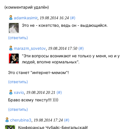
(комментарий удалён)
adamkasimir
,
(#)
19.08.2014 16:24
Это не - кокетство, ведь он - выдающийся.
(ответить)
marazm_sovetov
,
(#)
19.08.2014 17:50
"Эти вопросы возникают не только у меня, но и у
людей, вполне нормальных".
Это станет "интернет-мемом"!
(ответить)
xavio
,
(#)
19.08.2014 20:21
Браво всему тексту!!! ))))
(ответить)
cherubina3
,
(#)
19.08.2014 17:24
Конферансье Чубайс-Бенгальскай!