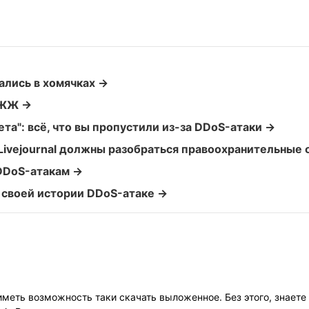
ались в хомячках →
 ЖЖ →
ета": всё, что вы пропустили из-за DDoS-атаки →
Livejournal должны разобраться правоохранительные 
 DDoS-атакам →
своей истории DDoS-атаке →
иметь возможность таки скачать выложенное. Без этого, знаете 