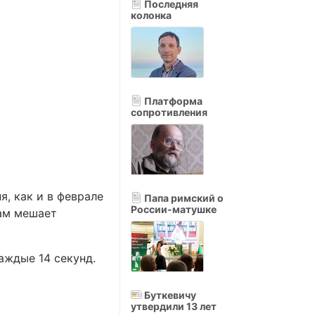
Последняя
колонка
Платформа
сопротивления
я, как и в феврале
Папа римский о
России-матушке
нам мешает
аждые 14 секунд.
Буткевичу
утвердили 13 лет