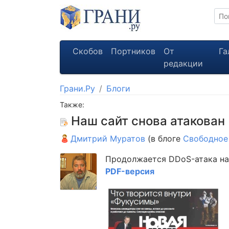
Скобов
Портников
От
Га
редакции
Грани.Ру
Блоги
Также:
Наш сайт снова атакован
Дмитрий Муратов
(в блоге
Свободное
Продолжается DDoS-атака на 
PDF-версия