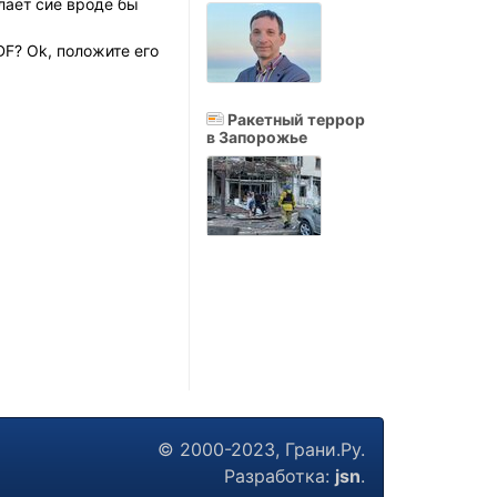
лает сие вроде бы
F? Ok, положите его
Ракетный террор
в Запорожье
© 2000-2023, Грани.Ру.
Разработка:
jsn
.