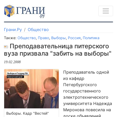
Грани.Ру
Общество
Также:
Общество
,
Право
,
Выборы
,
Россия
,
Политика
Преподавательница питерского
вуза призвала "забить на выборы"
19.02.2008
Преподаватель одной
из кафедр
Петербургского
государственного
электротехнического
университета Надежда
Миронова повесила на
Выборы. Кадр "Вестей"
доске объявлений