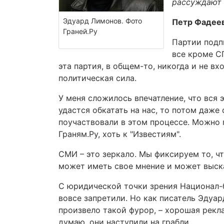
рассуждают 
Эдуард Лимонов. Фото
Петр Фадее
Граней.Ру
Партии подпи
все кроме СП
эта партия, в общем-то, никогда и не в
политическая сила.
У меня сложилось впечатление, что вся 
удастся обкатать на нас, то потом даже
поучаствовали в этом процессе. Можно
Граням.Ру, хоть к "Известиям".
СМИ – это зеркало. Мы фиксируем то, чт
может иметь свое мнение и может выска
С юридической точки зрения Национал-б
вовсе запретили. Но как писатель Эдуа
произвело такой фурор, – хорошая рекла
думаю, они наступили на грабли.