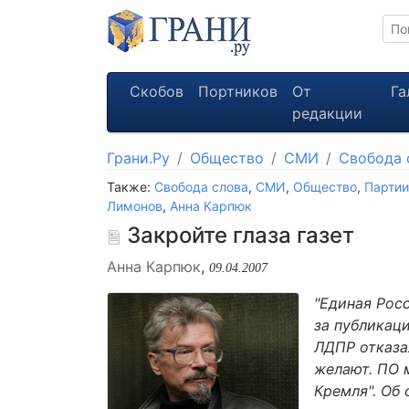
Скобов
Портников
От
Га
редакции
Грани.Ру
Общество
СМИ
Свобода 
Также:
Свобода слова
,
СМИ
,
Общество
,
Партии
Лимонов
,
Анна Карпюк
Закройте глаза газет
Анна Карпюк
,
09.04.2007
"Единая Росс
за публикац
ЛДПР отказа
желают. ПО 
Кремля". Об