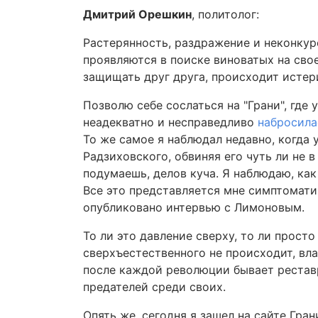
Дмитрий Орешкин
, политолог:
Растерянность, раздражение и неконку
проявляются в поиске виноватых на свое
защищать друг друга, происходит истер
Позволю себе сослаться на "Грани", гд
неадекватно и несправедливо
набросила
То же самое я наблюдал недавно, когд
Радзиховского, обвиняя его чуть ли не в
подумаешь, делов куча. Я наблюдаю, к
Все это представляется мне симптоматич
опубликовано интервью с Лимоновым.
То ли это давление сверху, то ли прост
сверхъестественного не происходит, вла
после каждой революции бывает рестав
предателей среди своих.
Опять же, сегодня я зашел на сайте Грани