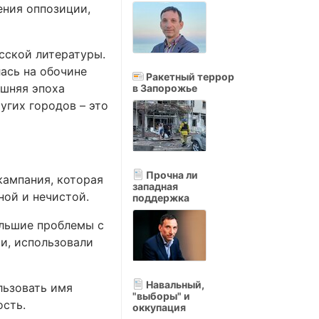
ения оппозиции,
усской литературы.
ась на обочине
Ракетный террор
ешняя эпоха
в Запорожье
угих городов – это
Прочна ли
кампания, которая
западная
ной и нечистой.
поддержка
ольшие проблемы с
и, использовали
Навальный,
льзовать имя
"выборы" и
ость.
оккупация