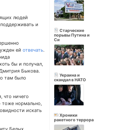
лящих людей
, поддерживать и
Старческие
порывы Путина и
Си
вершенно
нужден ей
отвечать
.
нида
хоть бы и получал,
Дмитрия Быкова.
Украина и
то там было
скандал в НАТО
, что ничего
о тоже нормально,
новидности искать
Хроники
ракетного террора
киту Белых,