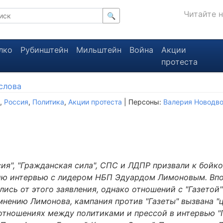
Читайте 
🔍
лко
Рубинштейн
Мильштейн
Война
Акции
протеста
слова
,
Россия
,
Политика
,
Акции протеста
| Персоны:
Валерия Новодв
ия", "Гражданская сила", СПС и ЛДПР призвали к бойко
ию интервью с лидером НБП Эдуардом Лимоновым. Вп
лись от этого заявления, однако отношений с "Газетой
мнению Лимонова, кампания против "Газеты" вызвана "
 отношениях между политиками и прессой в интервью "