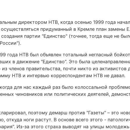
ральным директором НТВ, когда осенью 1999 года начал
 осуществляться придуманный в Кремле план замены Е
 создания партии "Единство" (точнее, тогда еще не был
России").
99 года НТВ был объявлен тотальный негласный бойко
вших в движение "Единство". Это была целенаправленн
 из членов правительства, почти никто из активистов
рамму НТВ и интервью корреспондентам НТВ не давал.
 когда для нас каждый раз было колоссальной проблем
венных чиновников или политических деятелей, демон
екларировал, поэтому демарш против "Газеты" – это нов
, откуда ноги растут. В основе всего этого - патологи
рия". Из-за этого страха выводят на улицы молодежь 