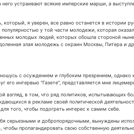
за него устраивают всякие имперские марши, а выступл
, который, я уверен, все равно останется в истории р
я популярностью у той части молодежи, которая оказал
ленных молодых людей, которых обошла стороной нын
здоленная злая молодежь с окраин Москвы, Питера и др
отношусь с осуждением и глубоким презрением, однако 
уг его интервью "Газете", представляется мне лицемер
ой взгляд, в том, что ряд политиков, испытывающих б
ждающихся в рекламе своей политической деятельност
для того, чтобы подогреть интерес к самим себе.
себя серьезными и добропорядочными, вынуждены испо
, чтобы пропагандировать свою собственную деятельн