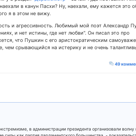
 наехали в канун Пасхи? Ну, наехали, ему кажется это 
го я в этом не вижу.
ость и агрессивность. Любимый мой поэт Александр П
ниях, и нет истины, где нет любви". Он писал это про
ется, что Пушкин с его аристократическим самоуваж
ше, чем срывающийся на истерику и не очень талантлив
49 комме
 экстремизме, в администрации президента организовали волну 
ие силы как партия парламентского большинства, - доказательст