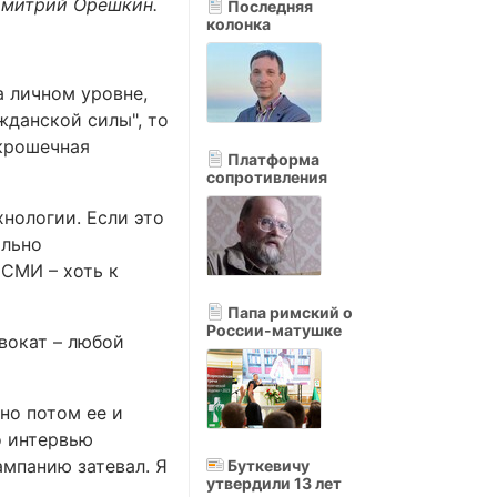
Дмитрий Орешкин.
Последняя
колонка
а личном уровне,
жданской силы", то
 крошечная
Платформа
сопротивления
хнологии. Если это
ольно
СМИ – хоть к
Папа римский о
России-матушке
двокат – любой
но потом ее и
о интервью
ампанию затевал. Я
Буткевичу
утвердили 13 лет