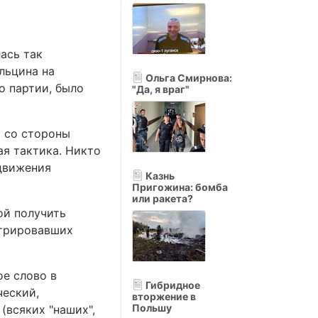
ась так
льцина на
Ольга Смирнова:
о партии, было
"Да, я враг"
т со стороны
ая тактика. Никто
 движения
Казнь
Пригожина: бомба
или ракета?
ой получить
стрировавших
ое слово в
Гибридное
ческий,
вторжение в
Польшу
(всяких "наших",