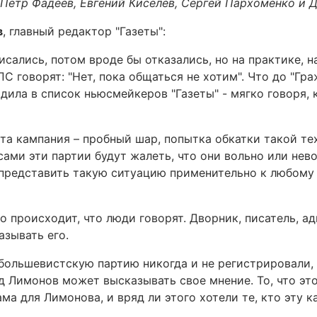
Петр Фадеев, Евгений Киселев, Сергей Пархоменко и 
в
, главный редактор "Газеты":
сались, потом вроде бы отказались, но на практике, н
С говорят: "Нет, пока общаться не хотим". Что до "Гра
ходила в список ньюсмейкеров "Газеты" - мягко говоря,
эта кампания – пробный шар, попытка обкатки такой те
 сами эти партии будут жалеть, что они вольно или нев
 представить такую ситуацию применительно к любому 
о происходит, что люди говорят. Дворник, писатель, а
зывать его.
ольшевистскую партию никогда и не регистрировали, 
рд Лимонов может высказывать свое мнение. То, что эт
ма для Лимонова, и вряд ли этого хотели те, кто эту к