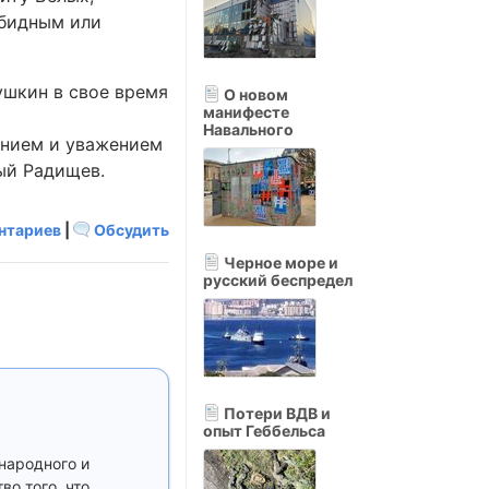
обидным или
ушкин в свое время
О новом
манифесте
Навального
ением и уважением
ый Радищев.
нтариев
|
Обсудить
Черное море и
русский беспредел
Потери ВДВ и
опыт Геббельса
народного и
во того, что