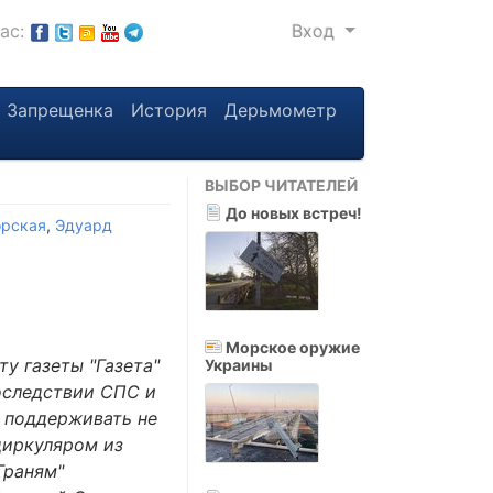
нас:
Вход
Запрещенка
История
Дерьмометр
ВЫБОР ЧИТАТЕЛЕЙ
До новых встреч!
орская
,
Эдуард
Морское оружие
ту газеты "Газета"
Украины
оследствии СПС и
" поддерживать не
циркуляром из
Граням"