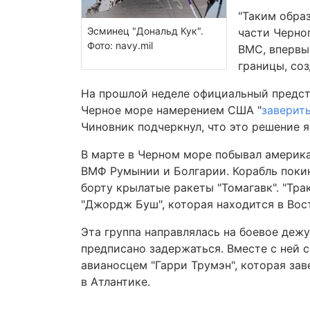
"Таким образ
Эсминец "Дональд Кук".
части Черно
Фото: navy.mil
ВМС, впервы
границы, со
На прошлой неделе официальный предста
Черное море намерением США "
заверит
Чиновник подчеркнул, что это решение 
В марте в Черном море побывал америка
ВМФ Румынии и Болгарии. Корабль покин
борту крылатые ракеты "Томагавк". "Тра
"Джордж Буш", которая находится в Во
Эта группа направлялась на боевое дежу
предписано задержаться. Вместе с ней с
авианосцем "Гарри Трумэн", которая за
в Атлантике.