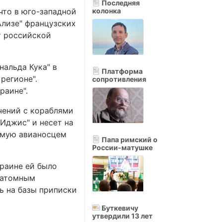
Последняя
 что в юго-западной
колонка
Ализе" французских
т российской
альда Кука" в
Платформа
регионе".
сопротивления
раине".
чений с кораблями
Иджис" и несет на
яемую авианосцем
Папа римский о
России-матушке
краине ей было
с атомным
ь на базы приписки
Буткевичу
утвердили 13 лет