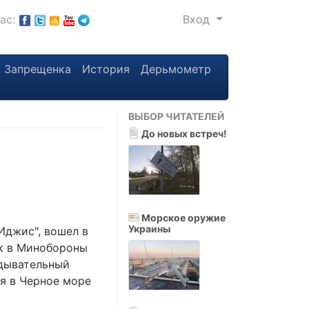
нас:
Вход
Запрещенка
История
Дерьмометр
ВЫБОР ЧИТАТЕЛЕЙ
До новых встреч!
Морское оружие
Украины
Иджис", вошел в
к в Минобороны
едывательный
я в Черное море