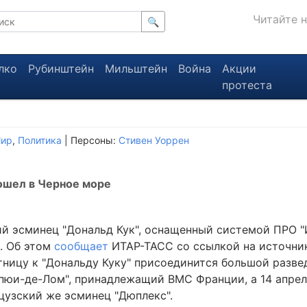
Читайте 
🔍
лко
Рубинштейн
Мильштейн
Война
Акции
протеста
ир
,
Политика
| Персоны:
Стивен Уоррен
ошел в Черное море
й эсминец "Дональд Кук", оснащенный системой ПРО "
. Об этом
сообщает
ИТАР-ТАСС со ссылкой на источни
ятницу к "Дональду Куку" присоединится большой разв
пюи-де-Лом", принадлежащий ВМС Франции, а 14 апрел
цузский же эсминец "Дюплекс".