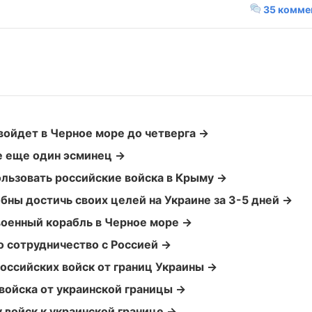
35 комме
войдет в Черное море до четверга →
е еще один эсминец →
ользовать российские войска в Крыму →
бны достичь своих целей на Украине за 3-5 дней →
военный корабль в Черное море →
 сотрудничество с Россией →
оссийских войск от границ Украины →
войска от украинской границы →
 войск к украинской границе →