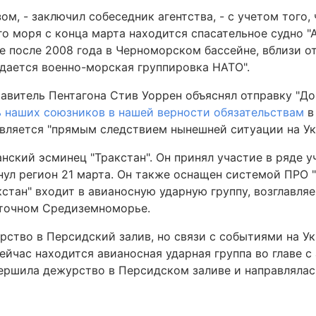
ом, - заключил собеседник агентства, - с учетом того,
го моря с конца марта находится спасательное судно "
е после 2008 года в Черноморском бассейне, вблизи о
здается военно-морская группировка НАТО".
витель Пентагона Стив Уоррен объяснял отправку "Дон
ь наших союзников в нашей верности обязательствам
в 
является "прямым следствием нынешней ситуации на Ук
нский эсминец "Тракстан". Он принял участие в ряде у
ул регион 21 марта. Он также оснащен системой ПРО "
кстан" входит в авианосную ударную группу, возглавл
сточном Средиземноморье.
рство в Персидский залив, но связи с событиями на У
ейчас находится авианосная ударная группа во главе 
вершила дежурство в Персидском заливе и направлялас