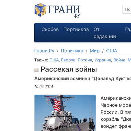
Скобов
Портников
От
Га
редакции
Грани.Ру
Политика
Мир
США
Также:
США
,
Европа
,
Россия
,
Украина
,
Война
,
М
Рассекая войны
Американский эсминец "Дональд Кук" в
10.04.2014
Американски
Черное море
России. В п
корабль "Дю
войдет фран