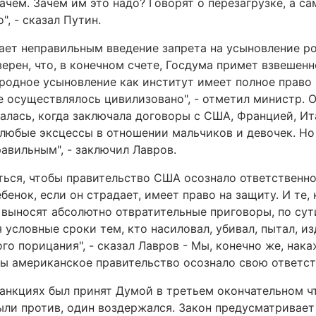
ачем. Зачем им это надо? Говорят о перезагрузке, а с
, - сказал Путин.
тает неправильным введение запрета на усыновление р
ерен, что, в конечном счете, Госдума примет взвешенн
ародное усыновление как институт имеет полное право 
е осуществлялось цивилизовано", - отметил министр. О
алась, когда заключала договоры с США, Францией, И
 любые эксцессы в отношении мальчиков и девочек. Но
авильным", - заключил Лавров.
ться, чтобы правительство США осознало ответственно
енок, если он страдает, имеет право на защиту. И те, к
е выносят абсолютно отвратительные приговоры, по сут
 условные сроки тем, кто насиловал, убивал, пытал, и
го порицания", - сказал Лавров - Мы, конечно же, нака
бы американское правительство осознало свою ответст
анкциях был принят Думой в третьем окончательном чт
ыли против, один воздержался. Закон предусматривает