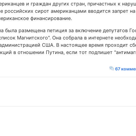
риканцев и граждан других стран, причастных к нару
е российских сирот американцами вводится запрет на
ериканское финансирование.
ма была размещена петиция за включение депутатов Го
список Магнитского". Она собрала в интернете необхо
 администрацией США. В настоящее время проходит сб
кций в отношении Путина, если тот подпишет "антимагн
67 комме