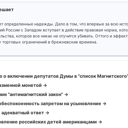
ешает
ет определенные надежды. Дело в том, что впервые за всю ист
й России с Западом вступает в действие правовая норма, кото
льства, которое все никак не отучится убивать. Оттого и эффек
у торговых ограничений в брежневские времена.
 о включении депутатов Думы в "список Магнитского
азменной монетой →
нии "антимагнитский закон" →
беспокоенность запретом на усыновление →
- адекватный ответ →
новление российских детей американцами →