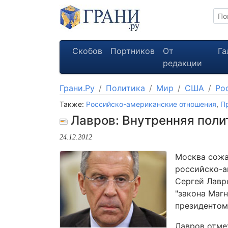
Скобов
Портников
От
Га
редакции
Грани.Ру
Политика
Мир
США
Ро
Также:
Российско-американские отношения
,
П
Лавров: Внутренняя поли
24.12.2012
Москва сожа
российско-а
Сергей Лавро
"закона Маг
президентом
Лавров отме