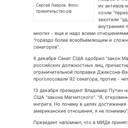
Сергей Лавров. Фото:
их активов м
правительство.рф
сочли "пере
захотели "уд
внутренняя 
многих - еще и надо всеми отношениями 
"гораздо более всеобъемлющим и сложн
сенаторов".
6 декабря Сенат США одобрил "закон М
российских должностных лиц, причастн
ограничительной поправки Джексона-Вэн
проголосовали 92 сенатора, против - че
13 декабря президент Владимир Путин н
США "закона Магнитского". "Я, откровен
интрига. Но почему в целях достижения
американские отношения, я не понимаю",
Президент напомнил, что в МИДе приняти