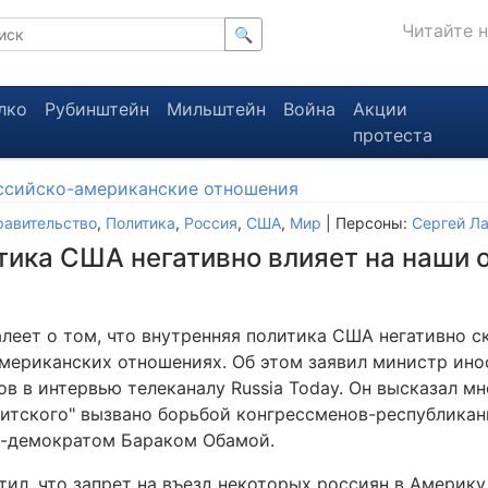
Читайте 
🔍
лко
Рубинштейн
Мильштейн
Война
Акции
протеста
ссийско-американские отношения
равительство
,
Политика
,
Россия
,
США
,
Мир
| Персоны:
Сергей Л
тика США негативно влияет на наши 
леет о том, что внутренняя политика США негативно с
мериканских отношениях. Об этом заявил министр ино
в в интервью телеканалу Russia Today. Он высказал мн
нитского" вызвано борьбой конгрессменов-республикан
-демократом Бараком Обамой.
тил, что запрет на въезд некоторых россиян в Америк