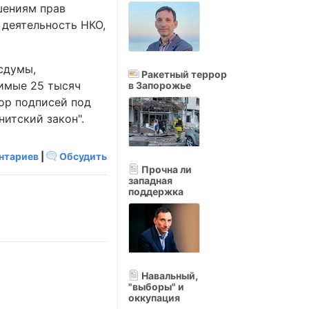
шениям прав
 деятельность НКО,
сдумы,
Ракетный террор
димые 25 тысяч
в Запорожье
ор подписей под
итский закон".
нтариев
|
Обсудить
Прочна ли
западная
поддержка
Навальный,
"выборы" и
оккупация