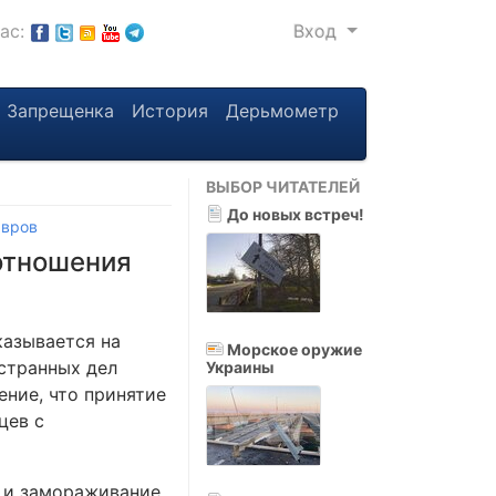
нас:
Вход
Запрещенка
История
Дерьмометр
ВЫБОР ЧИТАТЕЛЕЙ
До новых встреч!
авров
отношения
казывается на
Морское оружие
странных дел
Украины
ение, что принятие
цев с
у и замораживание