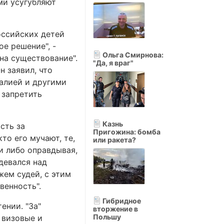
ами усугубляют
оссийских детей
ое решение", -
Ольга Смирнова:
на существование".
"Да, я враг"
н заявил, что
талией и другими
 запретить
Казнь
сть за
Пригожина: бомба
то его мучают, те,
или ракета?
и либо оправдывая,
здевался над
жем судей, с этим
венность".
Гибридное
ении. "За"
вторжение в
Польшу
 визовые и