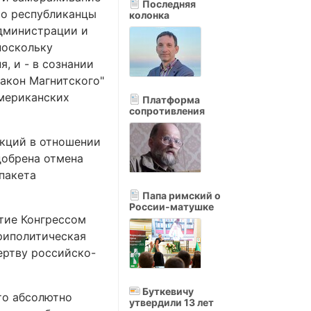
Последняя
"Но республиканцы
колонка
администрации и
поскольку
, и - в сознании
закон Магнитского"
американских
Платформа
сопротивления
нкций в отношении
добрена отмена
пакета
Папа римский о
России-матушке
ятие Конгрессом
триполитическая
ертву российско-
Буткевичу
Это абсолютно
утвердили 13 лет