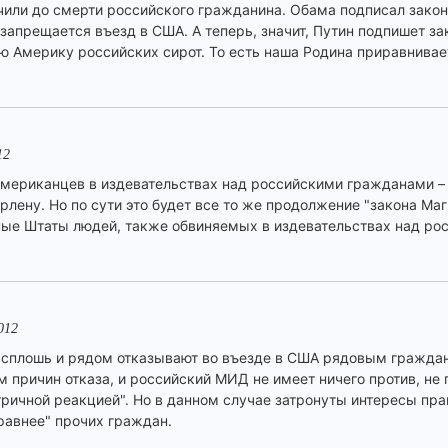
или до смерти российского гражданина. Обама подписал закон
запрещается въезд в США. А теперь, значит, Путин подпишет за
ую Америку российских сирот. То есть наша Родина приравнива
12
американцев в издевательствах над российскими гражданами – 
лену. Но по сути это будет все то же продолжение "закона Маг
нные Штаты людей, также обвиняемых в издевательствах над ро
012
 сплошь и рядом отказывают во въезде в США рядовым граждан
 причин отказа, и российский МИД не имеет ничего против, не 
ричной реакцией". Но в данном случае затронуты интересы пр
"равнее" прочих граждан.