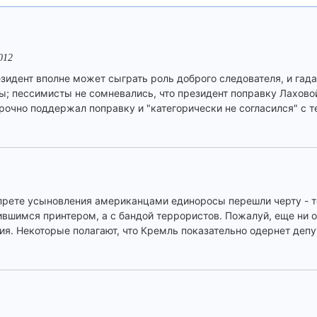
012
зидент вполне может сыграть роль доброго следователя, и гада
ты; пессимисты не сомневались, что президент поправку Лахово
очно поддержал поправку и "категорически не согласился" с те
апрете усыновления американцами единоросы перешли черту - 
ившимся принтером, а с бандой террористов. Пожалуй, еще ни 
я. Некоторые полагают, что Кремль показательно одернет депу