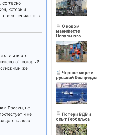
, согласно
кон, который
ет своих несчастных
О новом
манифесте
Навального
и считать это
нитского", который
ссийскими же
Черное море и
русский беспредел
ам России, не
протестует и не
Потери ВДВ и
опыт Геббельса
авящего класса