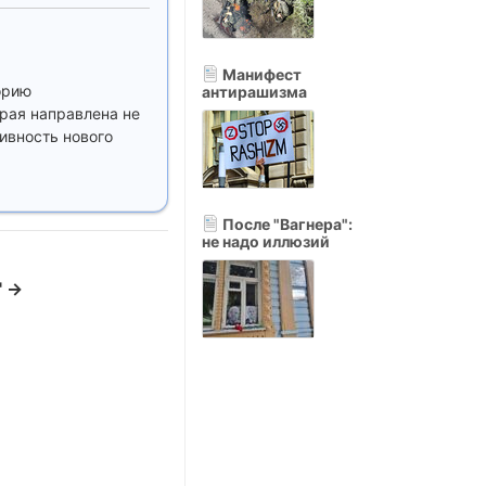
Манифест
орию
антирашизма
рая направлена не
тивность нового
После "Вагнера":
не надо иллюзий
" →