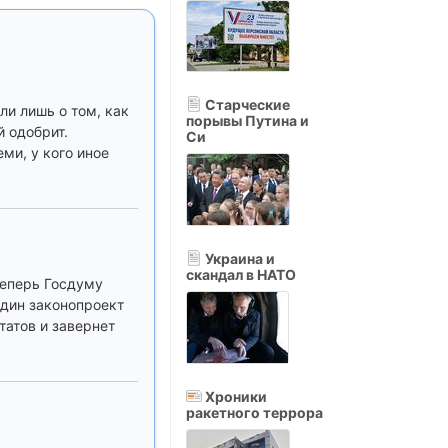
Старческие
ли лишь о том, как
порывы Путина и
й одобрит.
Си
ми, у кого иное
Украина и
скандал в НАТО
теперь Госдуму
один законопроект
татов и завернет
Хроники
ракетного террора