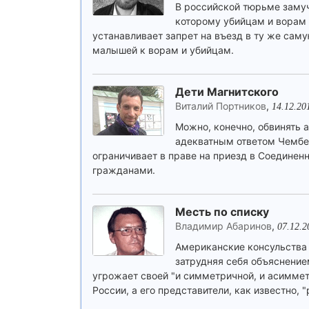
В российской тюрьме замуч
которому убийцам и ворам 
устанавливает запрет на въезд в ту же сам
малышей к ворам и убийцам.
Дети Магнитского
Виталий Портников
,
14.12.20
Можно, конечно, обвинять 
адекватным ответом Чембер
ограничивает в праве на приезд в Соедине
гражданами.
Месть по списку
Владимир Абаринов
,
07.12.2
Американские консульства
затрудняя себя объяснением
угрожает своей "и симметричной, и асиммет
России, а его представители, как известно, 