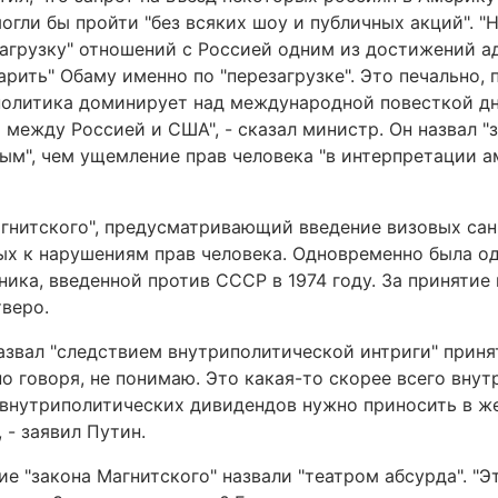
огли бы пройти "без всяких шоу и публичных акций". 
загрузку" отношений с Россией одним из достижений 
арить" Обаму именно по "перезагрузке". Это печально, 
политика доминирует над международной повесткой дня
между Россией и США", - сказал министр. Он назвал "
ым", чем ущемление прав человека "в интерпретации 
агнитского", предусматривающий введение визовых са
ых к нарушениям прав человека. Одновременно была о
ика, введенной против СССР в 1974 году. За принятие 
тверо.
азвал "следствием внутриполитической интриги" прин
но говоря, не понимаю. Это какая-то скорее всего вну
 внутриполитических дивидендов нужно приносить в ж
 - заявил Путин.
е "закона Магнитского" назвали "театром абсурда". "