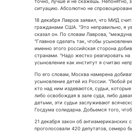
точно, лучше и не скажешь. Непонятно, з
ситуацию. Абсолютно не спровоцировано"
18 декабря Лавров заявил, что МИД счи
гражданами США. "Это неправильно, я ув
сказал он. По словам Лаврова, "междун
"Главное сделать так, чтобы усыновлени
именно этого российская сторона добив
странами. "Надо жестко реагировать на
усыновление как институт я считаю непр
По его словам, Москва намерена добива
усыновление детей из России. "Любой реб
кто над ним издеваются, судьи, которы
либо освобождая в зале суда, либо давая
детьми, эти судьи заслуживают всяческо
Госдума солидарна. Добьемся того, что
21 декабря закон об антиамериканских с
проголосовали 420 депутатов, семеро б