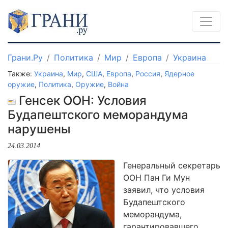
Грани.Ру
Политика
Мир
Европа
Украина
Также:
Украина
,
Мир
,
США
,
Европа
,
Россия
,
Ядерное
оружие
,
Политика
,
Оружие
,
Война
Генсек ООН: Условия
Будапештского меморандума
нарушены
24.03.2014
Генеральный секретарь
ООН Пан Ги Мун
заявил, что условия
Будапештского
меморандума,
гарантировавшего