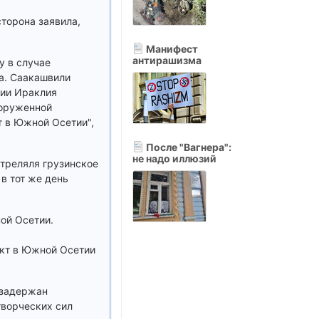
торона заявила,
Манифест
антирашизма
у в случае
а. Саакашвили
зии Ираклия
ооруженной
 в Южной Осетии",
После "Вагнера":
не надо иллюзий
треляля грузинское
в тот же день
ой Осетии.
икт в Южной Осетии
 задержан
творческих сил