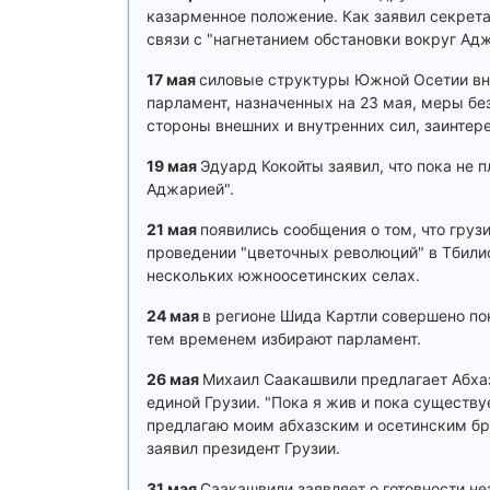
казарменное положение. Как заявил секрета
связи с "нагнетанием обстановки вокруг Ад
17 мая
силовые структуры Южной Осетии вн
парламент, назначенных на 23 мая, меры бе
стороны внешних и внутренних сил, заинтер
19 мая
Эдуард Кокойты заявил, что пока не 
Аджарией".
21 мая
появились сообщения о том, что гру
проведении "цветочных революций" в Тбили
нескольких южноосетинских селах.
24 мая
в регионе Шида Картли совершено по
тем временем избирают парламент.
26 мая
Михаил Саакашвили предлагает Абхаз
единой Грузии. "Пока я жив и пока существ
предлагаю моим абхазским и осетинским бра
заявил президент Грузии.
31 мая
Саакашвили заявляет о готовности 