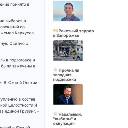
ение принято в
не выборов в
ровокаций со
Ракетный террор
 Джемал Каркусов.
в Запорожье
Южную Oсетию с
ль в подготовке и
и были замечены в
Прочна ли
западная
поддержка
и. В Южной Осетии
туплению в состав
ьной целостности Я
в единой Грузии", -
Навальный,
"выборы" и
оккупация
рузией и Южной