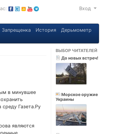
нас:
Вход
Запрещенка
История
Дерьмометр
ВЫБОР ЧИТАТЕЛЕЙ
До новых встреч!
тым в минувшее
Морское оружие
сохранить
Украины
 среду Газета.Ру
рова являются
еренные