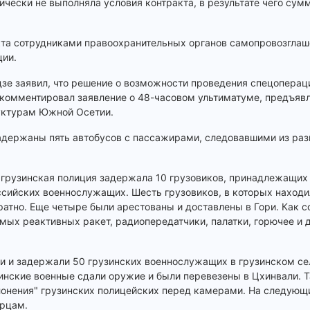
ически не выполняла условия контракта, в результате чего сум
икта сотрудниками правоохранительных органов самопровозгла
ции.
дзе заявил, что решение о возможности проведения спецопера
рокомментировал заявление о 48-часовом ультиматуме, предъяв
уктурам Южной Осетии.
держаны пять автобусов с пассажирами, следовавшими из раз
и грузинская полиция задержала 10 грузовиков, принадлежащи
сийских военнослужащих. Шесть грузовиков, в которых находи
братно. Еще четыре были арестованы и доставлены в Гори. Как
емых реактивных ракет, радиопередатчики, палатки, горючее и 
 и задержали 50 грузинских военнослужащих в грузинском сел
инские военные сдали оружие и были перевезены в Цхинвали. 
лонения" грузинских полицейских перед камерами. На следующ
орцам.