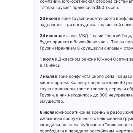
компании, юго-осетинская сторона системат
"Итера Грузия" превысила $60 тысяч.
23 июня
в зоне грузино-осетинского конфл
задержаны три сотрудника грузинской поли
24 июня
замглавы МВД Грузии Георгий Геца
будет принято в ближайшие часы. Так он п
Грузии Ираклием Окруашвили силовым стр
1 июля
в Джавском районе Южной Осетии за
в Тбилиси.
7 июля
в зоне конфликта около села Тквиав
миротворцам. Колонну сопровождали 40 рос
груза продовольствие и топливо, вернули о
Грузии, в них находилось до 300 неуправля
имущество.
8 июля
южноосетинские военные разоружили
избежание вооруженного столкновения груз
скандальная сцена публичного "коленопрек
освободили и передали российским миротв