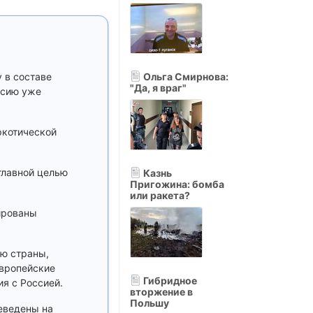
 в составе
Ольга Смирнова:
"Да, я враг"
ссию уже
ркотической
главной целью
Казнь
Пригожина: бомба
или ракета?
ированы
ию страны,
европейские
Гибридное
я с Россией.
вторжение в
Польшу
еведены на