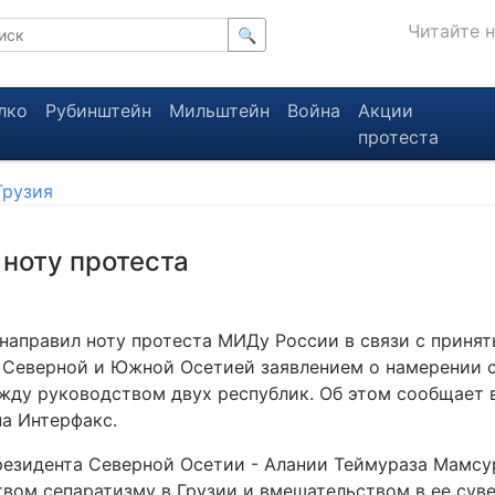
Читайте 
🔍
лко
Рубинштейн
Мильштейн
Война
Акции
протеста
Грузия
 ноту протеста
направил ноту протеста МИДу России в связи с приня
 Северной и Южной Осетией заявлением о намерении 
жду руководством двух республик. Об этом сообщает в
на Интерфакс.
резидента Северной Осетии - Алании Теймураза Мамсу
твом сепаратизму в Грузии и вмешательством в ее сув