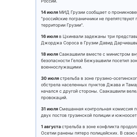
России.
14 июля
МИД Грузии сообщает о проникновен
"российские пограничники не препятствуют 
территории Грузии".
16 июля
в Цхинвали задежаны три представи
Джорджа Сороса в Грузии Давид Дарчиашви
18 июля
Саакашвили вместе с министром вн
безопасности Гелой Бежуашвили посетил зон
военнослужащими.
30 июля
стрельба в зоне грузино-осетинско
обстрела населенных пунктов Джава и Тамар
начался с другой стороны. Саакашвили веле
провокаций.
31 июля
Смешанная контрольная комиссия п
двух постов грузинской полиции и южноосе
1 августа
стрельба в зоне конфликта продол
Осетии ранены пятеро полицейских. В свою