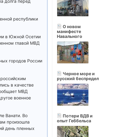
ма долга перед
шенной республики
О новом
манифесте
Навального
ции в Южной Осетии
ленном главой МВД
ных городов России
Черное море и
х российским
русский беспредел
лись в качестве
 сообщает МВД
другое военное
е Ванати. Во
Потери ВДВ и
опыт Геббельса
Там произошла
ий день пленных