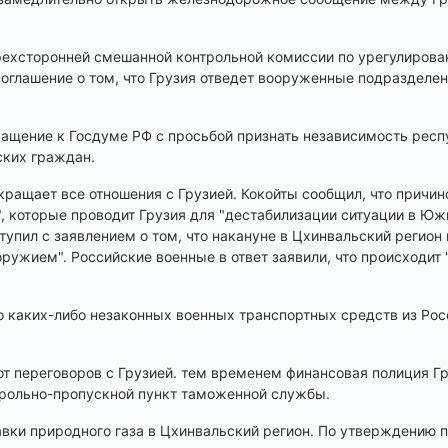
рехсторонней смешанной контрольной комиссии по урегулирова
соглашение о том, что Грузия отведет вооруженные подразделен
щение к Госдуме РФ с просьбой признать независимость респ
ских граждан.
екращает все отношения с Грузией. Кокойты сообщил, что причи
 которые проводит Грузия для "дестабилизации ситуации в Юж
пил с заявлением о том, что накануне в Цхинвальский регион 
ружием". Российские военные в ответ заявили, что происходит 
о каких-либо незаконных военных транспортных средств из Ро
т переговоров с Грузией. тем временем финансовая полиция Г
трольно-пропускной пункт таможенной службы.
авки природного газа в Цхинвальский регион. По утверждению 