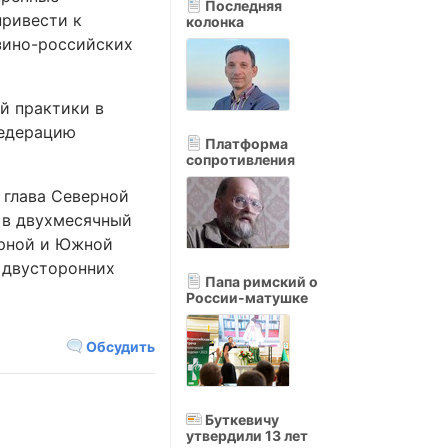
Последняя
привести к
колонка
зино-российских
й практики в
федерацию
Платформа
сопротивления
 глава Северной
 в двухмесячный
ерной и Южной
 двусторонних
Папа римский о
России-матушке
Обсудить
Буткевичу
утвердили 13 лет