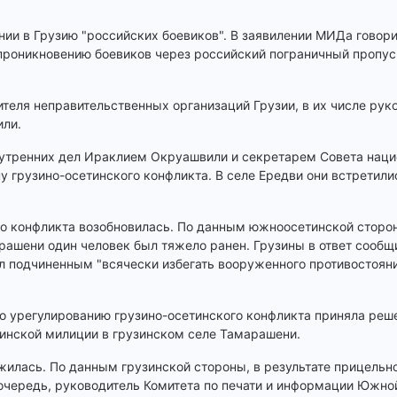
ии в Грузию "российских боевиков". В заявилении МИДа говори
проникновению боевиков через российский пограничный пропус
теля неправительственных организаций Грузии, в их числе рук
ли.
утренних дел Ираклием Окруашвили и секретарем Совета наци
у грузино-осетинского конфликта. В селе Ередви они встретили
го конфликта возобновилась. По данным южноосетинской сторон
ашени один человек был тяжело ранен. Грузины в ответ сообщи
л подчиненным "всячески избегать вооруженного противостояни
о урегулированию грузино-осетинского конфликта приняла реш
тинской милиции в грузинском селе Тамарашени.
жилась. По данным грузинской стороны, в результате прицельно
 очередь, руководитель Комитета по печати и информации Южно