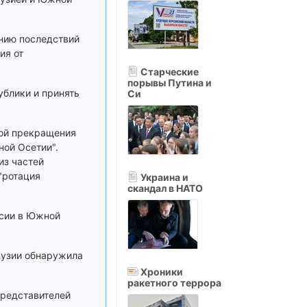
нию последствий
ия от
Старческие
порывы Путина и
ублики и принять
Си
ной прекращения
ной Осетии".
из частей
"ротация
Украина и
скандал в НАТО
ссии в Южной
рузии обнаружила
Хроники
ракетного террора
представителей