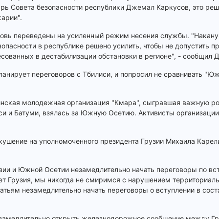
рь Совета безопасности республики Джемал Каркусов, это реш
жарии".
овь переведены на усиленный режим несения службы. "Накану
зопасности в республике решено усилить, чтобы не допустить п
есованных в дестабилизации обстановки в регионе", - сообщил
планирует переговоров с Тбилиси, и попросил не сравнивать "
зинская молодежная организация "Кмара", сыгравшая важную ро
си и Батуми, взялась за Южную Осетию. Активисты организаци
кушение на уполномоченного президента Грузии Михаила Карел
ии и Южной Осетии незамедлительно начать переговоры по вс
ует Грузия, мы никогда не смиримся с нарушением территориал
тьям незамедлительно начать переговоры о вступлении в соста
незамедлительно открыть железнодорожное сообщение между Г