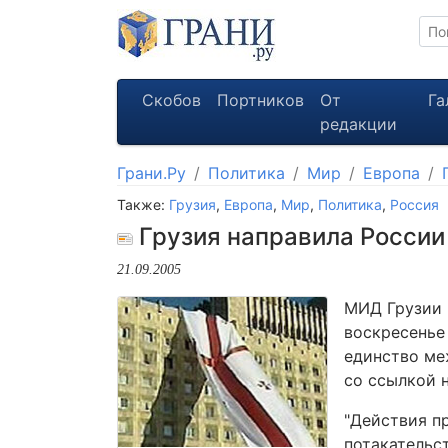
Скобов
Портников
От
Га
редакции
Грани.Ру
Политика
Мир
Европа
Также:
Грузия
,
Европа
,
Мир
,
Политика
,
Россия
Грузия направила России
21.09.2005
МИД Грузии 
воскресенье
единство ме
со ссылкой 
"Действия п
потакательс