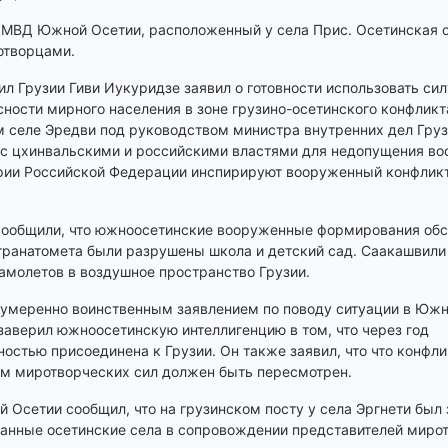
 МВД Южной Осетии, расположенный у села Прис. Осетинская с
отворцами.
л Грузии Гиви Иукуридзе заявил о готовности использовать сил
ности мирного населения в зоне грузино-осетинского конфликт
м селе Эредви под руководством министра внутренних дел Гру
г с цхинвальскими и российскими властями для недопущения в
рии Российской Федерации инспирируют вооруженный конфликт
 сообщили, что южноосетинские вооруженные формирования обс
 гранатомета были разрушены школа и детский сад. Саакашвили 
амолетов в воздушное пространство Грузии.
умеренно воинственным заявлением по поводу ситуации в Южн
 заверил южноосетинскую интеллигенцию в том, что через год
остью присоединена к Грузии. Он также заявил, что что конфл
м миротворческих сил должен быть пересмотрен.
 Осетии сообщил, что на грузинском посту у села Эргнети был
ванные осетинские села в сопровождении представителей миро