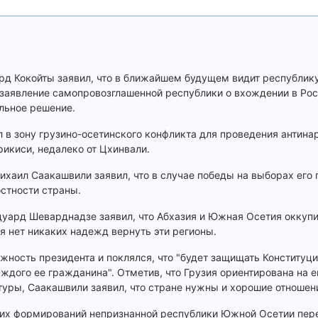
рд Кокойты заявил, что в ближайшем будущем видит республику
 заявление самопровозглашенной республики о вхождении в Ро
льное решение.
 в зону грузино-осетинского конфликта для проведения антина
рикиси, недалеко от Цхинвали.
ихаил Саакашвили заявил, что в случае победы на выборах его 
стности страны.
дуард Шеварднадзе заявил, что Абхазия и Южная Осетия оккуп
 нет никаких надежд вернуть эти регионы.
жность президента и поклялся, что "будет защищать Конституц
аждого ее гражданина". Отметив, что Грузия ориентирована на 
туры, Саакашвили заявил, что стране нужны и хорошие отношени
ких формирований непризнанной республики Южной Осетии пер