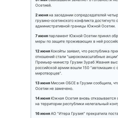
Осетией.
2 июня
на заседании сопредседателей четы
грузино-осетинского конфликта достигнуто 
административной границы Южной Осетии.
7 июня
парламент Южной Осетии принял обра
меры по защите проживающих в ней россий
12 июня
Кокойты заявил, что республика пр
отношений стали "широкомасштабные акции",
Премьер-министр Грузии Зураб Жвания высту
российской армии вошли 150 "автомашин с о
миротворцев".
13 июня
Миссия ОБСЕ в Грузии сообщила, чт
Осетии не замечено.
14 июня
Южная Осетия вновь отказывается о
на территории республики нелегальный кон
16 июня
АО "Итера Грузия" прекратила пост