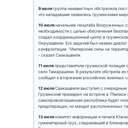
9 июля
группа неизвестных обстреляла пост
что нападавшие назвались грузинскими мир
10 июля
начальник генштаба Вооруженных си
необходимости с целью обеспечения безопас
создал координационный центр в грузинско
Окруашвили. Его задачей был назван диало
конфронтации. "Имперские силы на террито
- сказал Саакашвили.
11 июля
представители грузинской полиции
село Тамарашени. В результате обстрела из
сообщил о вторжении российских военных с
12 июля
Саакашвили выступил с очередным 
Грузинский президент на встрече в Тбилиси
самопровозглашенная республика будет полн
предотвращен, но мандат расположенных та
13 июля
комитет информации и печати Южной
гуманитарный груз, следовавший в блокиро