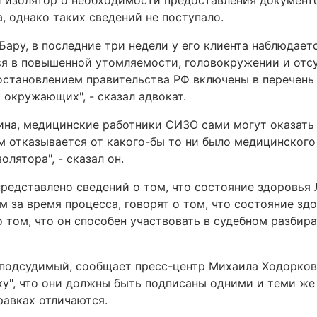
й изолятор о необходимости предоставления документо
, однако таких сведений не поступало.
Бару, в последние три недели у его клиента наблюдает
я в повышенной утомляемости, головокружении и отсу
постановлением правительства РФ включены в перечень
 окружающих", - сказал адвокат.
на, медицинские работники СИЗО сами могут оказать
м отказывается от какого-бы то ни было медицинского
лятора", - сказал он.
представлено сведений о том, что состояние здоровья
м за время процесса, говорят о том, что состояние зд
 том, что он способен участвовать в судебном разбира
 подсудимый, сообщает пресс-центр Михаила Ходорков
ку", что они должны быть подписаны одними и теми же
равках отличаются.