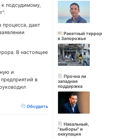
 к подсудимому,
т".
в процесса, дает
 заявлении
Ракетный террор
в Запорожье
урора. В настоящее
нную и
Прочна ли
 предприятий в
западная
поддержка
 руководил
Обсудить
Навальный,
"выборы" и
оккупация