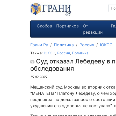
Скобов
Портников
От
Га
редакции
Грани.Ру
Политика
Россия
ЮКОС
Также:
ЮКОС
,
Россия
,
Политика
Суд отказал Лебедеву в 
обследования
15.02.2005
Мещанский суд Москвы во вторник отка
"МЕНАТЕПа" Платону Лебедеву, о чем ход
неоднократно делал запрос о состоянии
ухудшении его здоровья не поступало",