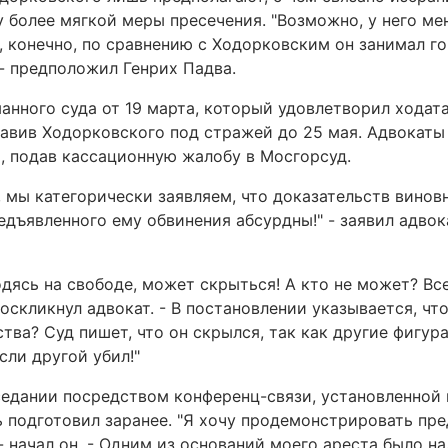
 более мягкой меры пресечения. "Возможно, у него м
и, конечно, по сравнению с Ходорковским он занимал 
 - предположил Генрих Падва.
анного суда от 19 марта, который удовлетворил ходат
тавив Ходорковского под стражей до 25 мая. Адвокаты
, подав кассационную жалобу в Мосгорсуд.
 мы категорически заявляем, что доказательств винов
едъявленного ему обвинения абсурдны!" - заявил адвок
одясь на свободе, может скрыться! А кто не может? Вс
воскликнул адвокат. - В постановлении указывается, чт
ства? Суд пишет, что он скрылся, так как другие фигур
сли другой убил!"
седании посредством конференц-связи, установленно
ь подготовил заранее. "Я хочу продемонстрировать пр
 начал он. - Одним из оснований моего ареста было на