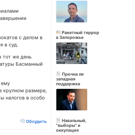
риалами
 завершении
Ракетный террор
вокатов с делом в
в Запорожье
 в суд.
 тот же день
уратуры Басманный
Прочна ли
западная
 ему
поддержка
в крупном размере,
ты налогов в особо
Навальный,
Обсудить
"выборы" и
оккупация