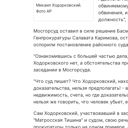
Михаил Ходорковский.
обвиняемому
Фото АР
обвинения, 
должность",
Мосгорсуд оставил в силе решение Басм
Генпрокуратуры Салавата Каримова, ос
оспорили постановление районного суда
"Ознакомившись с большей частью дела,
Ходорковского нет, а обстоятельства пр
заседании в Мосгорсуде.
"Что суд пишет? Что Ходорковский, нах
доказательства, нельзя предполагать! - 
недвижимость, счета, но где доказатель
нельзя же говорить, что человек убьет, е
Сам Ходорковский, участвовавший в за
"Матросская Тишина" и судом, свою реч
прокуратуры только на одном примере, -