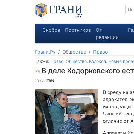
Скобов
Портников
От
Га
редакции
Грани.Ру
Общество
Право
Также:
Право
,
Общество
,
Колокол
,
Новые прое
В деле Ходорковского ес
13.05.2004
В среду на 
адвокатов э
их подзащит
бывший генд
отличие от 
Адвокаты Хо