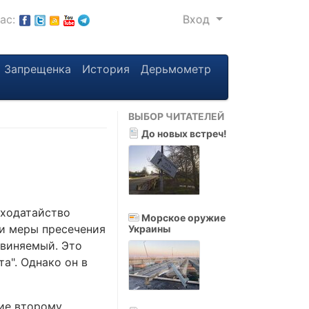
нас:
Вход
Запрещенка
История
Дерьмометр
ВЫБОР ЧИТАТЕЛЕЙ
До новых встреч!
 ходатайство
Морское оружие
и меры пресечения
Украины
бвиняемый. Это
та". Однако он в
ние второму