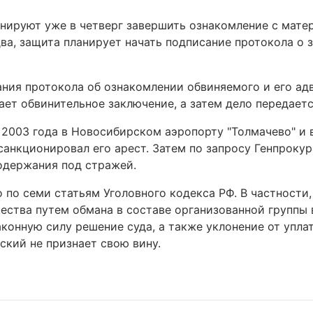
нируют уже в четверг завершить ознакомление с мате
два, защита планирует начать подписание протокола о
ания протокола об ознакомлении обвиняемого и его ад
ет обвинительное заключение, а затем дело передается
2003 года в Новосибирском аэропорту "Толмачево" и в
 санкционировал его арест. Затем по запросу Генпрок
одержания под стражей.
 по семи статьям Уголовного кодекса РФ. В частности,
ства путем обмана в составе организованной группы 
конную силу решение суда, а также уклонение от упла
кий не признает свою вину.