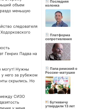
Последняя
еньший объем
колонка
гораздо меньшую
айство следователя
 Ходорковского
Платформа
сопротивления
ность
ат Генрих Падва на
Папа римский о
е могут! Нужны
России-матушке
о у него за рубежом
анты скрылись. Но
й между СИЗО
едвзятость
Буткевичу
утвердили 13 лет
личие у меня