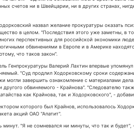
чных счетов ни в Швейцарии, ни в других странах, нигд
Ходорковский назвал желание прокуратуры оказать пси
общество в целом. "Последствия этого уже заметны, в т
многих перспективных для российской экономики людей
алогичными обвинениями в Европе и в Америке находятс
отому, что таков закон".
ль Генпрокуратуры Валерий Лахтин впервые упомянул о
няемый. "Суд продлил Ходорковскому сроки содержан
ники могли завершить ознакомление с материалами дел
 другого обвиняемого - Крайнова". "Следователю так
тайства как Крайнова, так и Ходорковского", - добави
ректором которого был Крайнов, использовалось Ходо
кета акций ОАО "Апатит".
минут. "Я не сомневался ни минуты, что так и будет", 