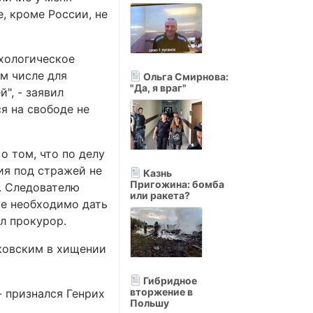
е, кроме России, не
хологическое
ом числе для
Ольга Смирнова:
"Да, я враг"
", - заявил
я на свободе не
 том, что по делу
ия под стражей не
Казнь
Пригожина: бомба
а. Следователю
или ракета?
же необходимо дать
л прокурор.
рковским в хищении
Гибридное
вторжение в
- признался Генрих
Польшу