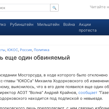
Читайте 
🔍
лко
Рубинштейн
Мильштейн
Война
Акции
протеста
кты
,
ЮКОС
,
Россия
,
Политика
ть еще один обвиняемый
заседании Мосгорсуда, в ходе которого было отклонено
кс-главы "ЮКОСа" Михаила Ходорковского об изменени
ному, выяснилось, что в его деле появился еще один о
иректор АОЗТ "Волна" Андрей Крайнов,
сообщает
"Газе
Ходорковского находится под подпиской о невыезде.
дорковского лишь предполагают, с чем связано избра