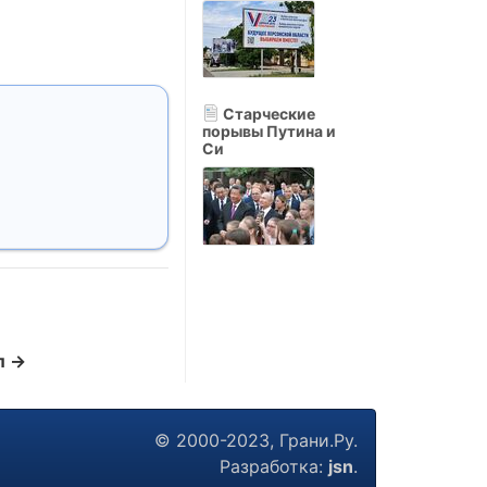
Старческие
порывы Путина и
Си
л →
© 2000-2023, Грани.Ру.
Разработка:
jsn
.