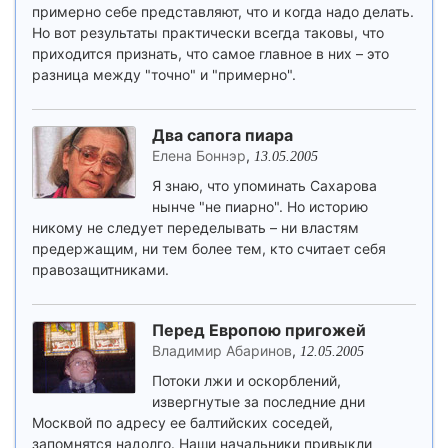
примерно себе представляют, что и когда надо делать.
Но вот результаты практически всегда таковы, что
приходится признать, что самое главное в них – это
разница между "точно" и "примерно".
Два сапога пиара
Елена Боннэр
,
13.05.2005
Я знаю, что упоминать Сахарова
нынче "не пиарно". Но историю
никому не следует переделывать – ни властям
предержащим, ни тем более тем, кто считает себя
правозащитниками.
Перед Европою пригожей
Владимир Абаринов
,
12.05.2005
Потоки лжи и оскорблений,
извергнутые за последние дни
Москвой по адресу ее балтийских соседей,
запомнятся надолго. Наши начальники привыкли