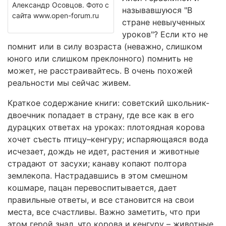
Александр Осовцов. Фото с
называвшуюся "В
сайта www.open-forum.ru
стране невыученных
уроков"? Если кто не
помнит или в силу возраста (неважно, слишком
юного или слишком преклонного) помнить не
может, не расстраивайтесь. В очень похожей
реальности мы сейчас живем.
Краткое содержание книги: советский школьник-
двоечник попадает в страну, где все как в его
дурацких ответах на уроках: плотоядная корова
хочет съесть птицу–кенгуру; испаряющаяся вода
исчезает, дождь не идет, растения и животные
страдают от засухи; канаву копают полтора
землекопа. Настрадавшись в этом смешном
кошмаре, пацан перевоспитывается, дает
правильные ответы, и все становится на свои
места, все счастливы. Важно заметить, что при
этом герой знал, что корова и кенгуру – животные,