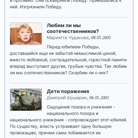
и противно. Они осквернили Победу. Примазались к
ней. Изгрязнили Победу.
Любим ли мы
соотечественников?
Мариэтта Чудакова
,
08.05.2005
Перед юбилеем Победы,
доставшейся еще не забытой немыслимой ценой,
вместо любовной, сострадательной, горестной памяти
вперед выступают другие, грубые чувства. Так любим
ли мы соотечественников? Скорбим ли о них?
Дети поражения
Дмитрий Шушарин
,
06.05.2005
Ощущение позора и унижения -
национального позора и
национального унижения - сопровождает этот юбилей.
По существу, власть устраивает одну большую
провокацию, причем сама побаивается ее