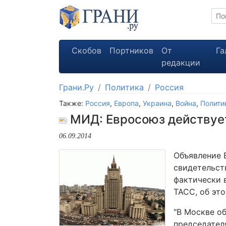
Скобов
Портников
От
Га
редакции
Грани.Ру
Политика
Россия
Также:
Россия
,
Европа
,
Украина
,
Война
,
Полити
МИД: Евросоюз действует
06.09.2014
Объявление 
свидетельст
фактически 
ТАСС, об эт
"В Москве о
председател