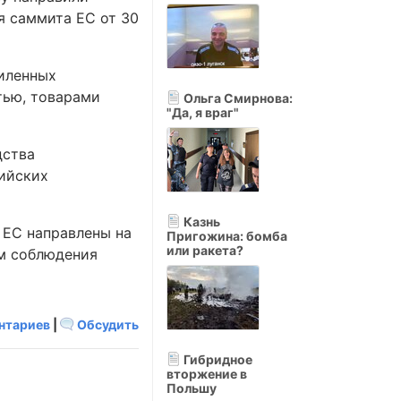
я саммита ЕС от 30
силенных
тью, товарами
Ольга Смирнова:
"Да, я враг"
дства
ийских
Казнь
 ЕС направлены на
Пригожина: бомба
или ракета?
ом соблюдения
нтариев
|
Обсудить
Гибридное
вторжение в
Польшу