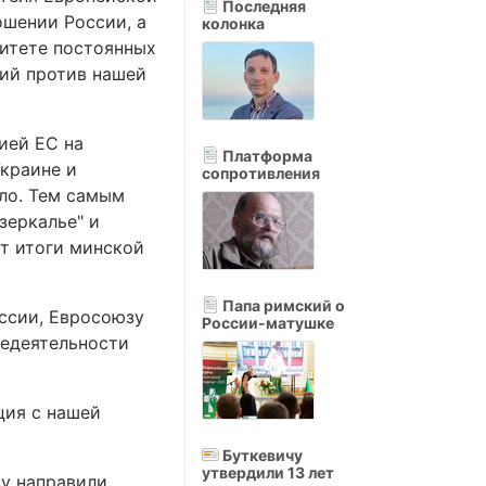
Последняя
шении России, а
колонка
итете постоянных
ций против нашей
ией ЕС на
Платформа
Украине и
сопротивления
ло. Тем самым
зеркалье" и
ют итоги минской
Папа римский о
оссии, Евросоюзу
России-матушке
недеятельности
ция с нашей
Буткевичу
утвердили 13 лет
у направили