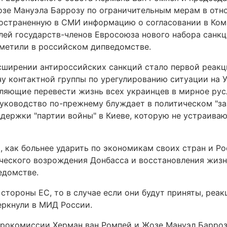
зе Мануэла Баррозу по ограничительным мерам в отно
остраненную в СМИ информацию о согласовании в Ком
лей государств-членов Евросоюза нового набора санк
отметили в российском дипведомстве.
сширении антироссийских санкций стало первой реакц
у контактной группы по урегулированию ситуации на 
ляющие перевести жизнь всех украинцев в мирное рус
уководство по-прежнему блуждает в политическом "за
держки "партии войны" в Киеве, которую не устраива
, как больнее ударить по экономикам своих стран и Р
ческого возрождения Донбасса и восстановления жиз
едомстве.
 стороны ЕС, то в случае если они будут приняты, реак
черкнули в МИД России.
врокомиссии Херман ван Ромпей и Жозе Мануэл Барроз