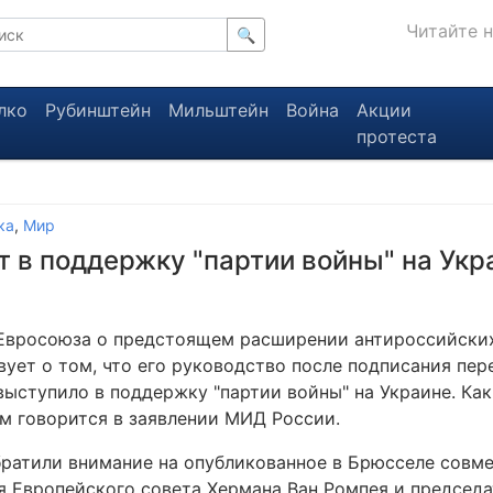
Читайте 
🔍
лко
Рубинштейн
Мильштейн
Война
Акции
протеста
ка
,
Мир
 в поддержку "партии войны" на Укр
Евросоюза о предстоящем расширении антироссийски
вует о том, что его руководство после подписания пе
выступило в поддержку "партии войны" на Украине. Ка
ом говорится в заявлении МИД России.
братили внимание на опубликованное в Брюсселе совм
я Европейского совета Хермана Ван Ромпея и председ