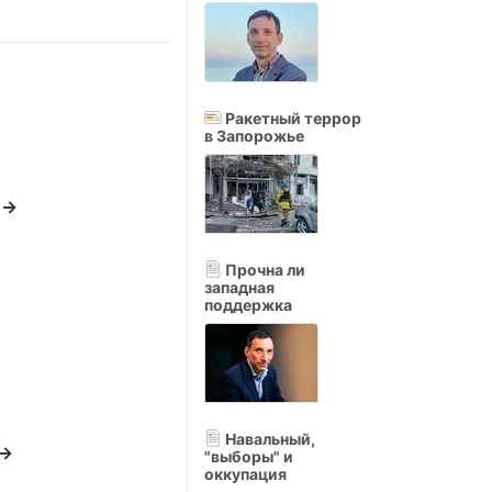
Ракетный террор
в Запорожье
 →
Прочна ли
западная
поддержка
Навальный,
 →
"выборы" и
оккупация