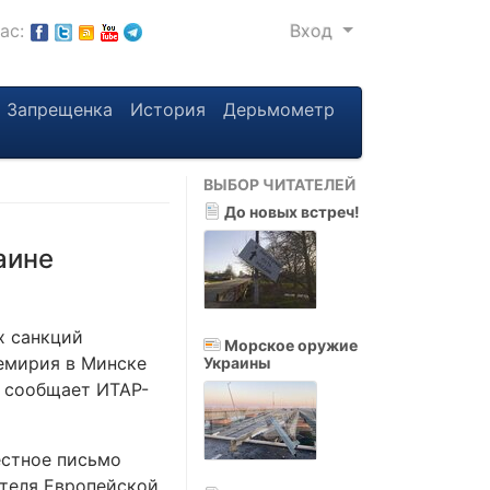
нас:
Вход
Запрещенка
История
Дерьмометр
ВЫБОР ЧИТАТЕЛЕЙ
До новых встреч!
аине
х санкций
Морское оружие
ремирия в Минске
Украины
к сообщает ИТАР-
естное письмо
ателя Европейской