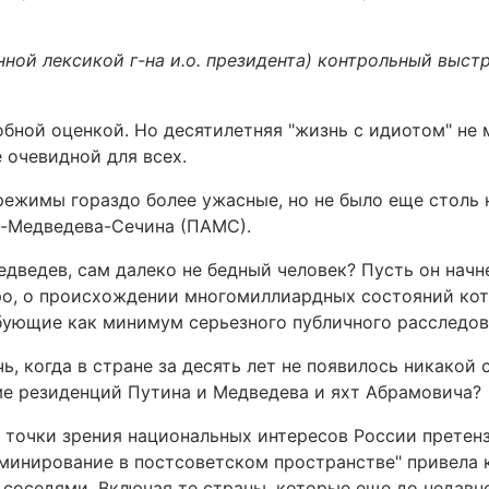
ной лексикой г-на и.о. президента) контрольный выстр
обной оценкой. Но десятилетняя "жизнь с идиотом" не 
 очевидной для всех.
ежимы гораздо более ужасные, но не было еще столь 
а-Медведева-Сечина (ПАМС).
дведев, сам далеко не бедный человек? Пусть он начн
ро, о происхождении многомиллиардных состояний ко
бующие как минимум серьезного публичного расследов
, когда в стране за десять лет не появилось никакой
е резиденций Путина и Медведева и яхт Абрамовича?
с точки зрения национальных интересов России прете
доминирование в постсоветском пространстве" привела 
соседями. Включая те страны, которые еще до недавн