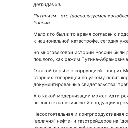
деградация.
Путинизм - это (воспользуемся излюблен
России.
Мало кто был в то время согласен с под
к национальной катастрофе, сегодня уже
Во многовековой истории России были р
пошлого, как режим Путина-Абрамович
О какой борьбе с коррупцией говорит Ме
старших товарищей по узкому политбю
документированные свидетельства, тре
А о какой модернизации может идти речь
высокотехнологической продукции кром
Несостоятельная и контрпродуктивная 
"величия" нефте- и газотрейдеров на "
ухудшению отношений со всеми нашими 