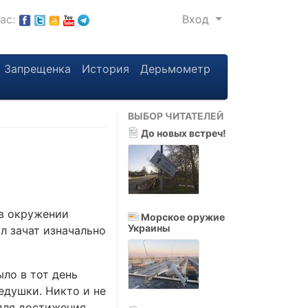
нас:
Вход
Запрещенка
История
Дерьмометр
ВЫБОР ЧИТАТЕЛЕЙ
До новых встреч!
 в окружении
Морское оружие
Украины
л зачат изначально
ло в тот день
едушки. Никто и не
 для достижения