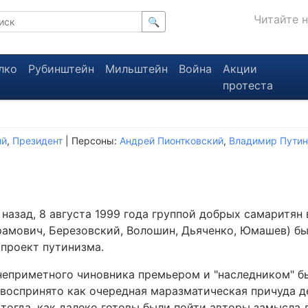
Читайте 
🔍
лко
Рубинштейн
Мильштейн
Война
Акции
протеста
ий
,
Президент
| Персоны:
Андрей Пионтковский
,
Владимир Путин
 назад, 8 августа 1999 года группой добрых самаритян
рамович, Березовский, Волошин, Дьяченко, Юмашев) бы
проект путинизма.
неприметного чиновника премьером и "наследником" бы
воспринято как очередная маразматическая причуда д
 тогда, как далеко готовы были пойти авторы замысла