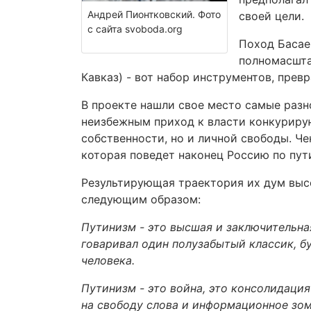
Андрей Пионтковский. Фото
своей цели.
с сайта svoboda.org
Поход Басаев
полномасшта
Кавказ) - вот набор инструментов, пре
В проекте нашли свое место самые раз
неизбежным приход к власти конкуриру
собственности, но и личной свободы. Че
которая поведет наконец Россию по пу
Результирующая траектория их дум вы
следующим образом:
Путинизм - это высшая и заключительная
говаривал один полузабытый классик, б
человека.
Путинизм - это война, это консолидация
на свободу слова и информационное зом