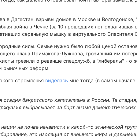
а в Дагестан, взрывы домов в Москве и Волгодонске, "
бная война в Чечне (за 10 прошедших лет охватившая 
вративших серенькую мышку в виртуального Спасителя 
нородные силы. Семье нужно было любой ценой остано
ющего клана Примакова-Лужкова, грозивший им потер
кисты грезили о реванше спецслужб, а "либералы" - о 
ти рыночных реформ.
сокого стремленья
виделась
мне тогда (в самом начале 
 стадия бандитского капитализма в России. Та стадия,
уржуазия выбрасывает за борт знамя демократических 
 нации на почве ненависти к какой-то этнической групп
бирование, это изоляция от внешнего мира и дальней