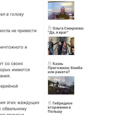
ел в голову
Ольга Смирнова:
могла не привести
"Да, я враг"
ничтожного и
ет со своих
Казнь
Пригожина: бомба
торых имеются
или ракета?
ания.
 серийной
нзия этих жаждущих
Гибридное
вторжение в
к обвальному
Польшу
его времени