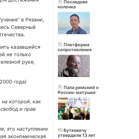
Последняя
колонка
учения" в Рязани,
весь Северный
Отечества.
Платформа
вить казавшийся
сопротивления
ей не только
железной руке,
2000 года)
Папа римский о
России-матушке
 на которой, как
свобод и прав
е, это наступление
Буткевичу
утвердили 13 лет
шая экономическая