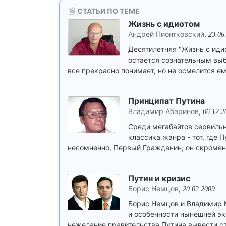
СТАТЬИ ПО ТЕМЕ
Жизнь с идиотом
Андрей Пионтковский
,
23.06
Десятилетняя "Жизнь с иди
остается сознательным выб
все прекрасно понимает, но не осмелится ем
Принципат Путина
Владимир Абаринов
,
06.12.2
Среди мегабайтов сервильн
классика жанра - тот, где 
несомненно, Первый Гражданин; он скромен,
Путин и кризис
Борис Немцов
,
20.02.2009
Борис Немцов и Владимир М
и особенности нынешней эк
нежелание правительства Путина вывести ст