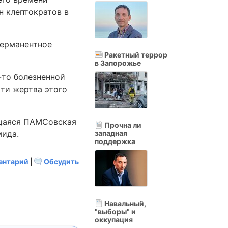
н клептократов в
перманентное
Ракетный террор
в Запорожье
-то болезненной
ти жертва этого
ющаяся ПАМСовская
Прочна ли
мида.
западная
поддержка
ентарий
|
Обсудить
Навальный,
"выборы" и
оккупация