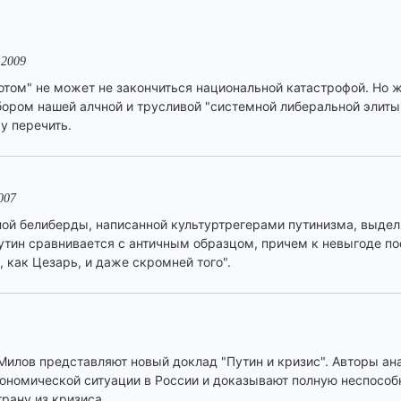
.2009
отом" не может не закончиться национальной катастрофой. Но ж
ором нашей алчной и трусливой "системной либеральной элиты".
у перечить.
007
ой белиберды, написанной культуртрегерами путинизма, выдел
Путин сравнивается с античным образцом, причем к невыгоде по
 как Цезарь, и даже скромней того".
илов представляют новый доклад "Путин и кризис". Авторы а
ономической ситуации в России и доказывают полную неспособно
рану из кризиса.