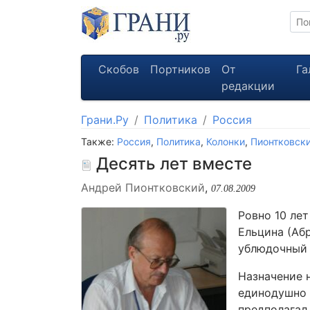
Скобов
Портников
От
Га
редакции
Грани.Ру
Политика
Россия
Также:
Россия
,
Политика
,
Колонки
,
Пионтковск
Десять лет вместе
Андрей Пионтковский
,
07.08.2009
Ровно 10 лет
Ельцина (Аб
ублюдочный 
Назначение 
единодушно 
предполагал