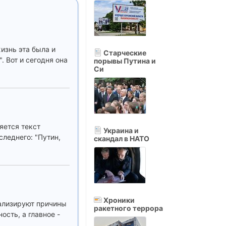
изнь эта была и
Старческие
 Вот и сегодня она
порывы Путина и
Си
яется текст
Украина и
следнего: "Путин,
скандал в НАТО
Хроники
нализируют причины
ракетного террора
сть, а главное -