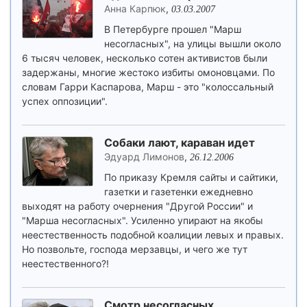
Анна Карпюк
,
03.03.2007
В Петербурге прошел "Марш
несогласных", на улицы вышли около
6 тысяч человек, несколько сотен активистов были
задержаны, многие жестоко избиты омоновцами. По
словам Гарри Каспарова, Марш - это "колоссальный
успех оппозиции".
Собаки лают, караван идет
Эдуард Лимонов
,
26.12.2006
По приказу Кремля сайты и сайтики,
газетки и газетенки ежедневно
выходят на работу очернения "Другой России" и
"Марша несогласных". Усиленно упирают на якобы
неестественность подобной коалиции левых и правых.
Но позвольте, господа мерзавцы, и чего же тут
неестественного?!
Смотр несогласных