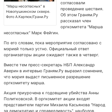
согласовали
"Марш несогласных" в
проведение шествия.
Новопушкинском сквере.
Об этом Граням.Ру
Фото А.Карпюк/Грани.Ру
рассказал член
оргкомитета "Марша
несогласных" Марк Фейгин.
По его словам, пока мероприятие согласовано с
мэрией только устно. Официальный ответ
организаторы акции ожидают также в четверг.
Вместе тем пресс-секретарь НБП Александр
Аверин в интервью Граням.Ру выразил сомнение,
что мэрия выдаст письменное разрешение
оргкомитету марша.
Акция приурочена к годовщине убийства Анны
Политковской. В оргкомитет акции входят
представители партии Михаила Касьянова "Народ
за демократию и справедливость", нацболов,