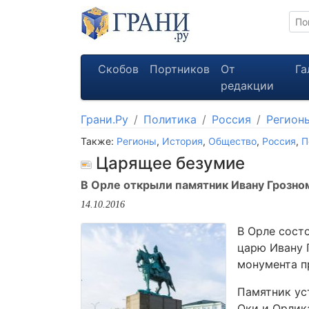
Скобов
Портников
От
Га
редакции
Грани.Ру
Политика
Россия
Регион
Также:
Регионы
,
История
,
Общество
,
Россия
,
П
Царящее безумие
В Орле открыли памятник Ивану Грозно
14.10.2016
В Орле сост
царю Ивану 
монумента п
Памятник ус
Оки и Орлика