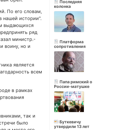
Последняя
колонка
й. По его словам,
в нашей истории".
тем выдающихся
предпринять ряд
казал министр.-
Платформа
и воину, но и
сопротивления
тника является
лагодарность всем
Папа римский о
России-матушке
роде в рамках
ертвования
вниками, так и
Буткевичу
стречи было
утвердили 13 лет
ле и месте его