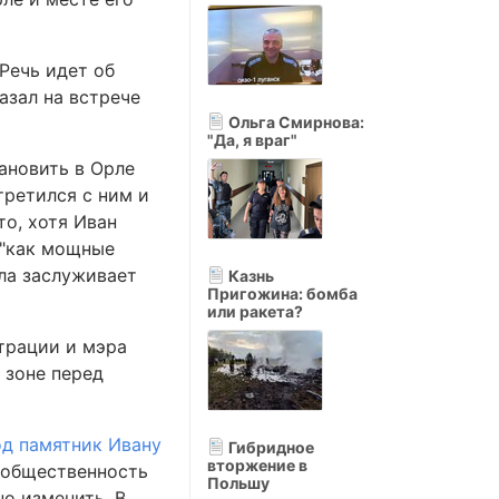
Речь идет об
азал на встрече
Ольга Смирнова:
"Да, я враг"
ановить в Орле
третился с ним и
о, хотя Иван
 "как мощные
рла заслуживает
Казнь
Пригожина: бомба
или ракета?
трации и мэра
 зоне перед
од памятник Ивану
Гибридное
вторжение в
к общественность
Польшу
о изменить. В