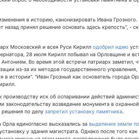
изменения в историю, канонизировать Ивана Грозного. 
т назад принял решение основать здесь крепость", - ск
иарх Московский и всея Руси Кирилл
одобрил идею
уст
бернатора, 28 июля Кирилл побывал на Орловщине и вс
нтонием. Во время этой встречи патриарх заметил, чт
изации из-за их методов государственного управления,
я в истории". "Иван Грозный как основатель города О
ирилл.
 к производству иск об оспаривании действий админис
и законодательству возведение монумента в охранной
я решения по делу
запретил установку памятника
.
а Орла единогласно высказались за
выделение земли п
 установку у здания магистрата. Однако после того ка
тника именно на этом месте, расположение было решен