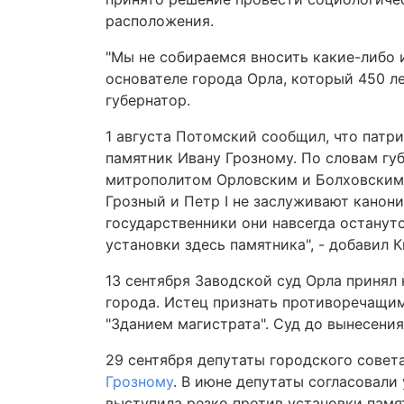
расположения.
"Мы не собираемся вносить какие-либо 
основателе города Орла, который 450 ле
губернатор.
1 августа Потомский сообщил, что патр
памятник Ивану Грозному. По словам гу
митрополитом Орловским и Болховским А
Грозный и Петр I не заслуживают канон
государственники они навсегда останутс
установки здесь памятника", - добавил К
13 сентября Заводской суд Орла принял
города. Истец признать противоречащим
"Зданием магистрата". Суд до вынесени
29 сентября депутаты городского совет
Грозному
. В июне депутаты согласовали
выступила резко против установки памя