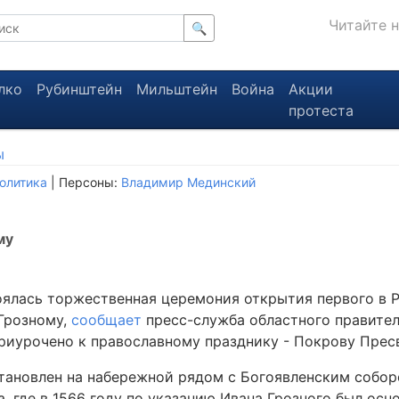
Читайте 
🔍
лко
Рубинштейн
Мильштейн
Война
Акции
протеста
ы
олитика
| Персоны:
Владимир Мединский
му
оялась торжественная церемония открытия первого в 
Грозному,
сообщает
пресс-служба областного правител
риурочено к православному празднику - Покрову Прес
тановлен на набережной рядом с Богоявленским соборо
, где в 1566 году по указанию Ивана Грозного был осн