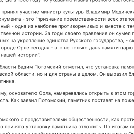
 принял участие министр культуры Владимир Медински
онумента - это "признание преемственности всех этапо
озный - одна из наиболее противоречивых и вместе с 
ственной истории. За годы своего правления он сумел 
ых на укрепление единства Русского государства, - с
ороде Орле сегодня - это не только дань памяти царю 
 нашей истории".
бласти Вадим Потомский отметил, что установка памя
ской области, но и для страны в целом. Он выразил б
тника.
му, основателю Орла, намеревались открыть в этом го
ста. Как заявил Потомский, памятник поставят на пож
омского с представителями общественности, как проти
о принято установку памятника отложить. По итогам в
кий опрос о необходимости установки памятника в Ор