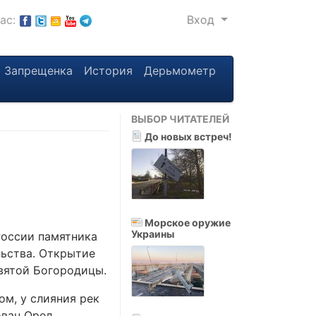
нас:
Вход
Запрещенка
История
Дерьмометр
ВЫБОР ЧИТАТЕЛЕЙ
До новых встреч!
Морское оружие
Украины
России памятника
ьства. Открытие
вятой Богородицы.
м, у слияния рек
ован Орел.