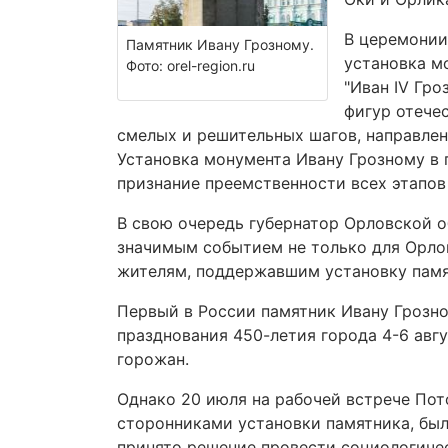
В церемонии
Памятник Ивану Грозному.
установка м
Фото: orel-region.ru
"Иван IV Гр
фигур отече
смелых и решительных шагов, направленн
Установка монумента Ивану Грозному в г
признание преемственности всех этапов
В свою очередь губернатор Орловской о
значимым событием не только для Орлов
жителям, поддержавшим установку памя
Первый в России памятник Ивану Грозно
празднования 450-летия города 4-6 авгу
горожан.
Однако 20 июля на рабочей встрече Пот
сторонниками установки памятника, был
принято решение провести социологичес