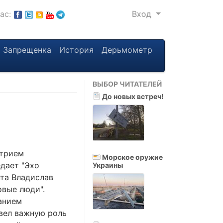
нас:
Вход
Запрещенка
История
Дерьмометр
ВЫБОР ЧИТАТЕЛЕЙ
До новых встреч!
итрием
Морское оружие
дает "Эхо
Украины
нта Владислав
овые люди".
танием
твел важную роль