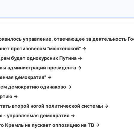
оявилось управление, отвечающее за деятельность Го
анет противовесом "мюнхенской" →
рам будет однокурсник Путина →
авы администрации президента →
ренная демократия" →
аем демократию одинаково →
артию →
стать второй ногой политической системы →
них - управляемая демократия →
что Кремль не пускает оппозицию на ТВ →