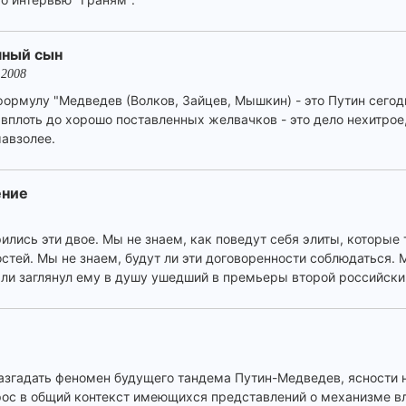
мный сын
.2008
ормулу "Медведев (Волков, Зайцев, Мышкин) - это Путин сегодн
вплоть до хорошо поставленных желвачков - это дело нехитрое
мавзолее.
ение
ились эти двое. Мы не знаем, как поведут себя элиты, которые 
тей. Мы не знаем, будут ли эти договоренности соблюдаться. М
о ли заглянул ему в душу ушедший в премьеры второй российски
азгадать феномен будущего тандема Путин-Медведев, ясности 
рос в общий контекст имеющихся представлений о механизме в