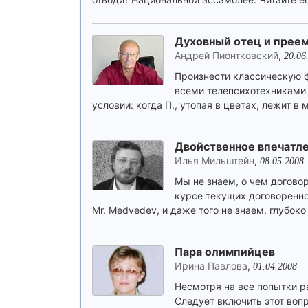
Духовный отец и прее
Андрей Пионтковский
,
20.06
Произнести классическую ф
всеми телепсихотехниками 
условии: когда П., утопая в цветах, лежит в 
Двойственное впечатл
Илья Мильштейн
,
08.05.2008
Мы не знаем, о чем договор
курсе текущих договореннос
Mr. Medvedev, и даже того не знаем, глубок
Пара олимпийцев
Ирина Павлова
,
01.04.2008
Несмотря на все попытки р
Следует включить этот воп