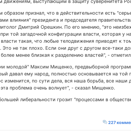
 движениям, выступающим в защиту суверенитета Рос
м образом признал, что в действительности есть "сер
ами влияния" президента и председателя правительств
литолог Дмитрий Орешкин. По его мнению, "это неизбе
при той загадочной конфигурации власти, которая у на
 власти такая, что любые телодвижения приводят к том
 Это не так плохо. Если они друг с другом все-таки до
 более менее близкая к разделению властей", - отмети
оссии молодой" Максим Мищенко, предвыборной програ
орый давал ему народ, полностью основывается на той 
с изменится, по сути дела, вся наша борьба, все наши 
эта проблема очень волнует", - сказал Мищенко.
большей либеральности грозит "процессами в обществ
227 комме