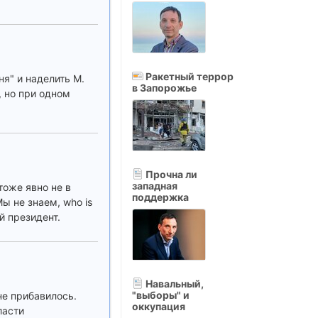
Ракетный террор
я" и наделить М.
в Запорожье
, но при одном
Прочна ли
западная
тоже явно не в
поддержка
ы не знаем, who is
й президент.
Навальный,
"выборы" и
не прибавилось.
оккупация
ласти