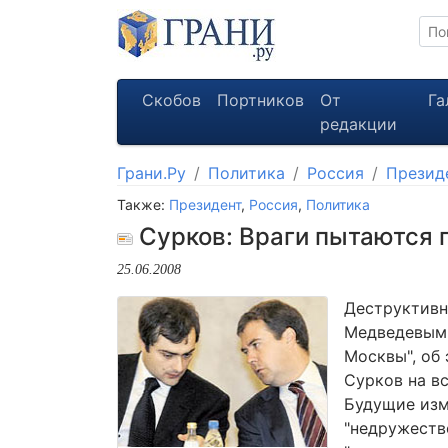
Скобов
Портников
От
Га
редакции
Грани.Ру
Политика
Россия
Презид
Также:
Президент
,
Россия
,
Политика
Сурков: Враги пытаются 
25.06.2008
Деструктивн
Медведевым 
Москвы", об
Сурков на в
Будущие изм
"недружеств