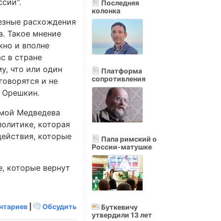
сии".
Последняя
колонка
ьезные расхождения
а. Такое мнение
жно и вполне
с в стране
у, что или один
Платформа
сопротивления
говорятся и не
л Орешкин.
ммой Медведева
политике, которая
действия, которые
Папа римский о
России-матушке
е, которые вернут
нтариев
|
Обсудить
Буткевичу
утвердили 13 лет