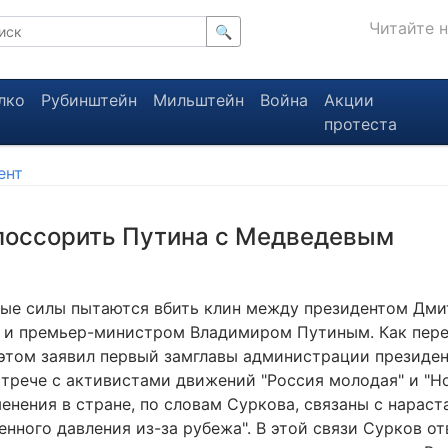
Читайте 
🔍
лко
Рубинштейн
Мильштейн
Война
Акции
протеста
ент
поссорить Путина с Медведевым
ые силы пытаются вбить клин между президентом Дм
и премьер-министром Владимиром Путиным. Как пере
 этом заявил первый замглавы администрации президе
стрече с активистами движений "Россия молодая" и "Н
енения в стране, по словам Суркова, связаны с нарас
енного давления из-за рубежа". В этой связи Сурков о