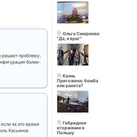
Ольга Смирнова:
"Да, я враг"
и решает проблему,
конфигурация более-
Казнь
Пригожина: бомба
или ракета?
Гибридное
 если за это время
вторжение в
роль Касьянов
Польшу