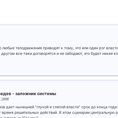
о любые телодвижения приводят к тому, что или один рог власт
 с другом все-таки договорятся и не забодают, это будет некая 
ведев - заложник системы
6.2008
в дает нынешней "глухой и слепой власти" срок до конца года:
т время решительных действий. В этом сценарии центральную 
о интервью "Граням".