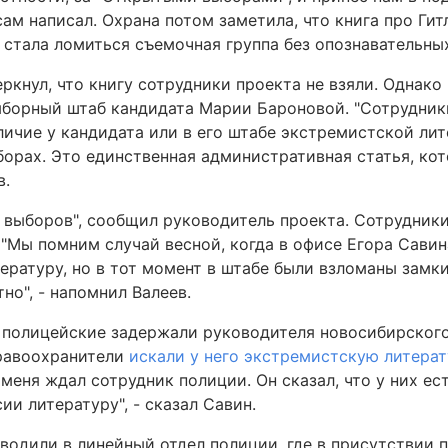
ам написал. Охрана потом заметила, что книга про Гит
 стала ломиться съемочная группа без опознавательных
ркнул, что книгу сотрудники проекта не взяли. Однако
выборный штаб кандидата Марии Бароновой. "Сотрудник
аличие у кандидата или в его штабе экстремистской ли
орах. Это единственная административная статья, кот
в.
выборов", сообщил руководитель проекта. Сотрудники
"Мы помним случай весной, когда в офисе Егора Сави
ратуру, но в тот момент в штабе были взломаны замки,
но", - напомнил Валеев.
 полицейские задержали руководителя новосибирского
правоохранители
искали у него экстремистскую литерат
меня ждал сотрудник полиции. Он сказал, что у них ес
ии литературу", - сказал Савин.
оводили в линейный отдел полиции, где в присутствии 