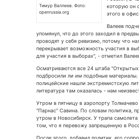
Тимур Валлеев. Фото:
которую он с
openrussia.org
этого в офис
Валеев подче
упомянул, что до этого заходил в пред
проводят у себя ревизию, потому что н
перекрывает возможность участия в выб
для участия в выборах", - отметил Валее
Осматриваются все 24 штаба "Открытых 
подбросили ли им подобные материалы. 
полицейские нашли экстремистскую лите
литература там оказалась - нам неизвест
Утром в пятницу в аэропорту Толмачево
"Парнас" Савина. По словам политика, 
утром в Новосибирск. У трапа самолета 
том, что я перевожу запрещенную в Росс
После этого, добавил политик, его сопр