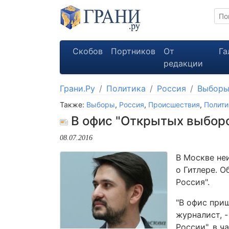
Скобов
Портников
От
Га
редакции
Грани.Ру
Политика
Россия
Выбор
Также:
Выборы
,
Россия
,
Происшествия
,
Полити
В офис "Открытых выборо
08.07.2016
В Москве не
о Гитлере. 
Россия".
"В офис при
журналист, -
России", в ч