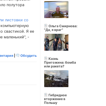
оло полутора
ли листовки со
ю компьютерную
Ольга Смирнова:
"Да, я враг"
о свастикой. Я ее
е маленький", -
ентария
|
Обсудить
Казнь
Пригожина: бомба
или ракета?
Гибридное
вторжение в
Польшу