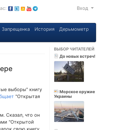
нас:
Вход
Запрещенка
История
Дерьмометр
ВЫБОР ЧИТАТЕЛЕЙ
До новых встреч!
лере
тые выборы" книгу
Морское оружие
бщает
"Открытая
Украины
. Сказал, что он
тами "Открытой
дарок свою книгу,