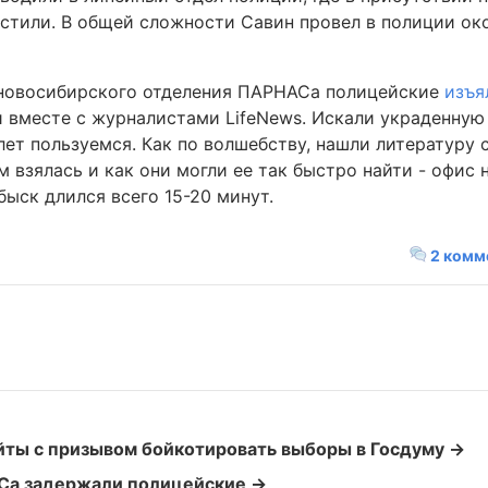
пустили. В общей сложности Савин провел в полиции ок
е новосибирского отделения ПАРНАСа полицейские
изъя
и вместе с журналистами LifeNews. Искали украденну
ет пользуемся. Как по волшебству, нашли литературу с
ам взялась и как они могли ее так быстро найти - офис н
быск длился всего 15-20 минут.
2 комм
йты с призывом бойкотировать выборы в Госдуму →
Са задержали полицейские →