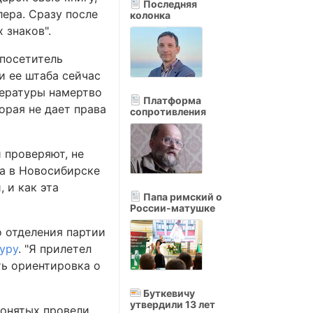
Последняя
лера. Сразу после
колонка
 знаков".
 посетитель
и ее штаба сейчас
тературы намертво
Платформа
орая не дает права
сопротивления
 проверяют, не
на в Новосибирске
 и как эта
Папа римский о
России-матушке
 отделения партии
уру
. "Я прилетел
ть ориентировка о
Буткевичу
утвердили 13 лет
понятых провели